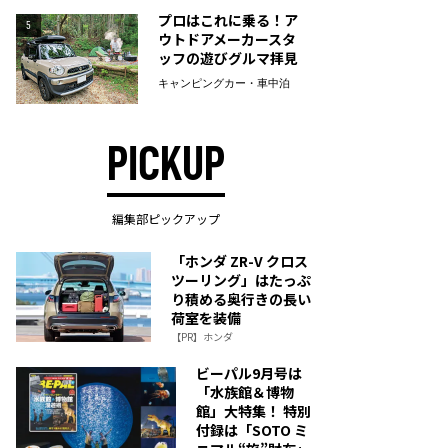
プロはこれに乗る！ア
5
ウトドアメーカースタ
ッフの遊びグルマ拝見
キャンピングカー・車中泊
PICKUP
編集部ピックアップ
「ホンダ ZR-V クロス
ツーリング」はたっぷ
り積める奥行きの長い
荷室を装備
【PR】ホンダ
ビーパル9月号は
「水族館＆博物
館」大特集！ 特別
付録は「SOTO ミ