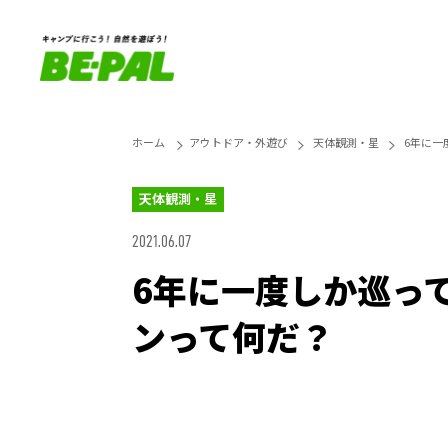
ホーム
アウトドア・外遊び
天体観測・星
6年に一
天体観測・星
2021.06.07
6年に一度しか巡っ
ンって何だ？
Loaded
:
25.45%
Unmute