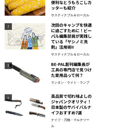
便利なとうもろこしカ
ッターも紹介
サスティナブル＆ローカル
次回のキャンプを快適
2
に過ごすために！ビー
パル編集部員が実践し
ている「ヤシノミ洗
剤」活用術!!
サスティナブル＆ローカル
BE-PAL創刊編集長が
3
工具の専門店で見つけ
た愛用品って何？
ランタン・ライト・ランプ
高品質で切れ味よしの
4
ジャパンクオリティ！
日本製のサバイバルナ
イフおすすめ7選
ナイフ・刃物・マルチツー
ル