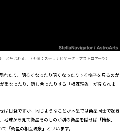
星」と呼ばれる。（画像：ステラナビゲータ／アストロアーツ）
隠れたり、明るくなったり暗くなったりする様子を見るのが
星が重なったり、隠し合ったりする「相互現象」が見られま
せば日食ですが、同じようなこと
が
木星では衛星同士で起き
、地球から見て衛星そのものが別の衛星を隠せば「掩蔽」
めて「衛星の相互現象」といいます
。