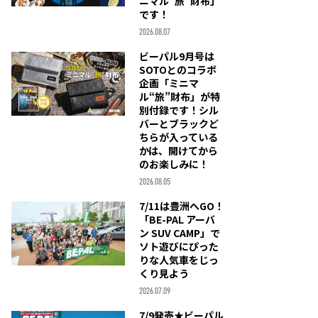
ニマル“旅”財布」
です！
2026.08.07
ビーパル9月号は
SOTOとのコラボ
企画「ミニマ
ル“旅”財布」が特
別付録です！シル
バーとブラックど
ちらが入っている
かは、開けてから
のお楽しみに！
2026.08.05
7/11は豊洲へGO！
「BE-PAL アーバ
ン SUV CAMP」で
ソト遊びにぴった
りな人気車をじっ
くり見よう
2026.07.09
7/9発売★ビーパル