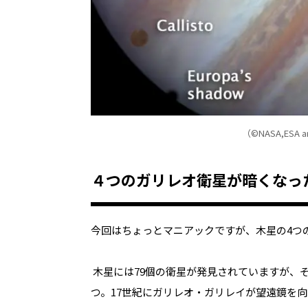
（©NASA,ESA an
４つのガリレオ衛星が暗くなっ
今回はちょっとマニアックですが、木星の4つ
木星には
79
個の衛星が発見されていますが、
つ。
17
世紀にガリレオ・ガリレイが望遠鏡を向