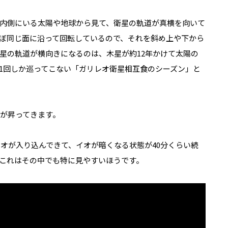
内側にいる太陽や地球から見て、衛星の軌道が
真横を向いて
ぼ同じ面に沿って回転しているので、それを
斜め上や下から
星の軌道が
横向きになるのは、木星が約
12
年かけて太陽の
1
回
しか巡ってこない「ガリレオ衛星相互食のシーズン」と
星が昇ってきます。
イオが入り込んできて、イオが暗くなる状態が
40
分くらい続
これはその中でも特に見やすいほうです。