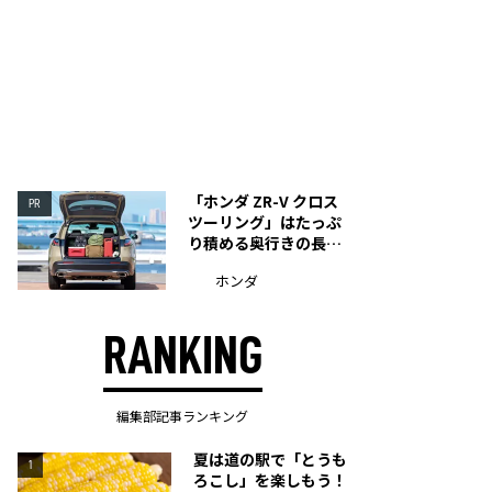
「ホンダ ZR-V クロス
PR
ツーリング」はたっぷ
り積める奥行きの長い
荷室を装備
ホンダ
RANKING
編集部記事ランキング
夏は道の駅で「とうも
1
ろこし」を楽しもう！