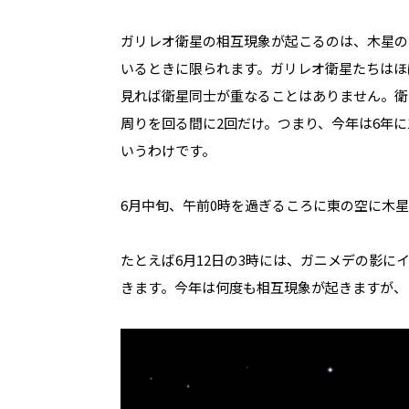
ガリレオ衛星の相互現象が
起こるのは、木星の
いるときに限られます。ガリレオ衛星たちはほ
見れば衛星同士が重なることはありません。衛
周りを回る間に
2
回だけ。つまり、今年は
6
年に
いうわけです。
6月中旬、午前0時を過ぎるころに東の空に木
たとえば6月
12
日の3時には、ガニメデの影に
きます。
今年は何度も相互現象が起きますが、