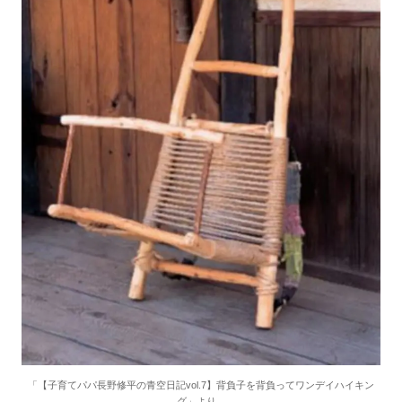
「【子育てパパ長野修平の青空日記vol.7】背負子を背負ってワンデイハイキン
グ」より。