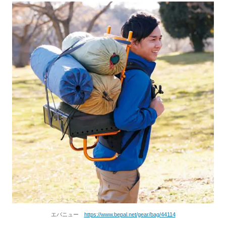
エバニュー
https://www.bepal.net/gear/bag/44114