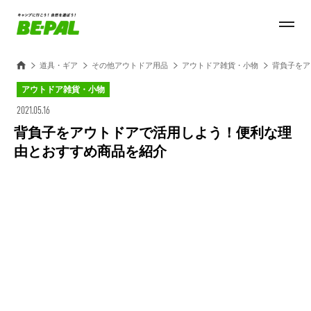
道具・ギア
その他アウトドア用品
アウトドア雑貨・小物
背負子をア
アウトドア雑貨・小物
2021.05.16
背負子をアウトドアで活用しよう！便利な理
由とおすすめ商品を紹介
Loaded
:
100.00%
/
Unmute