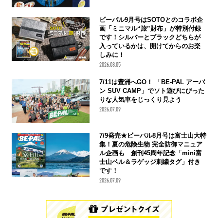
ビーパル9月号はSOTOとのコラボ企
画「ミニマル“旅”財布」が特別付録
です！シルバーとブラックどちらが
入っているかは、開けてからのお楽
しみに！
2026.08.05
7/11は豊洲へGO！ 「BE-PAL アーバ
ン SUV CAMP」でソト遊びにぴった
りな人気車をじっくり見よう
2026.07.09
7/9発売★ビーパル8月号は富士山大特
集！夏の危険生物 完全防御マニュア
ル企画も 創刊45周年記念「mini富
士山ベル＆ラゲッジ刺繍タグ」付き
です！
2026.07.09