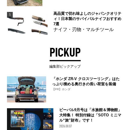
高品質で切れ味よしのジャパンクオリテ
5
ィ！日本製のサバイバルナイフおすすめ
7選
ナイフ・刃物・マルチツール
PICKUP
編集部ピックアップ
「ホンダ ZR-V クロスツーリング」はた
っぷり積める奥行きの長い荷室を装備
【PR】ホンダ
ビーパル9月号は「水族館＆博物館」
大特集！ 特別付録は「SOTO ミニマ
ル“旅”財布」です！
2026.08.07