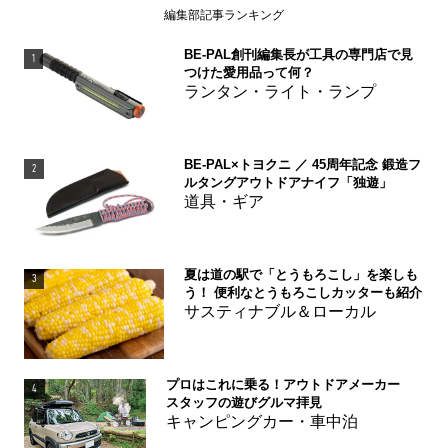
編集部記事ランキング
BE-PAL創刊編集長が工具の専門店で見
1
つけた愛用品って何？
ランタン・ライト・ランプ
BE-PAL×トヨクニ ／ 45周年記念 鍛造フ
2
ルタングアウトドアナイフ「独遊」
道具・ギア
夏は道の駅で「とうもろこし」を楽しも
3
う！ 便利なとうもろこしカッターも紹介
サスティナブル＆ローカル
プロはこれに乗る！アウトドアメーカー
4
スタッフの遊びグルマ拝見
キャンピングカー・車中泊