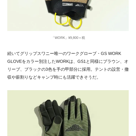
「WORK」¥9,800＋税
続いてグリップスワニー唯一のワークグローブ・
GS WORK
GLOVE
をカラー別注した
WORK
は、
GS1
と同様にブラウン、オ
リーブ、ブラックの3色を手の甲部分に採用。テントの設営・撤
収や薪割りなどキャンプ時にも活躍できそうだ。