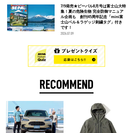
7/9発売★ビーパル8月号は富士山大特
集！夏の危険生物 完全防御マニュア
ル企画も 創刊45周年記念「mini富
士山ベル＆ラゲッジ刺繍タグ」付き
です！
2026.07.09
RECOMMEND