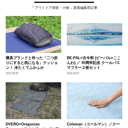
『 アウトドア雑貨・小物 』新着編集部記事
寝具ブランドと作った「二つ折
BE-PAL×古今和 (ビーパル×ここ
りにすると枕になる」クッショ
んわ) ／ 45周年記念 クールパス
ン！ 冷たくてふかふか
マフラー２枚セット
2026.08.08
2026.08.07
DVERG×Oregonian
Coleman（コールマン）／クー