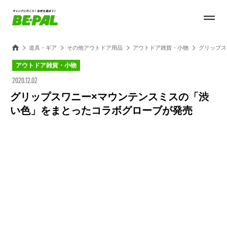
道具・ギア
その他アウトドア用品
アウトドア雑貨・小物
グリップス
アウトドア雑貨・小物
2020.12.02
グリップスワニー×マウンテンスミスの「渋
い色」をまとったコラボグローブが発売
Loaded
:
27.14%
/
Unmute