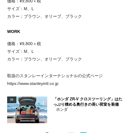
価格：
¥9,800
＋税
サイズ：
M
、
L
カラー：ブラウン、オリーブ、ブラック
WORK
価格：
¥9,800
＋税
サイズ：
M
、
L
カラー：ブラウン、オリーブ、ブラック
取扱のスタンレーインターナショナルの公式ページ
https://www.stanleyintl.co.jp
「ホンダ ZR-V クロスツーリング」はた
PR
っぷり積める奥行きの長い荷室を装備
ホンダ