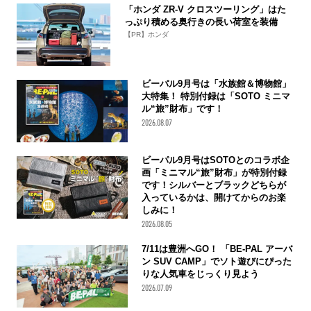
「ホンダ ZR-V クロスツーリング」はた
っぷり積める奥行きの長い荷室を装備
【PR】ホンダ
ビーパル9月号は「水族館＆博物館」
大特集！ 特別付録は「SOTO ミニマ
ル“旅”財布」です！
2026.08.07
ビーパル9月号はSOTOとのコラボ企
画「ミニマル“旅”財布」が特別付録
です！シルバーとブラックどちらが
入っているかは、開けてからのお楽
しみに！
2026.08.05
7/11は豊洲へGO！ 「BE-PAL アーバ
ン SUV CAMP」でソト遊びにぴった
りな人気車をじっくり見よう
2026.07.09