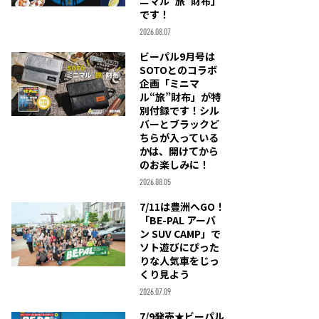
ニマル“旅”財布」
です！
2026.08.07
ビーパル9月号は
SOTOとのコラボ
企画「ミニマ
ル“旅”財布」が特
別付録です！シル
バーとブラックど
ちらが入っている
かは、開けてから
のお楽しみに！
2026.08.05
7/11は豊洲へGO！
「BE-PAL アーバ
ン SUV CAMP」で
ソト遊びにぴった
りな人気車をじっ
くり見よう
2026.07.09
7/9発売★ビーパル