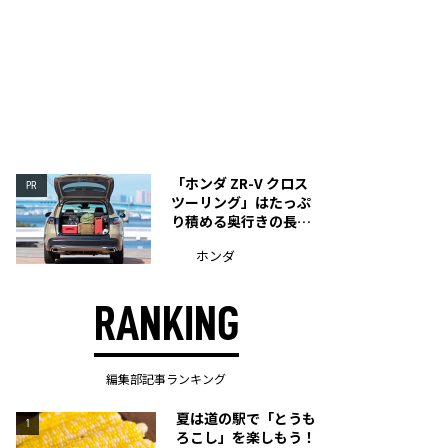
「ホンダ ZR-V クロス
PR
ツーリング」はたっぷ
り積める奥行きの長い
荷室を装備
ホンダ
RANKING
編集部記事ランキング
夏は道の駅で「とうも
1
ろこし」を楽しもう！