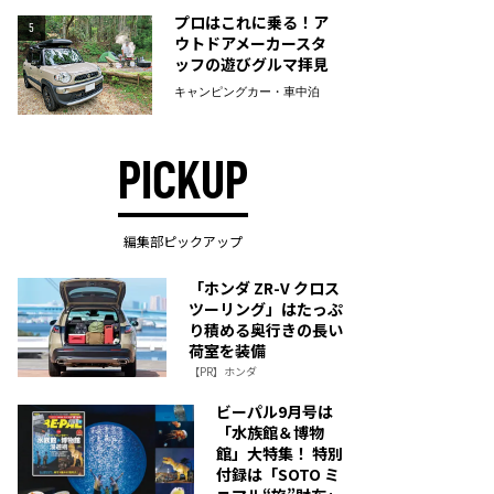
プロはこれに乗る！ア
5
ウトドアメーカースタ
ッフの遊びグルマ拝見
キャンピングカー・車中泊
PICKUP
編集部ピックアップ
「ホンダ ZR-V クロス
ツーリング」はたっぷ
り積める奥行きの長い
荷室を装備
【PR】ホンダ
ビーパル9月号は
「水族館＆博物
館」大特集！ 特別
付録は「SOTO ミ