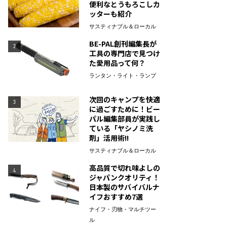
便利なとうもろこしカ
ッターも紹介
サスティナブル＆ローカル
BE-PAL創刊編集長が
2
工具の専門店で見つけ
た愛用品って何？
ランタン・ライト・ランプ
次回のキャンプを快適
3
に過ごすために！ビー
パル編集部員が実践し
ている「ヤシノミ洗
剤」活用術!!
サスティナブル＆ローカル
高品質で切れ味よしの
4
ジャパンクオリティ！
日本製のサバイバルナ
イフおすすめ7選
ナイフ・刃物・マルチツー
ル