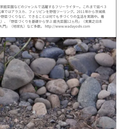
し、家庭菜園などのジャンルで活躍するフリーライター。これまで延べ３
車ではアラスカ、フィリピンを野宿ツーリング。2011年から茨城県
や野菜づくりなど、できることは何でも手づくりの生活を実践中。著
）、「野菜づくりを基礎から学ぶ 庭先菜園12ヵ月」（実業之日本
球丸）など多数。 http://www.wadayoshi.com