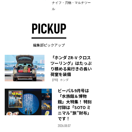
ナイフ・刃物・マルチツー
ル
PICKUP
編集部ピックアップ
「ホンダ ZR-V クロス
ツーリング」はたっぷ
り積める奥行きの長い
荷室を装備
【PR】ホンダ
ビーパル9月号は
「水族館＆博物
館」大特集！ 特別
付録は「SOTO ミ
ニマル“旅”財布」
です！
2026.08.07