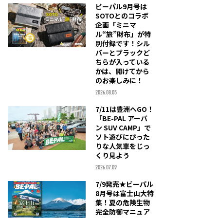
ビーパル9月号は
SOTOとのコラボ
企画「ミニマ
ル“旅”財布」が特
別付録です！シル
バーとブラックど
ちらが入っている
かは、開けてから
のお楽しみに！
2026.08.05
7/11は豊洲へGO！
「BE-PAL アーバ
ン SUV CAMP」で
ソト遊びにぴった
りな人気車をじっ
くり見よう
2026.07.09
7/9発売★ビーパル
8月号は富士山大特
集！夏の危険生物
完全防御マニュア