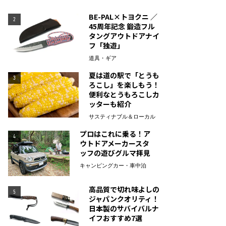
BE-PAL×トヨクニ ／
2
45周年記念 鍛造フル
タングアウトドアナイ
フ「独遊」
道具・ギア
夏は道の駅で「とうも
3
ろこし」を楽しもう！
便利なとうもろこしカ
ッターも紹介
サスティナブル＆ローカル
プロはこれに乗る！ア
4
ウトドアメーカースタ
ッフの遊びグルマ拝見
キャンピングカー・車中泊
高品質で切れ味よしの
5
ジャパンクオリティ！
日本製のサバイバルナ
イフおすすめ7選