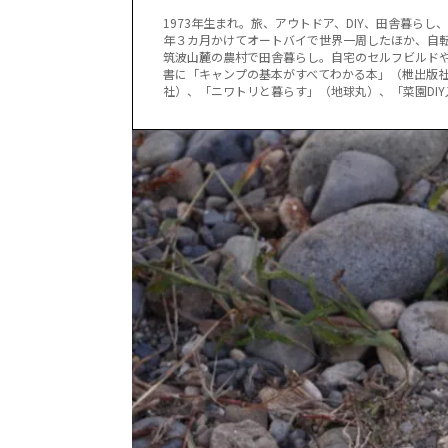
1973年生まれ。旅、アウトドア、DIY、田舎暮ら
年３カ月かけてオートバイで世界一周したほか、自転
筑波山麓の農村で田舎暮らし。自宅のセルフビルド
書に「キャンプの基本がすべてわかる本」（枻出版社
社）、「ニワトリと暮らす」（地球丸）、「菜園DIY入門」（地