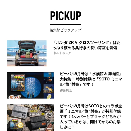
PICKUP
編集部ピックアップ
「ホンダ ZR-V クロスツーリング」はた
っぷり積める奥行きの長い荷室を装備
【PR】ホンダ
ビーパル9月号は「水族館＆博物館」
大特集！ 特別付録は「SOTO ミニマ
ル“旅”財布」です！
2026.08.07
ビーパル9月号はSOTOとのコラボ企
画「ミニマル“旅”財布」が特別付録
です！シルバーとブラックどちらが
入っているかは、開けてからのお楽
しみに！