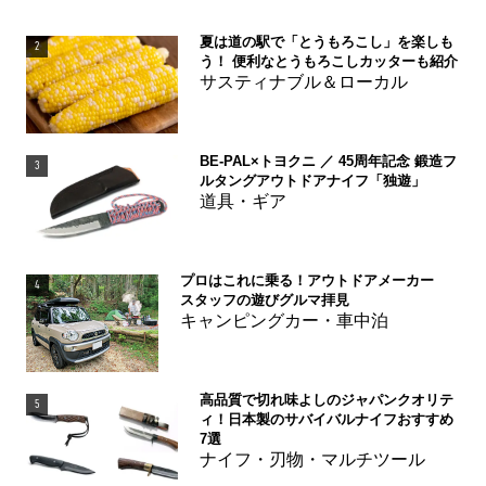
夏は道の駅で「とうもろこし」を楽しも
2
う！ 便利なとうもろこしカッターも紹介
サスティナブル＆ローカル
BE-PAL×トヨクニ ／ 45周年記念 鍛造フ
3
ルタングアウトドアナイフ「独遊」
道具・ギア
プロはこれに乗る！アウトドアメーカー
4
スタッフの遊びグルマ拝見
キャンピングカー・車中泊
高品質で切れ味よしのジャパンクオリテ
5
ィ！日本製のサバイバルナイフおすすめ
7選
ナイフ・刃物・マルチツール