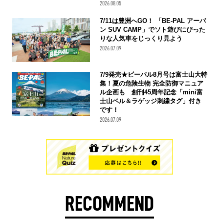
2026.08.05
7/11は豊洲へGO！ 「BE-PAL アーバ
ン SUV CAMP」でソト遊びにぴった
りな人気車をじっくり見よう
2026.07.09
7/9発売★ビーパル8月号は富士山大特
集！夏の危険生物 完全防御マニュア
ル企画も 創刊45周年記念「mini富
士山ベル＆ラゲッジ刺繍タグ」付き
です！
2026.07.09
RECOMMEND