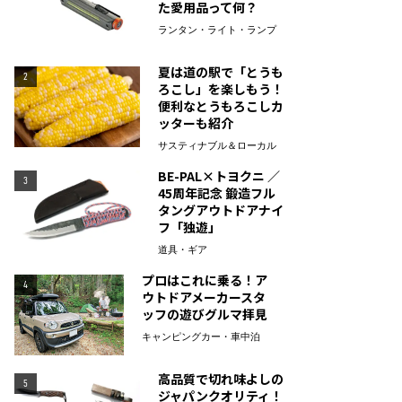
た愛用品って何？
ランタン・ライト・ランプ
夏は道の駅で「とうも
2
ろこし」を楽しもう！
便利なとうもろこしカ
ッターも紹介
サスティナブル＆ローカル
BE-PAL×トヨクニ ／
3
45周年記念 鍛造フル
タングアウトドアナイ
フ「独遊」
道具・ギア
プロはこれに乗る！ア
4
ウトドアメーカースタ
ッフの遊びグルマ拝見
キャンピングカー・車中泊
高品質で切れ味よしの
5
ジャパンクオリティ！