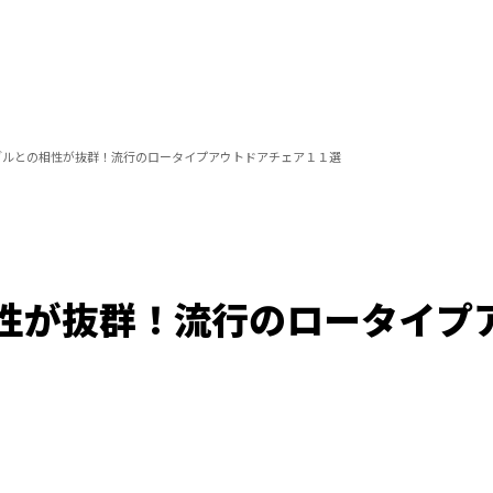
ブルとの相性が抜群！流行のロータイプアウトドアチェア１１選
性が抜群！流行のロータイプ
Loaded
:
100.00%
/