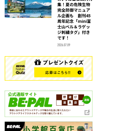
集！夏の危険生物
完全防御マニュア
ル企画も 創刊45
周年記念「mini富
士山ベル＆ラゲッ
ジ刺繍タグ」付き
です！
2026.07.09