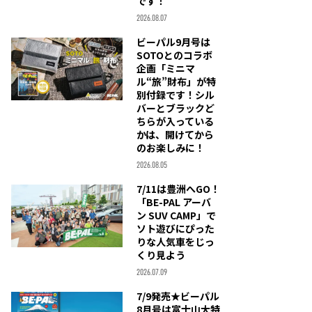
です！
2026.08.07
ビーパル9月号は
SOTOとのコラボ
企画「ミニマ
ル“旅”財布」が特
別付録です！シル
バーとブラックど
ちらが入っている
かは、開けてから
のお楽しみに！
2026.08.05
7/11は豊洲へGO！
「BE-PAL アーバ
ン SUV CAMP」で
ソト遊びにぴった
りな人気車をじっ
くり見よう
2026.07.09
7/9発売★ビーパル
8月号は富士山大特