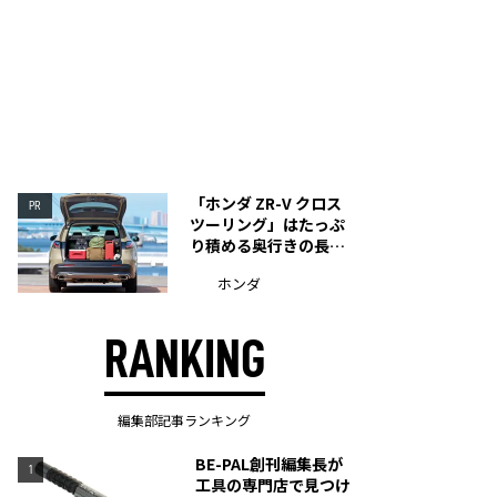
「ホンダ ZR-V クロス
PR
ツーリング」はたっぷ
り積める奥行きの長い
荷室を装備
ホンダ
RANKING
編集部記事ランキング
BE-PAL創刊編集長が
1
工具の専門店で見つけ