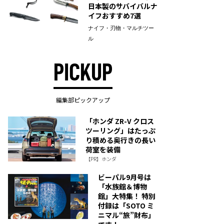
日本製のサバイバルナ
イフおすすめ7選
ナイフ・刃物・マルチツー
ル
PICKUP
編集部ピックアップ
「ホンダ ZR-V クロス
ツーリング」はたっぷ
り積める奥行きの長い
荷室を装備
【PR】ホンダ
ビーパル9月号は
「水族館＆博物
館」大特集！ 特別
付録は「SOTO ミ
ニマル“旅”財布」