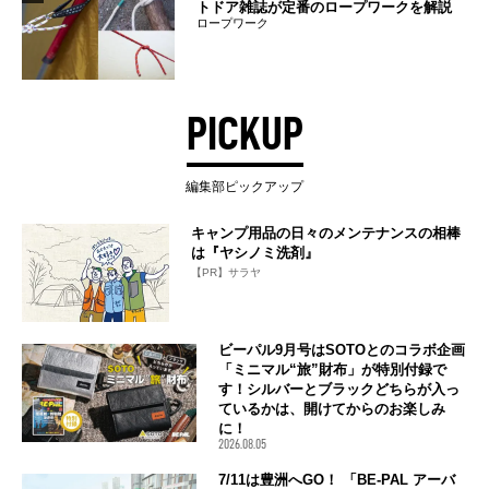
トドア雑誌が定番のロープワークを解説
ロープワーク
PICKUP
編集部ピックアップ
キャンプ用品の日々のメンテナンスの相棒
は『ヤシノミ洗剤』
【PR】サラヤ
ビーパル9月号はSOTOとのコラボ企画
「ミニマル“旅”財布」が特別付録で
す！シルバーとブラックどちらが入っ
ているかは、開けてからのお楽しみ
に！
2026.08.05
7/11は豊洲へGO！ 「BE-PAL アーバ