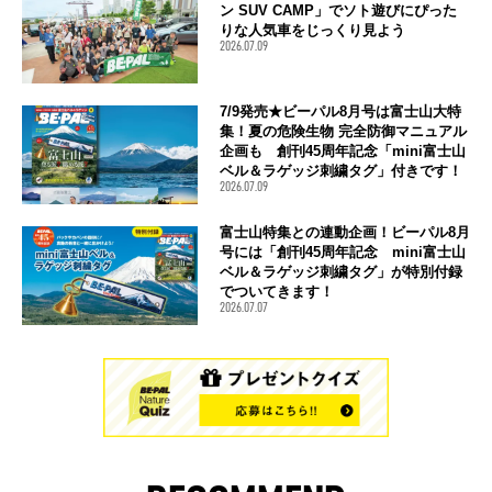
ン SUV CAMP」でソト遊びにぴった
りな人気車をじっくり見よう
2026.07.09
7/9発売★ビーパル8月号は富士山大特
集！夏の危険生物 完全防御マニュアル
企画も 創刊45周年記念「mini富士山
ベル＆ラゲッジ刺繍タグ」付きです！
2026.07.09
富士山特集との連動企画！ビーパル8月
号には「創刊45周年記念 mini富士山
ベル＆ラゲッジ刺繍タグ」が特別付録
でついてきます！
2026.07.07