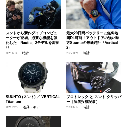
スントから新作ダイブコンピュ
最大20日間バッテリーに無料地
ーターが登場。必要な機能を強
図DL可能！アウトドアの強い味
化した「Nautic」2モデルを深掘
方Suuntoの最新時計「Vertical
り
2」
2025.12.04
時計
2025.10.24
時計
SUUNTO (スント) ／ VERTICAL
プロトレック と スント クリッパ
Titanium
ー［読者投稿記事］
2024.09.25
道具・ギア
2020.07.07
時計