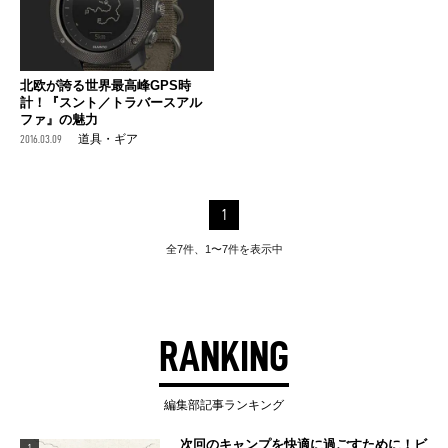
北欧が誇る世界最高峰GPS時
計！『スント／トラバースアル
ファ』の魅力
2016.03.09
道具・ギア
1
全7件、1〜7件を表示中
RANKING
編集部記事ランキング
次回のキャンプを快適に過ごすために！ビ