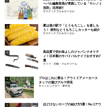
1
ーパル編集部員が実践している「ヤシノミ
洗剤」活用術!!
サスティナブル＆ローカル
夏は道の駅で「とうもろこし」を楽しも
2
う！ 便利なとうもろこしカッターも紹介
サスティナブル＆ローカル
高品質で切れ味よしのジャパンクオリテ
3
ィ！日本製のサバイバルナイフおすすめ7
選
ナイフ・刃物・マルチツール
プロはこれに乗る！アウトドアメーカース
4
タッフの遊びグルマ拝見
キャンピングカー・車中泊
ほどけないロープの結び方5選！No.1アウ
5