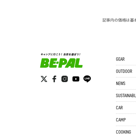
記事内の価格は基
GEAR
OUTDOOR
NEWS
SUSTAINABL
CAR
CAMP
COOKING