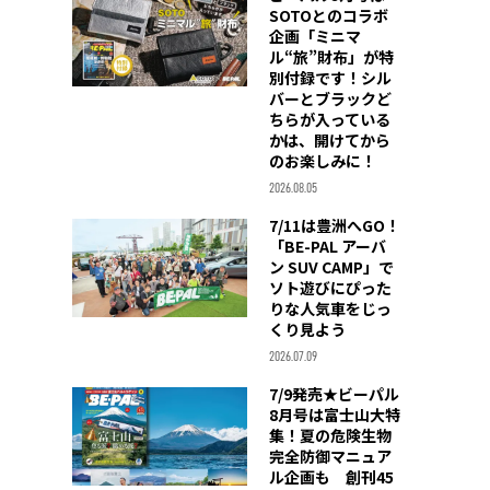
SOTOとのコラボ
企画「ミニマ
ル“旅”財布」が特
別付録です！シル
バーとブラックど
ちらが入っている
かは、開けてから
のお楽しみに！
2026.08.05
7/11は豊洲へGO！
「BE-PAL アーバ
ン SUV CAMP」で
ソト遊びにぴった
りな人気車をじっ
くり見よう
2026.07.09
7/9発売★ビーパル
8月号は富士山大特
集！夏の危険生物
完全防御マニュア
ル企画も 創刊45