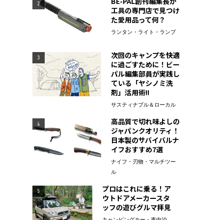
BE-PAL創刊編集長が
2
工具の専門店で見つけ
た愛用品って何？
ランタン・ライト・ランプ
次回のキャンプを快適
3
に過ごすために！ビー
パル編集部員が実践し
ている「ヤシノミ洗
剤」活用術!!
サスティナブル＆ローカル
高品質で切れ味よしの
4
ジャパンクオリティ！
日本製のサバイバルナ
イフおすすめ7選
ナイフ・刃物・マルチツー
ル
プロはこれに乗る！ア
5
ウトドアメーカースタ
ッフの遊びグルマ拝見
キャンピングカー・車中泊