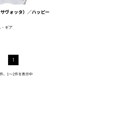
A（サヴォッタ）／ハッピー
具・ギア
1
2件、1〜2件を表示中