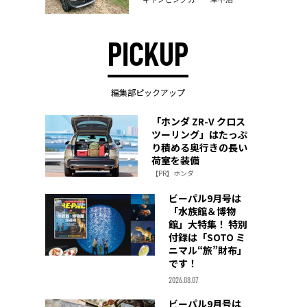
PICKUP
編集部ピックアップ
「ホンダ ZR-V クロス
ツーリング」はたっぷ
り積める奥行きの長い
荷室を装備
【PR】ホンダ
ビーパル9月号は
「水族館＆博物
館」大特集！ 特別
付録は「SOTO ミ
ニマル“旅”財布」
です！
2026.08.07
ビーパル9月号は