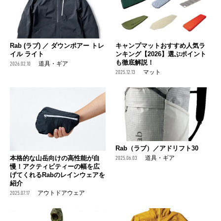
Rab (ラブ) ／ ダウンポアー トレ
キャンプマットおすすめ人気ラ
イル ライト
ンキング【2026】選ぶポイント
も徹底解説！
2026.02.10
道具・ギア
2025.12.13
マット
Rab（ラブ）／アドリフト30
本格的な山岳向けの高性能が自
2025.06.03
道具・ギア
慢！アクティビティーの幅を広
げてくれるRabのレインウェアを
紹介
2025.07.17
アウトドアウェア