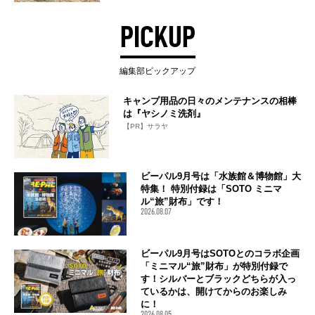
PICKUP
編集部ピックアップ
キャンプ用品の日々のメンテナンスの相棒
は『ヤシノミ洗剤』
【PR】サラヤ
ビーパル9月号は「水族館＆博物館」大
特集！ 特別付録は「SOTO ミニマ
ル“旅”財布」です！
2026.08.07
ビーパル9月号はSOTOとのコラボ企画
「ミニマル“旅”財布」が特別付録で
す！シルバーとブラックどちらが入っ
ているかは、開けてからのお楽しみ
に！
2026.08.05