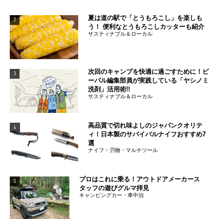
夏は道の駅で「とうもろこし」を楽しも
2
う！ 便利なとうもろこしカッターも紹介
サスティナブル＆ローカル
次回のキャンプを快適に過ごすために！ビ
3
ーパル編集部員が実践している「ヤシノミ
洗剤」活用術!!
サスティナブル＆ローカル
高品質で切れ味よしのジャパンクオリテ
4
ィ！日本製のサバイバルナイフおすすめ7
選
ナイフ・刃物・マルチツール
プロはこれに乗る！アウトドアメーカース
5
タッフの遊びグルマ拝見
キャンピングカー・車中泊