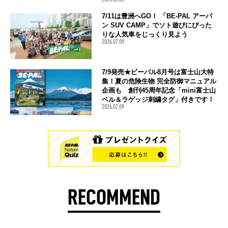
7/11は豊洲へGO！ 「BE-PAL アーバ
ン SUV CAMP」でソト遊びにぴった
りな人気車をじっくり見よう
2026.07.09
7/9発売★ビーパル8月号は富士山大特
集！夏の危険生物 完全防御マニュアル
企画も 創刊45周年記念「mini富士山
ベル＆ラゲッジ刺繍タグ」付きです！
2026.07.09
RECOMMEND