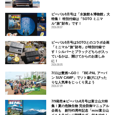
ビーパル9月号は「水族館＆博物館」大
特集！ 特別付録は「SOTO ミニマ
ル“旅”財布」です！
2026.08.07
ビーパル9月号はSOTOとのコラボ企画
「ミニマル“旅”財布」が特別付録で
す！シルバーとブラックどちらが入っ
ているかは、開けてからのお楽しみ
に！
2026.08.05
7/11は豊洲へGO！ 「BE-PAL アーバ
ン SUV CAMP」でソト遊びにぴった
りな人気車をじっくり見よう
2026.07.09
7/9発売★ビーパル8月号は富士山大特
集！夏の危険生物 完全防御マニュアル
企画も 創刊45周年記念「mini富士山