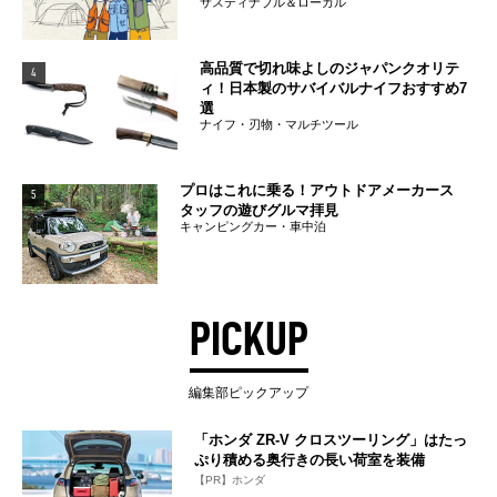
サスティナブル＆ローカル
高品質で切れ味よしのジャパンクオリテ
4
ィ！日本製のサバイバルナイフおすすめ7
選
ナイフ・刃物・マルチツール
プロはこれに乗る！アウトドアメーカース
5
タッフの遊びグルマ拝見
キャンピングカー・車中泊
PICKUP
編集部ピックアップ
「ホンダ ZR-V クロスツーリング」はたっ
ぷり積める奥行きの長い荷室を装備
【PR】ホンダ