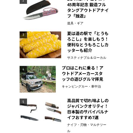
2
45周年記念 鍛造フル
タングアウトドアナイ
フ「独遊」
道具・ギア
夏は道の駅で「とうも
3
ろこし」を楽しもう！
便利なとうもろこしカ
ッターも紹介
サスティナブル＆ローカル
プロはこれに乗る！ア
4
ウトドアメーカースタ
ッフの遊びグルマ拝見
キャンピングカー・車中泊
高品質で切れ味よしの
5
ジャパンクオリティ！
日本製のサバイバルナ
イフおすすめ7選
ナイフ・刃物・マルチツー
ル