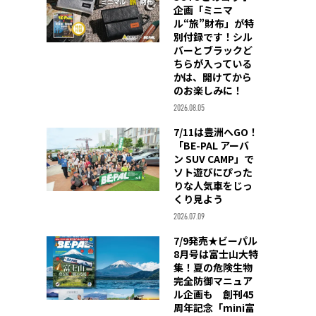
企画「ミニマ
ル“旅”財布」が特
別付録です！シル
バーとブラックど
ちらが入っている
かは、開けてから
のお楽しみに！
2026.08.05
7/11は豊洲へGO！
「BE-PAL アーバ
ン SUV CAMP」で
ソト遊びにぴった
りな人気車をじっ
くり見よう
2026.07.09
7/9発売★ビーパル
8月号は富士山大特
集！夏の危険生物
完全防御マニュア
ル企画も 創刊45
周年記念「mini富