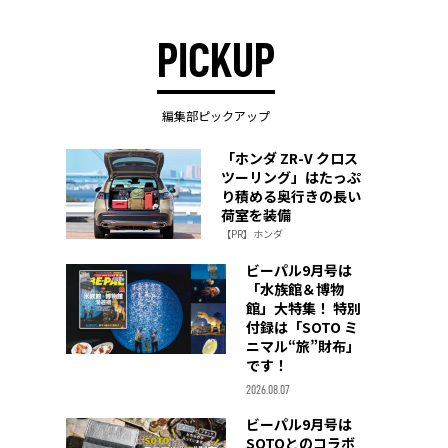
PICKUP
編集部ピックアップ
「ホンダ ZR-V クロス
ツーリング」はたっぷ
り積める奥行きの長い
荷室を装備
【PR】ホンダ
ビーパル9月号は
「水族館＆博物
館」大特集！ 特別
付録は「SOTO ミ
ニマル“旅”財布」
です！
2026.08.07
ビーパル9月号は
SOTOとのコラボ