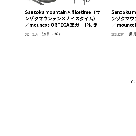
Sanzoku mountain×Nicetime（サ
Sanzoku 
ンゾクマウンテン×ナイスタイム）
ンゾクマウ
／mouncos ORTEGA 芝ガード付き
／ mounco
2021.12.04
道具・ギア
2021.12.04
道
全