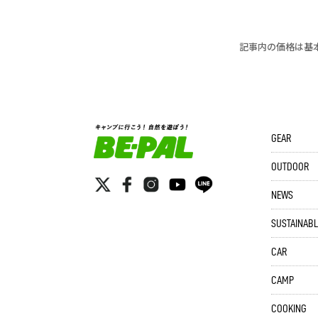
記事内の価格は基
GEAR
OUTDOOR
NEWS
SUSTAINABL
CAR
CAMP
COOKING