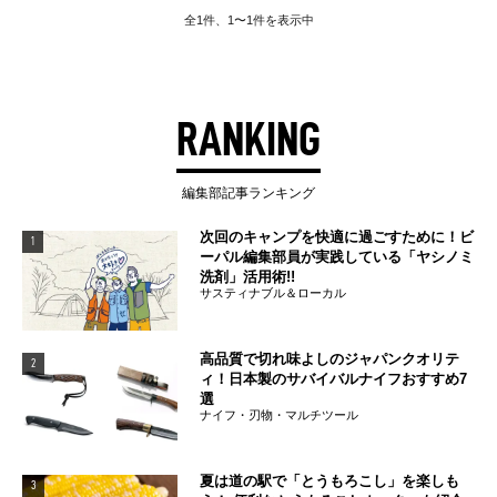
全1件、1〜1件を表示中
RANKING
編集部記事ランキング
次回のキャンプを快適に過ごすために！ビ
1
ーパル編集部員が実践している「ヤシノミ
洗剤」活用術!!
サスティナブル＆ローカル
高品質で切れ味よしのジャパンクオリテ
2
ィ！日本製のサバイバルナイフおすすめ7
選
ナイフ・刃物・マルチツール
夏は道の駅で「とうもろこし」を楽しも
3