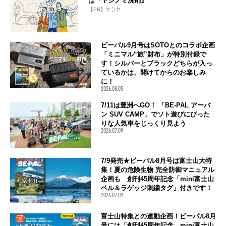
は『ヤシノミ洗剤』
【PR】サラヤ
ビーパル9月号はSOTOとのコラボ企画
「ミニマル“旅”財布」が特別付録で
す！シルバーとブラックどちらが入っ
ているかは、開けてからのお楽しみ
に！
2026.08.05
7/11は豊洲へGO！ 「BE-PAL アーバ
ン SUV CAMP」でソト遊びにぴった
りな人気車をじっくり見よう
2026.07.09
7/9発売★ビーパル8月号は富士山大特
集！夏の危険生物 完全防御マニュアル
企画も 創刊45周年記念「mini富士山
ベル＆ラゲッジ刺繍タグ」付きです！
2026.07.09
富士山特集との連動企画！ビーパル8月
号には「創刊45周年記念 mini富士山