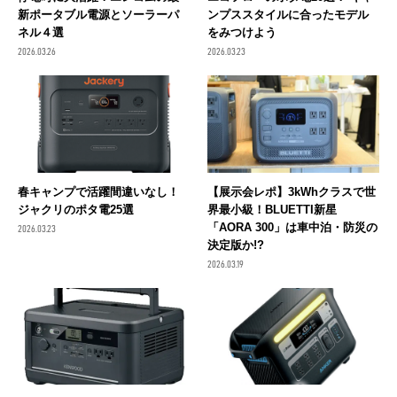
新ポータブル電源とソーラーパ
ンプススタイルに合ったモデル
ネル４選
をみつけよう
2026.03.26
2026.03.23
春キャンプで活躍間違いなし！
【展示会レポ】3kWhクラスで世
ジャクリのポタ電25選
界最小級！BLUETTI新星
「AORA 300」は車中泊・防災の
2026.03.23
決定版か!?
2026.03.19