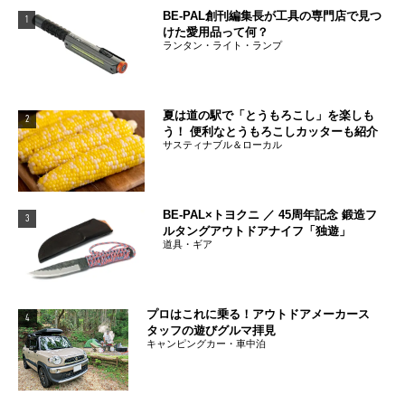
BE-PAL創刊編集長が工具の専門店で見つ
1
けた愛用品って何？
ランタン・ライト・ランプ
夏は道の駅で「とうもろこし」を楽しも
2
う！ 便利なとうもろこしカッターも紹介
サスティナブル＆ローカル
BE-PAL×トヨクニ ／ 45周年記念 鍛造フ
3
ルタングアウトドアナイフ「独遊」
道具・ギア
プロはこれに乗る！アウトドアメーカース
4
タッフの遊びグルマ拝見
キャンピングカー・車中泊