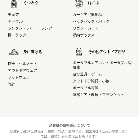
くつろぐ
はこぶ
チェア
カーギア（車用品）
テーブル
バックパック・バッグ
ランタン・ライト・ランプ
ワゴン・カート
棚・ラック
収納ボックス
身に着ける
その他アウトドア用品
ポータブルエアコン・ポータブル冷
帽子・ヘルメット
蔵庫
アウトドアウェア
遊び道具・ゲーム
フットウェア
アウトドア雑貨・小物
時計
ポータブル電源
防寒ギア・暖房・ブランケット
消費税の価格表記について
記事内の価格は基本的に総額（税込）表記です。2021年3月以前の記事に関し
ては（税抜）表示の場合もあります。