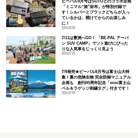
ビーパル9月号はSOTOとのコラボ企画
「ミニマル“旅”財布」が特別付録で
す！シルバーとブラックどちらが入っ
ているかは、開けてからのお楽しみ
に！
2026.08.05
7/11は豊洲へGO！ 「BE-PAL アーバ
ン SUV CAMP」でソト遊びにぴった
りな人気車をじっくり見よう
2026.07.09
7/9発売★ビーパル8月号は富士山大特
集！夏の危険生物 完全防御マニュアル
企画も 創刊45周年記念「mini富士山
ベル＆ラゲッジ刺繍タグ」付きです！
2026.07.09