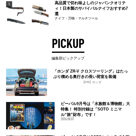
高品質で切れ味よしのジャパンクオリテ
5
ィ！日本製のサバイバルナイフおすすめ7
選
ナイフ・刃物・マルチツール
PICKUP
編集部ピックアップ
「ホンダ ZR-V クロスツーリング」はたっ
ぷり積める奥行きの長い荷室を装備
【PR】ホンダ
ビーパル9月号は「水族館＆博物館」大
特集！ 特別付録は「SOTO ミニマ
ル“旅”財布」です！
2026.08.07