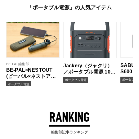
「ポータブル電源」の人気アイテム
BE-PAL編集部
SABU
Jackery（ジャクリ）
BE-PAL×NESTOUT
S600
／ポータブル電源 1000
(ビーパル×ネストアウ
Plus
ポータブル
ポータブル電源
ト) ／ 45周年記念 モバ
ポータブル電源
イルバッテリー DE-
NEST-5000OV 特製ポ
ーチ付
RANKING
編集部記事ランキング