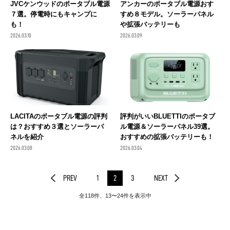
JVCケンウッドのポータブル電源
アンカーのポータブル電源おす
７選。停電時にもキャンプに
すめ８モデル。ソーラーパネル
も！
や拡張バッテリーも
2026.03.10
2026.03.09
LACITAのポータブル電源の評判
評判がいいBLUETTIのポータブ
は？おすすめ３選とソーラーパ
ル電源＆ソーラーパネル39選。
ネルを紹介
おすすめの拡張バッテリーも！
2026.03.08
2026.03.04
PREV
1
2
3
NEXT
全118件、13〜24件を表示中