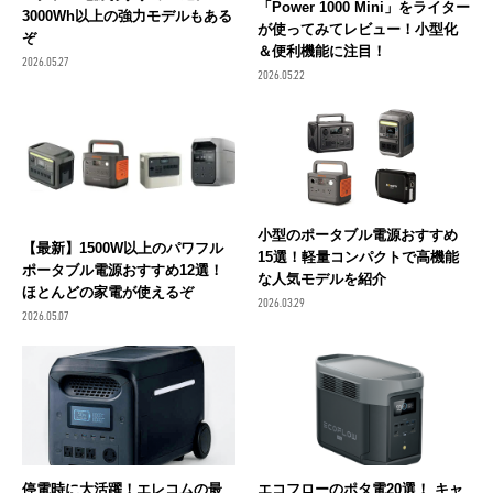
「Power 1000 Mini」をライター
3000Wh以上の強力モデルもある
が使ってみてレビュー！小型化
ぞ
＆便利機能に注目！
2026.05.27
2026.05.22
小型のポータブル電源おすすめ
【最新】1500W以上のパワフル
15選！軽量コンパクトで高機能
ポータブル電源おすすめ12選！
な人気モデルを紹介
ほとんどの家電が使えるぞ
2026.03.29
2026.05.07
停電時に大活躍！エレコムの最
エコフローのポタ電20選！ キャ