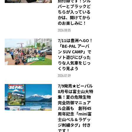
別付録です！シル
バーとブラックど
ちらが入っている
かは、開けてから
のお楽しみに！
2026.08.05
7/11は豊洲へGO！
「BE-PAL アーバ
ン SUV CAMP」で
ソト遊びにぴった
りな人気車をじっ
くり見よう
2026.07.09
7/9発売★ビーパル
8月号は富士山大特
集！夏の危険生物
完全防御マニュア
ル企画も 創刊45
周年記念「mini富
士山ベル＆ラゲッ
ジ刺繍タグ」付き
です！