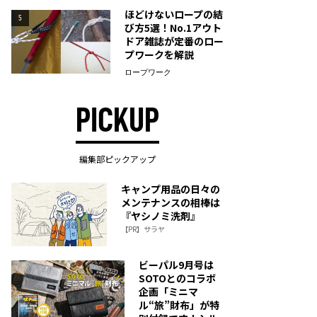
ほどけないロープの結
5
び方5選！No.1アウト
ドア雑誌が定番のロー
プワークを解説
ロープワーク
PICKUP
編集部ピックアップ
キャンプ用品の日々の
メンテナンスの相棒は
『ヤシノミ洗剤』
【PR】サラヤ
ビーパル9月号は
SOTOとのコラボ
企画「ミニマ
ル“旅”財布」が特