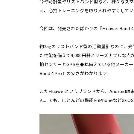
今や時計型やリストバンド型など、様々なスマ
え、心拍トレーニングを取り入れやすくしてい
今回は、発売されたばかりの『
Huawei Band 
約
25g
のリストバンド型の活動量計なのに、光
た性能を備えて
9,000
円弱とリーズナブルな点
拍センサーと
GPS
を兼ね備えている他メーカー
Band 4 Pro』
の安さがわかります。
また
Huawei
というブランドから、
Android
端
ん。でも、ほとんどの機能を
iPhone
などの
iOS