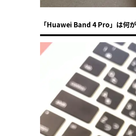
「
Huawei Band 4 Pro
」は何