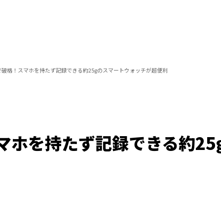
で破格！スマホを持たず記録できる約25gのスマートウォッチが超便利
マホを持たず記録できる約25
Loaded
:
100.00%
/