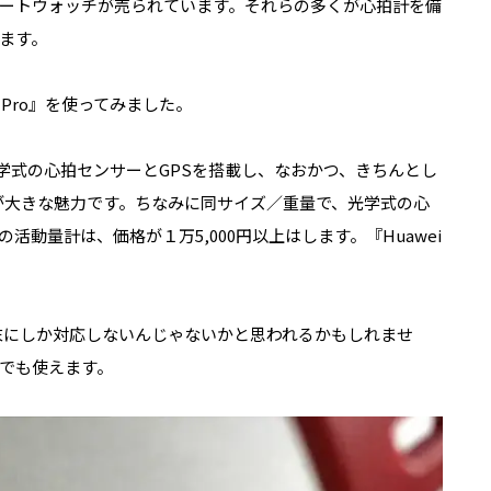
ートウォッチが売られています。それらの多くが心拍計を備
ます。
4 Pro』
を使ってみました。
学式の心拍センサーと
GPS
を搭載し、なおかつ、きちんとし
が大きな魅力です。ちなみに同サイズ／重量で、光学式の心
の活動量計は、価格が１万
5,000
円以上はします。『
Huawei
末にしか対応しないんじゃないかと思われるかもしれませ
でも使えます。