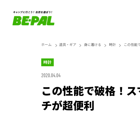
ホーム
道具・ギア
身に着ける
時計
この性能
時計
2020.04.04
この性能で破格！ス
チが超便利
Unmute