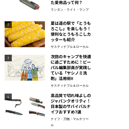
た愛用品って何？
ランタン・ライト・ランプ
夏は道の駅で「とうも
2
ろこし」を楽しもう！
便利なとうもろこしカ
ッターも紹介
サスティナブル＆ローカル
次回のキャンプを快適
3
に過ごすために！ビー
パル編集部員が実践し
ている「ヤシノミ洗
剤」活用術!!
サスティナブル＆ローカル
高品質で切れ味よしの
4
ジャパンクオリティ！
日本製のサバイバルナ
イフおすすめ7選
ナイフ・刃物・マルチツー
ル