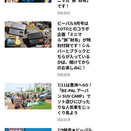
ニマル“旅”財布」
です！
2026.08.07
ビーパル9月号は
SOTOとのコラボ
企画「ミニマ
ル“旅”財布」が特
別付録です！シル
バーとブラックど
ちらが入っている
かは、開けてから
のお楽しみに！
2026.08.05
7/11は豊洲へGO！
「BE-PAL アーバ
ン SUV CAMP」で
ソト遊びにぴった
りな人気車をじっ
くり見よう
2026.07.09
7/9発売★ビーパル