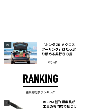
「ホンダ ZR-V クロス
PR
ツーリング」はたっぷ
り積める奥行きの長い
荷室を装備
ホンダ
RANKING
編集部記事ランキング
BE-PAL創刊編集長が
1
工具の専門店で見つけ