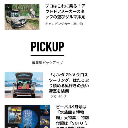
プロはこれに乗る！ア
5
ウトドアメーカースタ
ッフの遊びグルマ拝見
キャンピングカー・車中泊
PICKUP
編集部ピックアップ
「ホンダ ZR-V クロス
ツーリング」はたっぷ
り積める奥行きの長い
荷室を装備
【PR】ホンダ
ビーパル9月号は
「水族館＆博物
館」大特集！ 特別
付録は「SOTO ミ