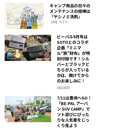
キャンプ用品の日々の
メンテナンスの相棒は
『ヤシノミ洗剤』
【PR】サラヤ
ビーパル9月号は
SOTOとのコラボ
企画「ミニマ
ル“旅”財布」が特
別付録です！シル
バーとブラックど
ちらが入っている
かは、開けてから
のお楽しみに！
2026.08.05
7/11は豊洲へGO！
「BE-PAL アーバ
ン SUV CAMP」で
ソト遊びにぴった
りな人気車をじっ
くり見よう