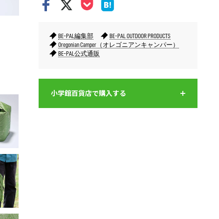
BE-PAL編集部
BE-PAL OUTDOOR PRODUCTS
Oregonian Camper（オレゴニアンキャンパー）
BE-PAL公式通販
表側にダブルネームのタグ。
裏側。
小学館百貨店で購入する