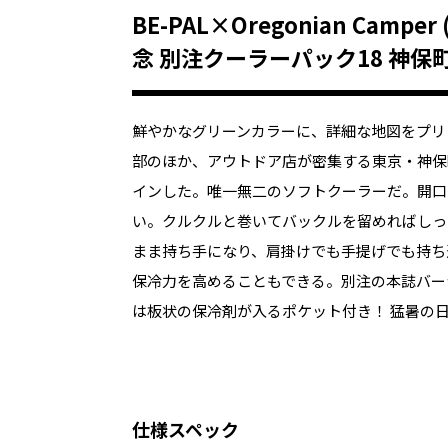
BE-PAL×Oregonian Cam
念 別注クーラーパック18 神保
鮮やかなグリーンカラーに、詳細な地図をプリ
部のほか、アウトドア店が密集する東京・神保
インした。唯一無二のソフトクーラーだ。開口
い。クルクルと巻いてバックルを留めればしっ
まま持ち手になり、肩掛けでも手提げでも持ち
保冷力を高めることもできる。別注の本誌バー
は板状の保冷剤が入るポケット付き！ 猛暑の
仕様スペック