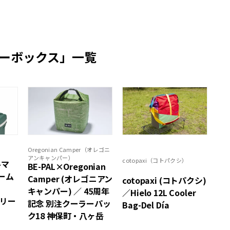
ーボックス」一覧
Oregonian Camper（オレゴニ
）
アンキャンパー）
cotopaxi（コトパクシ）
ルマ
BE-PAL×Oregonian
ーム
Camper (オレゴニアン
cotopaxi (コトパクシ)
キャンパー) ／ 45周年
／Hielo 12L Cooler
グリー
記念 別注クーラーパッ
Bag-Del Día
ク18 神保町・八ヶ岳