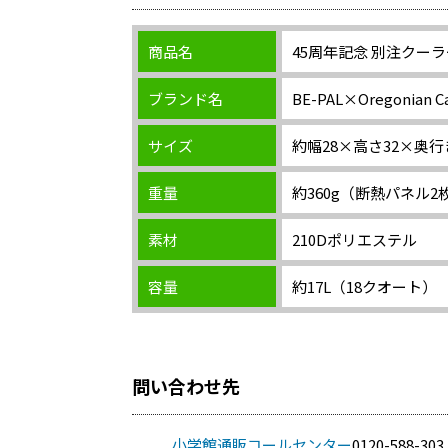
商品名
45周年記念 別注クーラ
ブランド名
BE-PAL×Oregonia
サイズ
約幅28×高さ32×奥行
重量
約360g（断熱パネル2
素材
210Dポリエステル
容量
約17L（18クオート）
問い合わせ先
小学館通販コールセンター
0120-588-303