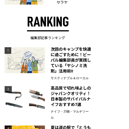
サラヤ
RANKING
編集部記事ランキング
次回のキャンプを快適
1
に過ごすために！ビー
パル編集部員が実践し
ている「ヤシノミ洗
剤」活用術!!
サスティナブル＆ローカル
高品質で切れ味よしの
2
ジャパンクオリティ！
日本製のサバイバルナ
イフおすすめ7選
ナイフ・刃物・マルチツー
ル
夏は道の駅で「とうも
3