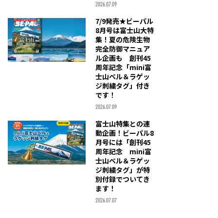
2026.07.09
7/9発売★ビーパル
8月号は富士山大特
集！夏の危険生物
完全防御マニュア
ル企画も 創刊45
周年記念「mini富
士山ベル＆ラゲッ
ジ刺繍タグ」付き
です！
2026.07.09
富士山特集との連
動企画！ビーパル8
月号には「創刊45
周年記念 mini富
士山ベル＆ラゲッ
ジ刺繍タグ」が特
別付録でついてき
ます！
2026.07.07