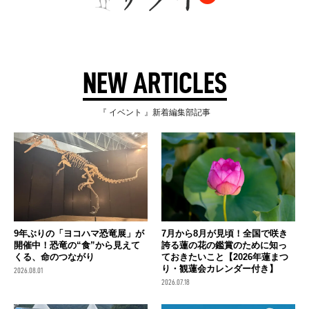
NEW ARTICLES
『 イベント 』新着編集部記事
9年ぶりの「ヨコハマ恐竜展」が
7月から8月が見頃！全国で咲き
開催中！恐竜の“食”から見えて
誇る蓮の花の鑑賞のために知っ
くる、命のつながり
ておきたいこと【2026年蓮まつ
り・観蓮会カレンダー付き】
2026.08.01
2026.07.18