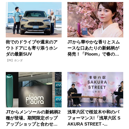
街でのドライブや週末のア
JTから華やかな香りとスム
ウトドアにも寄り添うホン
ースな口あたりの新銘柄が
ダの最新SUV
発売！「Ploom」で春の息
吹...
【PR】ホンダ
JTからメンソールの新銘柄2
浅草六区で桜並木や和のパ
種が登場。期間限定ポップ
フォーマンス!「浅草六区 S
アップショップと合わせて
AKURA STREET -...