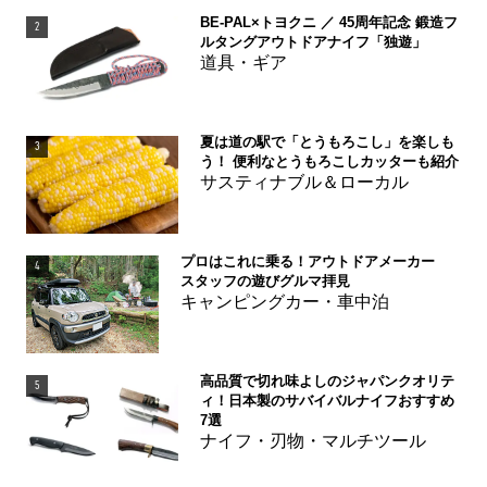
BE-PAL×トヨクニ ／ 45周年記念 鍛造フ
2
ルタングアウトドアナイフ「独遊」
道具・ギア
夏は道の駅で「とうもろこし」を楽しも
3
う！ 便利なとうもろこしカッターも紹介
サスティナブル＆ローカル
プロはこれに乗る！アウトドアメーカー
4
スタッフの遊びグルマ拝見
キャンピングカー・車中泊
高品質で切れ味よしのジャパンクオリテ
5
ィ！日本製のサバイバルナイフおすすめ
7選
ナイフ・刃物・マルチツール