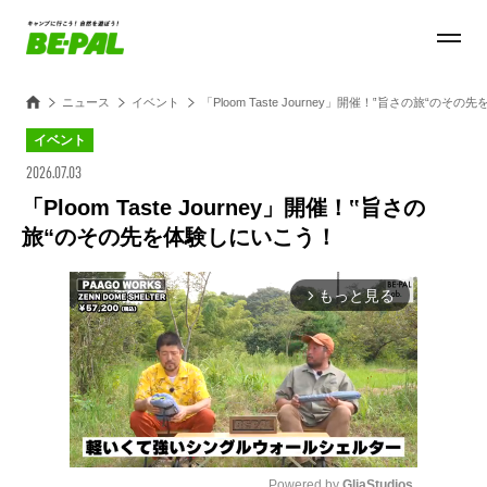
ニュース
イベント
「Ploom Taste Journey」開催！‟旨さの旅“のそ
イベント
2026.07.03
「Ploom Taste Journey」開催！‟旨さの
旅“のその先を体験しにいこう！
もっと見る
arrow_forward_ios
Powered by 
GliaStudios