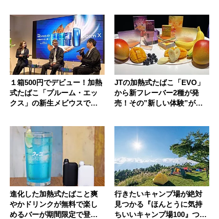
解説...
１箱500円でデビュー！加熱
JTの加熱式たばこ「EVO」
式たばこ「プルーム・エッ
から新フレーバー2種が発
クス」の新生メビウスで気
売！その”新しい体験”がす
分爽...
ご...
進化した加熱式たばこと爽
行きたいキャンプ場が絶対
やかドリンクが無料で楽し
見つかる『ほんとうに気持
めるバーが期間限定で登
ちいいキャンプ場100』つい