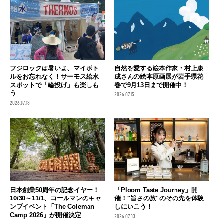
フジロックは暑いよ、マイボト
自然を愛する絵本作家・村上康
ルをお忘れなく！サーモス給水
成さんの絵本原画展が岩手県花
スポットで「輪投げ」も楽しも
巻で9月13日まで開催中！
う
2026.07.15
2026.07.18
日本創業50周年の記念イヤー！
「Ploom Taste Journey」開
10/30～11/1、コールマンのキャ
催！‟旨さの旅“のその先を体験
ンプイベント「The Coleman
しにいこう！
Camp 2026」が開催決定
2026.07.03