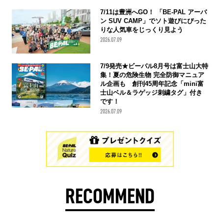
7/11は豊洲へGO！ 「BE-PAL アーバ
ン SUV CAMP」でソト遊びにぴった
りな人気車をじっくり見よう
2026.07.09
7/9発売★ビーパル8月号は富士山大特
集！夏の危険生物 完全防御マニュア
ル企画も 創刊45周年記念「mini富
士山ベル＆ラゲッジ刺繍タグ」付き
です！
2026.07.09
RECOMMEND