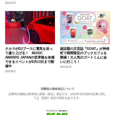
2026.07.13
クルマがDJブースに電気を送っ
超話題の文芸誌『GOAT』が神保
て盛り上げる！ MUSIC
町で期間限定のブックカフェを
AWARDS JAPANの世界観を体感
開催！大人気のゴートくんに会
できるイベントが6月13日まで開
いに行こう！
催中
2026.06.03
2026.06.11
消費税の価格表記について
記事内の価格は基本的に総額（税込）表記です。2021年3月以前の記事に関し
ては（税抜）表示の場合もあります。