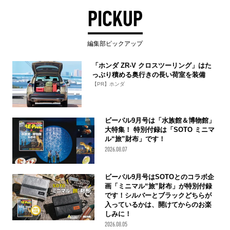
PICKUP
編集部ピックアップ
「ホンダ ZR-V クロスツーリング」はた
っぷり積める奥行きの長い荷室を装備
【PR】ホンダ
ビーパル9月号は「水族館＆博物館」
大特集！ 特別付録は「SOTO ミニマ
ル“旅”財布」です！
2026.08.07
ビーパル9月号はSOTOとのコラボ企
画「ミニマル“旅”財布」が特別付録
です！シルバーとブラックどちらが
入っているかは、開けてからのお楽
しみに！
2026.08.05