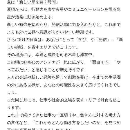
夏は「新しい扉を開く時間」
夏頃からは、行動力を表す火星やコミュニケーションを司る水
星が活発に動き始めます。
新しい勉強を始めたり、発信活動に力を入れたりと、これまで
よりも外の世界へ意識が向かいやすい時期です。
さらに8月の日食は、あなたにとって「学び」や「発信」、「新
しい挑戦」を表すエリアで起こります。
その場所には、幸運と成長を司る木星も滞在中。
この頃は好奇心のアンテナが一気に広がり、「面白そう」「や
ってみたい」と感じることが増えそうです。
人との会話や新しい経験を通して刺激を受け、今までの生活圏
の外にある世界が、あなたの可能性を大きく広げてくれるでし
ょう。
また同じ月には、仕事や社会的立場を表すエリアで月食も起こ
ります。
これまで続けてきた仕事の一区切りや、働き方に対する考え方
の変化など、「これからどんな働き方をしたいのか」を見つめ