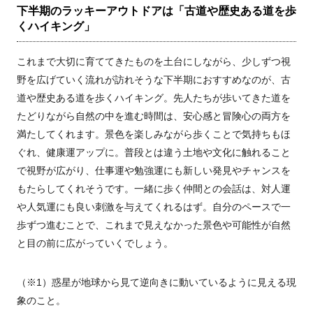
下半期のラッキーアウトドアは「古道や歴史ある道を歩
くハイキング」
これまで大切に育ててきたものを土台にしながら、少しずつ視
野を広げていく流れが訪れそうな下半期におすすめなのが、古
道や歴史ある道を歩くハイキング。先人たちが歩いてきた道を
たどりながら自然の中を進む時間は、安心感と冒険心の両方を
満たしてくれます。景色を楽しみながら歩くことで気持ちもほ
ぐれ、健康運アップに。普段とは違う土地や文化に触れること
で視野が広がり、仕事運や勉強運にも新しい発見やチャンスを
もたらしてくれそうです。一緒に歩く仲間との会話は、対人運
や人気運にも良い刺激を与えてくれるはず。自分のペースで一
歩ずつ進むことで、これまで見えなかった景色や可能性が自然
と目の前に広がっていくでしょう。
（※1）惑星が地球から見て逆向きに動いているように見える現
象のこと。