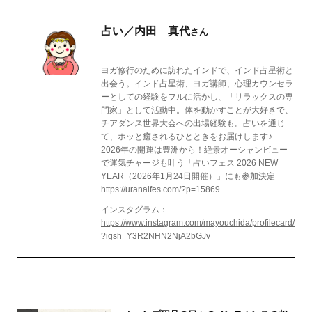
占い／内田 真代
さん
ヨガ修行のために訪れたインドで、インド占星術と
出会う。インド占星術、ヨガ講師、心理カウンセラ
ーとしての経験をフルに活かし、「リラックスの専
門家」として活動中。体を動かすことが大好きで、
チアダンス世界大会への出場経験も。占いを通じ
て、ホッと癒されるひとときをお届けします♪
2026年の開運は豊洲から！絶景オーシャンビュー
で運気チャージも叶う「占いフェス 2026 NEW
YEAR（2026年1月24日開催）」にも参加決定
https://uranaifes.com/?p=15869
インスタグラム：
https://www.instagram.com/mayouchida/profilecard/
?igsh=Y3R2NHN2NjA2bGJv