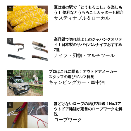
夏は道の駅で「とうもろこし」を楽しも
2
う！ 便利なとうもろこしカッターも紹介
サスティナブル＆ローカル
高品質で切れ味よしのジャパンクオリテ
3
ィ！日本製のサバイバルナイフおすすめ
7選
ナイフ・刃物・マルチツール
プロはこれに乗る！アウトドアメーカー
4
スタッフの遊びグルマ拝見
キャンピングカー・車中泊
ほどけないロープの結び方5選！No.1ア
5
ウトドア雑誌が定番のロープワークを解
説
ロープワーク