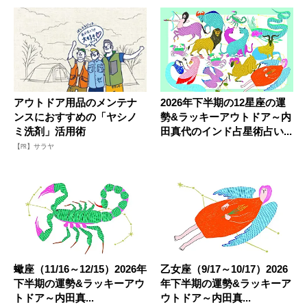
アウトドア用品のメンテナ
2026年下半期の12星座の運
ンスにおすすめの「ヤシノ
勢&ラッキーアウトドア～内
ミ洗剤」活用術
田真代のインド占星術占い...
【PR】サラヤ
蠍座（11/16～12/15）2026年
乙女座（9/17～10/17）2026
下半期の運勢&ラッキーアウ
年下半期の運勢&ラッキーア
トドア～内田真...
ウトドア～内田真...