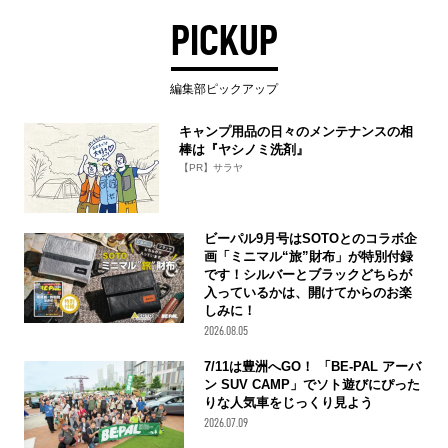
PICKUP
編集部ピックアップ
キャンプ用品の日々のメンテナンスの相
棒は『ヤシノミ洗剤』
【PR】サラヤ
ビーパル9月号はSOTOとのコラボ企
画「ミニマル“旅”財布」が特別付録
です！シルバーとブラックどちらが
入っているかは、開けてからのお楽
しみに！
2026.08.05
7/11は豊洲へGO！ 「BE-PAL アーバ
ン SUV CAMP」でソト遊びにぴった
りな人気車をじっくり見よう
2026.07.09