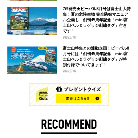
7/9発売★ビーパル8月号は富士山大特
集！夏の危険生物 完全防御マニュア
ル企画も 創刊45周年記念「mini富
士山ベル＆ラゲッジ刺繍タグ」付き
です！
2026.07.09
富士山特集との連動企画！ビーパル8
月号には「創刊45周年記念 mini富
士山ベル＆ラゲッジ刺繍タグ」が特
別付録でついてきます！
2026.07.07
RECOMMEND