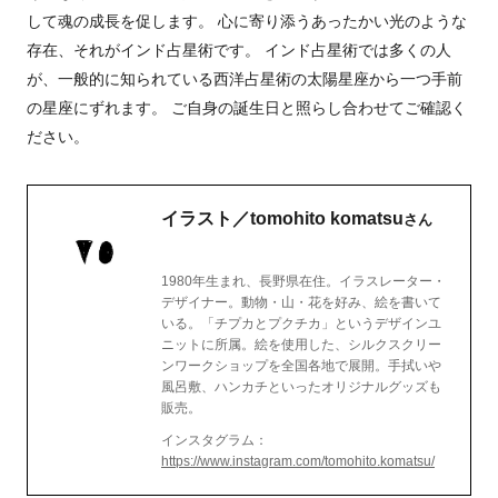
して魂の成長を促します。 心に寄り添うあったかい光のような
存在、それがインド占星術です。 インド占星術では多くの人
が、一般的に知られている西洋占星術の太陽星座から一つ手前
の星座にずれます。 ご自身の誕生日と照らし合わせてご確認く
ださい。
イラスト／tomohito komatsu
さん
1980年生まれ、長野県在住。イラスレーター・
デザイナー。動物・山・花を好み、絵を書いて
いる。「チプカとプクチカ」というデザインユ
ニットに所属。絵を使用した、シルクスクリー
ンワークショップを全国各地で展開。手拭いや
風呂敷、ハンカチといったオリジナルグッズも
販売。
インスタグラム：
https://www.instagram.com/tomohito.komatsu/