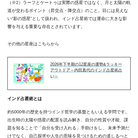
（※2）ラーフとケートゥは実際の惑星ではなく、月と太陽の軌
道が交わるポイント（昇交点・降交点）のこと。目には見えな
い“影の惑星”として扱われ、インド占星術では運命に大きな影
響を与える重要な存在とされています。
その他の星座はこちらから
2026年下半期の12星座の運勢&ラッキー
アウトドア～内田真代のインド占星術占
い～
インド占星術とは
約5000年の歴史を持つインド哲学の基盤ともいえる学問です。
出生時の太陽や惑星の配置を読み解き、自分の性質や才能、課
題を知ることで「自分を受け入れる」手助けをし、 未来予測だ
けでなく、自己探求や人生の意味を見つけるための道しるべと