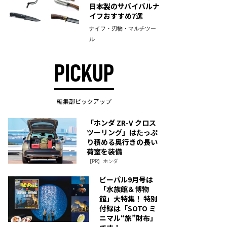
日本製のサバイバルナ
イフおすすめ7選
ナイフ・刃物・マルチツー
ル
PICKUP
編集部ピックアップ
「ホンダ ZR-V クロス
ツーリング」はたっぷ
り積める奥行きの長い
荷室を装備
【PR】ホンダ
ビーパル9月号は
「水族館＆博物
館」大特集！ 特別
付録は「SOTO ミ
ニマル“旅”財布」