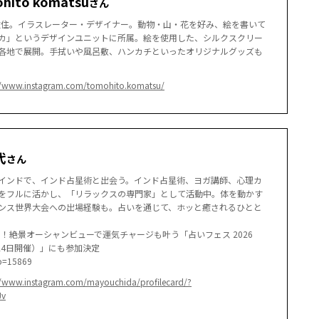
ito komatsu
さん
県在住。イラスレーター・デザイナー。動物・山・花を好み、絵を書いて
カ」というデザインユニットに所属。絵を使用した、シルクスクリー
各地で展開。手拭いや風呂敷、ハンカチといったオリジナルグッズも
//www.instagram.com/tomohito.komatsu/
代
さん
インドで、インド占星術と出会う。インド占星術、ヨガ講師、心理カ
をフルに活かし、「リラックスの専門家」として活動中。体を動かす
ンス世界大会への出場経験も。占いを通じて、ホッと癒されるひとと
ら！絶景オーシャンビューで運気チャージも叶う「占いフェス 2026
1月24日開催）」にも参加決定
?p=15869
//www.instagram.com/mayouchida/profilecard/?
Jv