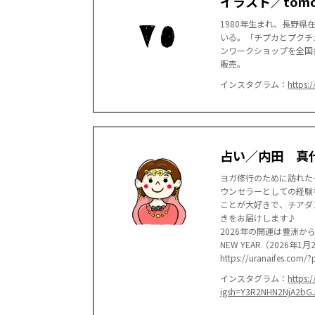
イラスト／tomoh
1980年生まれ、長野
いる。「チプカとプクチ
ンワークショップを全国
販売。
インスタグラム：
https:
占い／内田 真
ヨガ修行のために訪れた
ウンセラーとしての経験
ことが大好きで、チアダ
きをお届けします♪
2026年の開運は豊洲か
NEW YEAR（2026年
https://uranaifes.com/
インスタグラム：
https:
igsh=Y3R2NHN2NjA2bG