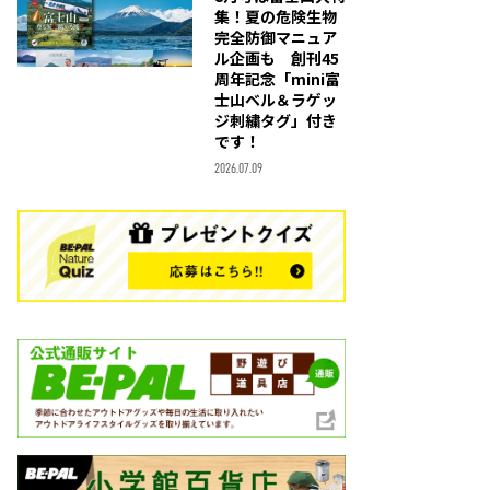
集！夏の危険生物
完全防御マニュア
ル企画も 創刊45
周年記念「mini富
士山ベル＆ラゲッ
ジ刺繍タグ」付き
です！
2026.07.09