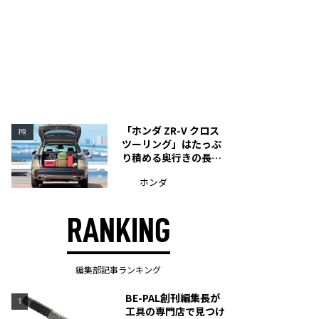
「ホンダ ZR-V クロス
PR
ツーリング」はたっぷ
り積める奥行きの長い
荷室を装備
ホンダ
RANKING
編集部記事ランキング
BE-PAL創刊編集長が
1
工具の専門店で見つけ