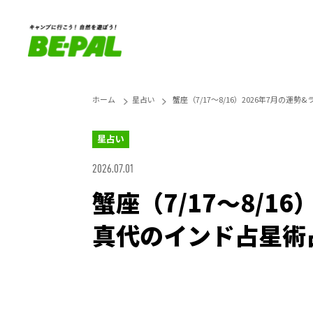
ホーム
星占い
蟹座（7/17～8/16）2026年7月の
星占い
2026.07.01
蟹座（7/17～8/1
真代のインド占星術
Loaded
:
25.45%
Unmute