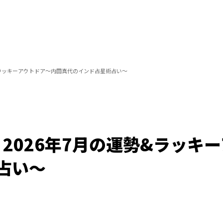
運勢&ラッキーアウトドア～内田真代のインド占星術占い～
6）2026年7月の運勢&ラッ
占い～
/