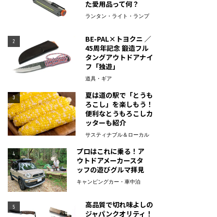
た愛用品って何？
ランタン・ライト・ランプ
BE-PAL×トヨクニ ／
2
45周年記念 鍛造フル
タングアウトドアナイ
フ「独遊」
道具・ギア
夏は道の駅で「とうも
3
ろこし」を楽しもう！
便利なとうもろこしカ
ッターも紹介
サスティナブル＆ローカル
プロはこれに乗る！ア
4
ウトドアメーカースタ
ッフの遊びグルマ拝見
キャンピングカー・車中泊
高品質で切れ味よしの
5
ジャパンクオリティ！