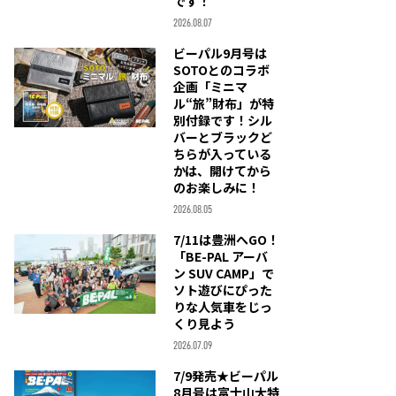
です！
2026.08.07
ビーパル9月号は
SOTOとのコラボ
企画「ミニマ
ル“旅”財布」が特
別付録です！シル
バーとブラックど
ちらが入っている
かは、開けてから
のお楽しみに！
2026.08.05
7/11は豊洲へGO！
「BE-PAL アーバ
ン SUV CAMP」で
ソト遊びにぴった
りな人気車をじっ
くり見よう
2026.07.09
7/9発売★ビーパル
8月号は富士山大特