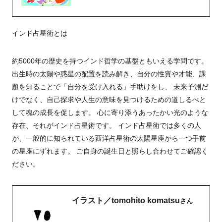
インド占星術とは
約5000年の歴史を持つインド哲学の基盤ともいえる学問です。
出生時の太陽や惑星の配置を読み解き、自分の性質や才能、課
題を知ることで「自分を受け入れる」手助けをし、 未来予測だ
けでなく、自己探求や人生の意味を見つけるための道しるべと
して魂の成長を促します。 心に寄り添うあったかい光のような
存在、それがインド占星術です。 インド占星術では多くの人
が、一般的に知られている西洋占星術の太陽星座から一つ手前
の星座にずれます。 ご自身の誕生日と照らし合わせてご確認く
ださい。
イラスト／tomohito komatsu
さん