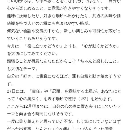
この頃からは、やるべきことをこなすだけではなく、「自分が
心から楽しめること」に意識が向きやすくなりそうです。
趣味に没頭したり、好きな場所へ出かけたり、共通の興味や価
値観を持つ人とのご縁にも恵まれやすい時期。
何気ない会話や交流の中から、新しい楽しみや可能性が広がっ
ていくこともありそうです。
今月は、「役に立つかどうか」よりも、「心が動くかどうか」
を大切にしてみてください。
頑張ることが得意なあなただからこそ「ちゃんと楽しむこと」
も大切なテーマ。
自分の「好き」に素直になるほど、運も自然と動き始めそうで
す。
27日には、「責任」や「忍耐」を意味する土星が、あなたにと
って「心の奥深く」を表す場所で逆行（※2）を始めます。
ここから12月頃までは、自分の心の奥に置き去りにしていたテ
ーマと向き合う時間になりそうです。
一度は乗り越えたと思っていた不安。もう気にしていないはず
だった出来事。なんとなく心の奥にしまい込んでいた感情。