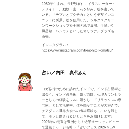
1980年生まれ、長野県在住。イラスレーター・
デザイナー。動物・山・花を好み、絵を書いて
いる。「チプカとプクチカ」というデザインユ
ニットに所属。絵を使用した、シルクスクリー
ンワークショップを全国各地で展開。手拭いや
風呂敷、ハンカチといったオリジナルグッズも
販売。
インスタグラム：
https://www.instagram.com/tomohito.komatsu/
占い／内田 真代
さん
ヨガ修行のために訪れたインドで、インド占星術と
出会う。インド占星術、ヨガ講師、心理カウンセラ
ーとしての経験をフルに活かし、「リラックスの専
門家」として活動中。体を動かすことが大好きで、
チアダンス世界大会への出場経験も。占いを通じ
て、ホッと癒されるひとときをお届けします♪
2026年の開運は豊洲から！絶景オーシャンビュー
で運気チャージも叶う「占いフェス 2026 NEW