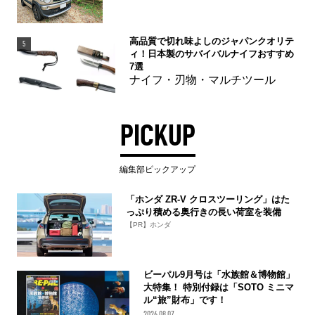
高品質で切れ味よしのジャパンクオリテ
5
ィ！日本製のサバイバルナイフおすすめ
7選
ナイフ・刃物・マルチツール
PICKUP
編集部ピックアップ
「ホンダ ZR-V クロスツーリング」はた
っぷり積める奥行きの長い荷室を装備
【PR】ホンダ
ビーパル9月号は「水族館＆博物館」
大特集！ 特別付録は「SOTO ミニマ
ル“旅”財布」です！
2026.08.07