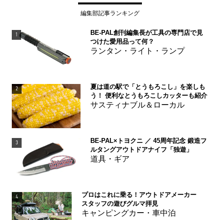
編集部記事ランキング
BE-PAL創刊編集長が工具の専門店で見
1
つけた愛用品って何？
ランタン・ライト・ランプ
夏は道の駅で「とうもろこし」を楽しも
2
う！ 便利なとうもろこしカッターも紹介
サスティナブル＆ローカル
BE-PAL×トヨクニ ／ 45周年記念 鍛造フ
3
ルタングアウトドアナイフ「独遊」
道具・ギア
プロはこれに乗る！アウトドアメーカー
4
スタッフの遊びグルマ拝見
キャンピングカー・車中泊