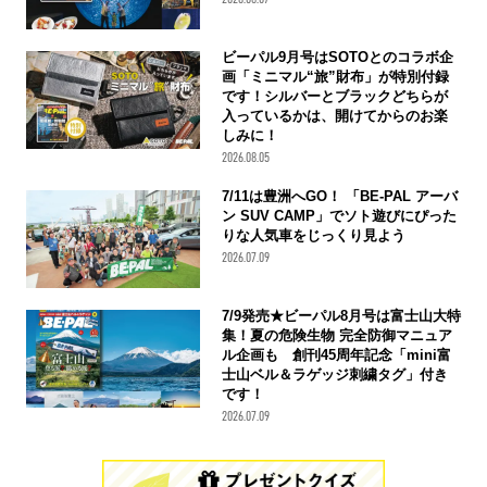
ビーパル9月号はSOTOとのコラボ企
画「ミニマル“旅”財布」が特別付録
です！シルバーとブラックどちらが
入っているかは、開けてからのお楽
しみに！
2026.08.05
7/11は豊洲へGO！ 「BE-PAL アーバ
ン SUV CAMP」でソト遊びにぴった
りな人気車をじっくり見よう
2026.07.09
7/9発売★ビーパル8月号は富士山大特
集！夏の危険生物 完全防御マニュア
ル企画も 創刊45周年記念「mini富
士山ベル＆ラゲッジ刺繍タグ」付き
です！
2026.07.09