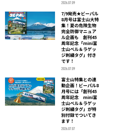
2026.07.09
7/9発売★ビーパル
8月号は富士山大特
集！夏の危険生物
完全防御マニュア
ル企画も 創刊45
周年記念「mini富
士山ベル＆ラゲッ
ジ刺繍タグ」付き
です！
2026.07.09
富士山特集との連
動企画！ビーパル8
月号には「創刊45
周年記念 mini富
士山ベル＆ラゲッ
ジ刺繍タグ」が特
別付録でついてき
ます！
2026.07.07