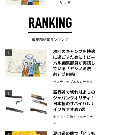
サラヤ
RANKING
編集部記事ランキング
次回のキャンプを快適
1
に過ごすために！ビー
パル編集部員が実践し
ている「ヤシノミ洗
剤」活用術!!
サスティナブル＆ローカル
高品質で切れ味よしの
2
ジャパンクオリティ！
日本製のサバイバルナ
イフおすすめ7選
ナイフ・刃物・マルチツー
ル
夏は道の駅で「とうも
3