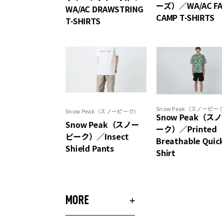
ーズ）／WA/AC FA
WA/AC DRAWSTRING
CAMP T-SHIRTS
T-SHIRTS
Snow Peak（スノーピー
Snow Peak（スノーピーク）
Snow Peak（ス
Snow Peak（スノー
ーク）／Printed
ピーク）／Insect
Breathable Quic
Shield Pants
Shirt
MORE