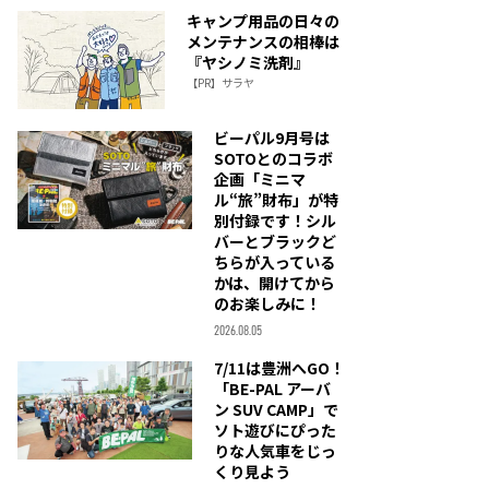
キャンプ用品の日々の
メンテナンスの相棒は
『ヤシノミ洗剤』
【PR】サラヤ
ビーパル9月号は
SOTOとのコラボ
企画「ミニマ
ル“旅”財布」が特
別付録です！シル
バーとブラックど
ちらが入っている
かは、開けてから
のお楽しみに！
2026.08.05
7/11は豊洲へGO！
「BE-PAL アーバ
ン SUV CAMP」で
ソト遊びにぴった
りな人気車をじっ
くり見よう