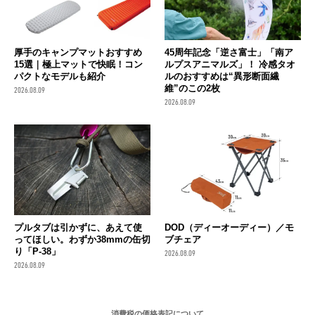
厚手のキャンプマットおすすめ
45周年記念「逆さ富士」「南ア
15選｜極上マットで快眠！コン
ルプスアニマルズ」！ 冷感タオ
パクトなモデルも紹介
ルのおすすめは“異形断面繊
維”のこの2枚
2026.08.09
2026.08.09
プルタブは引かずに、あえて使
DOD（ディーオーディー）／モ
ってほしい。わずか38mmの缶切
ブチェア
り「P-38」
2026.08.09
2026.08.09
消費税の価格表記について