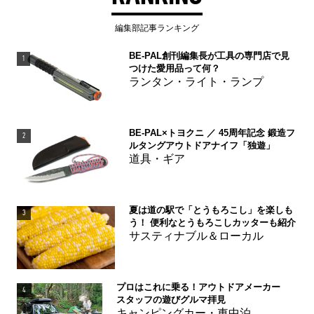
編集部記事ランキング
BE-PAL創刊編集長が工具の専門店で見
1
つけた愛用品って何？
ランタン・ライト・ランプ
BE-PAL×トヨクニ ／ 45周年記念 鍛造フ
2
ルタングアウトドアナイフ「独遊」
道具・ギア
夏は道の駅で「とうもろこし」を楽しも
3
う！ 便利なとうもろこしカッターも紹介
サスティナブル＆ローカル
プロはこれに乗る！アウトドアメーカー
4
スタッフの遊びグルマ拝見
キャンピングカー・車中泊