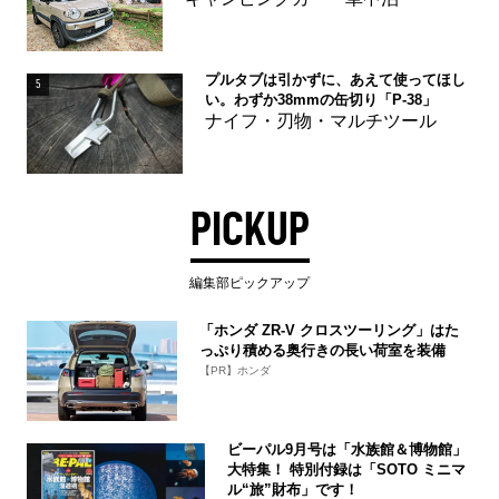
プルタブは引かずに、あえて使ってほし
5
い。わずか38mmの缶切り「P-38」
ナイフ・刃物・マルチツール
PICKUP
編集部ピックアップ
「ホンダ ZR-V クロスツーリング」はた
っぷり積める奥行きの長い荷室を装備
【PR】ホンダ
ビーパル9月号は「水族館＆博物館」
大特集！ 特別付録は「SOTO ミニマ
ル“旅”財布」です！