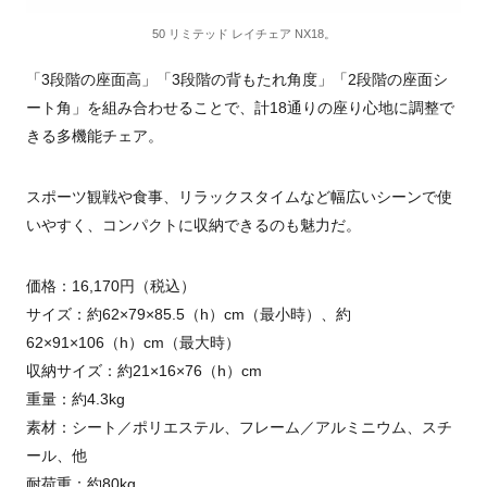
50 リミテッド レイチェア NX18。
「3段階の座面高」「3段階の背もたれ角度」「2段階の座面シ
ート角」を組み合わせることで、計18通りの座り心地に調整で
きる多機能チェア。
スポーツ観戦や食事、リラックスタイムなど幅広いシーンで使
いやすく、コンパクトに収納できるのも魅力だ。
価格：16,170円（税込）
サイズ：約62×79×85.5（h）cm（最小時）、約
62×91×106（h）cm（最大時）
収納サイズ：約21×16×76（h）cm
重量：約4.3kg
素材：シート／ポリエステル、フレーム／アルミニウム、スチ
ール、他
耐荷重：約80kg