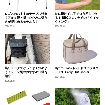
ロゴスのおすすめテーブル特集
首に掛けて片手で抜き差しでき
｜アルミ製・折りたたみ…焚き
る！ BBQ名人のための「クイッ
火が楽しめるモデルも！
クトング」
2026.08.10
2026.08.10
黒リュックでかっこよく決めよ
Hydro Flask (ハイドロフラスク)
う！シーン別のおすすめ10選を
／ 15L Carry Out Cooler
紹介
2026.08.09
2026.08.09