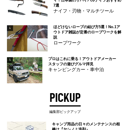
ィ！日本製のサバイバルナイフおすすめ
7選
ナイフ・刃物・マルチツール
ほどけないロープの結び方5選！No.1ア
4
ウトドア雑誌が定番のロープワークを解
説
ロープワーク
プロはこれに乗る！アウトドアメーカー
5
スタッフの遊びグルマ拝見
キャンピングカー・車中泊
PICKUP
編集部ピックアップ
キャンプ用品の日々のメンテナンスの相
棒は『ヤシノミ洗剤』