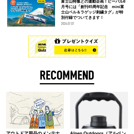
富士山特集との連動企画！ビーパル8
月号には「創刊45周年記念 mini富
士山ベル＆ラゲッジ刺繍タグ」が特
別付録でついてきます！
2026.07.07
RECOMMEND
アウトドア用品のメンテナ
Alpen Outdoors（アルペン