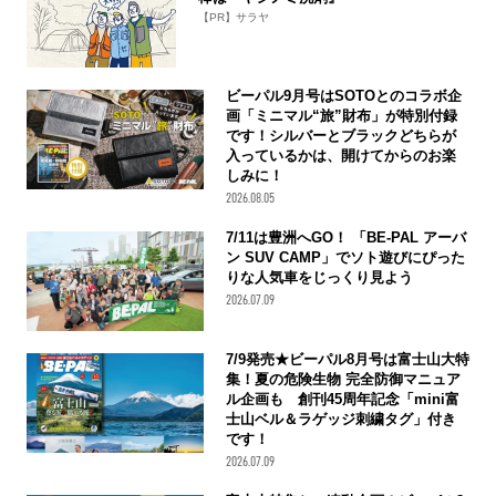
【PR】サラヤ
ビーパル9月号はSOTOとのコラボ企
画「ミニマル“旅”財布」が特別付録
です！シルバーとブラックどちらが
入っているかは、開けてからのお楽
しみに！
2026.08.05
7/11は豊洲へGO！ 「BE-PAL アーバ
ン SUV CAMP」でソト遊びにぴった
りな人気車をじっくり見よう
2026.07.09
7/9発売★ビーパル8月号は富士山大特
集！夏の危険生物 完全防御マニュア
ル企画も 創刊45周年記念「mini富
士山ベル＆ラゲッジ刺繍タグ」付き
です！
2026.07.09