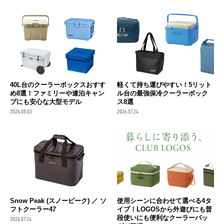
40L台のクーラーボックスおすす
軽くて持ち運びやすい！5リット
め8選！ファミリーや連泊キャン
ル台の最強保冷クーラーボック
プにも安心な大型モデル
ス8選
2026.08.03
2026.07.24
Snow Peak (スノーピーク) ／ ソ
使用シーンに合わせて選べる4タ
フトクーラー47
イプ！LOGOSから外遊びにも普
段使いにも便利なクーラーバッ
2026.07.24