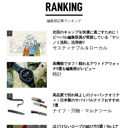
RANKING
編集部記事ランキング
次回のキャンプを快適に過ごすために！
1
ビーパル編集部員が実践している「ヤシ
ノミ洗剤」活用術!!
サスティナブル＆ローカル
高機能でタフ！頼れるアウトドアウォッ
2
チ5選を編集部がレビュー
時計
高品質で切れ味よしのジャパンクオリテ
3
ィ！日本製のサバイバルナイフおすすめ
7選
ナイフ・刃物・マルチツール
ほどけないロープの結び方5選！No.1ア
4