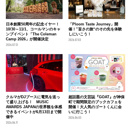
日本創業50周年の記念イヤー！
「Ploom Taste Journey」開
10/30～11/1、コールマンのキャ
催！‟旨さの旅“のその先を体験
ンプイベント「The Coleman
しにいこう！
Camp 2026」が開催決定
2026.07.03
2026.07.13
クルマがDJブースに電気を送っ
超話題の文芸誌『GOAT』が神保
て盛り上げる！ MUSIC
町で期間限定のブックカフェを
AWARDS JAPANの世界観を体感
開催！大人気のゴートくんに会
できるイベントが6月13日まで開
いに行こう！
催中
2026.06.03
2026.06.11