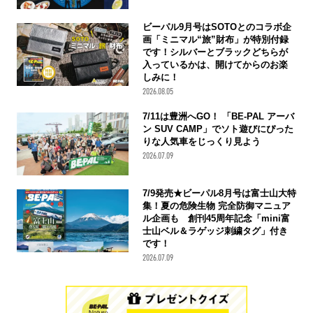
ビーパル9月号はSOTOとのコラボ企
画「ミニマル“旅”財布」が特別付録
です！シルバーとブラックどちらが
入っているかは、開けてからのお楽
しみに！
2026.08.05
7/11は豊洲へGO！ 「BE-PAL アーバ
ン SUV CAMP」でソト遊びにぴった
りな人気車をじっくり見よう
2026.07.09
7/9発売★ビーパル8月号は富士山大特
集！夏の危険生物 完全防御マニュア
ル企画も 創刊45周年記念「mini富
士山ベル＆ラゲッジ刺繍タグ」付き
です！
2026.07.09