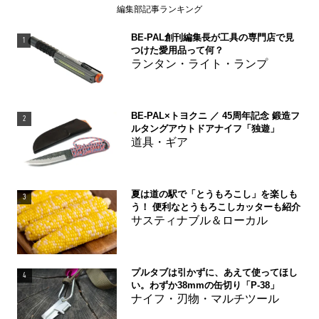
編集部記事ランキング
BE-PAL創刊編集長が工具の専門店で見
1
つけた愛用品って何？
ランタン・ライト・ランプ
BE-PAL×トヨクニ ／ 45周年記念 鍛造フ
2
ルタングアウトドアナイフ「独遊」
道具・ギア
夏は道の駅で「とうもろこし」を楽しも
3
う！ 便利なとうもろこしカッターも紹介
サスティナブル＆ローカル
プルタブは引かずに、あえて使ってほし
4
い。わずか38mmの缶切り「P-38」
ナイフ・刃物・マルチツール