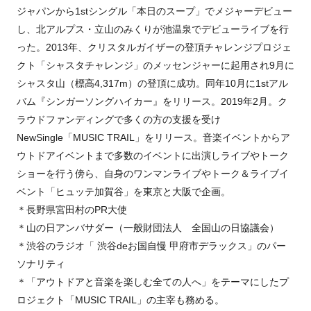
ジャパンから1stシングル「本日のスープ」でメジャーデビュー
し、北アルプス・立山のみくりが池温泉でデビューライブを行
った。2013年、クリスタルガイザーの登頂チャレンジプロジェ
クト「シャスタチャレンジ」のメッセンジャーに起用され9月に
シャスタ山（標高4,317m）の登頂に成功。同年10月に1stアル
バム『シンガーソングハイカー』をリリース。2019年2月。ク
ラウドファンディングで多くの方の支援を受け
NewSingle「MUSIC TRAIL」をリリース。音楽イベントからア
ウトドアイベントまで多数のイベントに出演しライブやトーク
ショーを行う傍ら、自身のワンマンライブやトーク＆ライブイ
ベント「ヒュッテ加賀谷」を東京と大阪で企画。
＊長野県宮田村のPR大使
＊山の日アンバサダー（一般財団法人 全国山の日協議会）
＊渋谷のラジオ「 渋谷deお国自慢 甲府市デラックス」のパー
ソナリティ
＊「アウトドアと音楽を楽しむ全ての人へ」をテーマにしたプ
ロジェクト「MUSIC TRAIL」の主宰も務める。