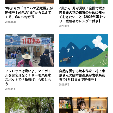
9年ぶりの「ヨコハマ恐竜展」が
7月から8月が見頃！全国で咲き
開催中！恐竜の“食”から見えて
誇る蓮の花の鑑賞のために知っ
くる、命のつながり
ておきたいこと【2026年蓮まつ
り・観蓮会カレンダー付き】
2026.08.01
2026.07.18
フジロックは暑いよ、マイボト
自然を愛する絵本作家・村上康
ルをお忘れなく！サーモス給水
成さんの絵本原画展が岩手県花
スポットで「輪投げ」も楽しも
巻で9月13日まで開催中！
う
2026.07.15
2026.07.18