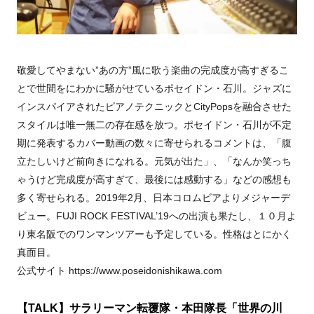
敬愛してやまない”あの方”風に歌う楽曲の完成度が高すぎるこ
とで世間をにわかに騒がせているポセイドン・石川。ジャズに
インスパイアされたピアノテクニックとCityPopsを融合させた
スタイルは唯一無二の存在感を放つ。ポセイドン・石川が不定
期に発表するカバー動画の数々に寄せられるコメントは、「腹
立たしいけど前向きになれる。元気が出た」、「なんか笑っち
ゃうけど完成度が高すぎて、最後には感動する」などの感想も
多く寄せられる。2019年2月、日本コロムビアよりメジャーデ
ビュー。FUJI ROCK FESTIVAL’19への出演も果たし、１０月よ
り東名阪でのワンマンツアーも予定している。性格はとにかく
真面目。
公式サイト https://www.poseidonishikawa.com
【TALK】サラリーマン転覆隊・本田隊長「世界の川