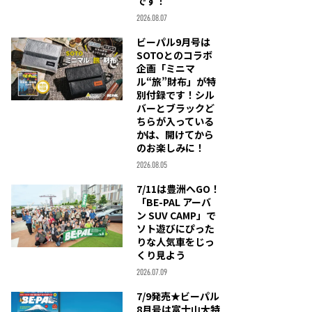
です！
2026.08.07
ビーパル9月号は
SOTOとのコラボ
企画「ミニマ
ル“旅”財布」が特
別付録です！シル
バーとブラックど
ちらが入っている
かは、開けてから
のお楽しみに！
2026.08.05
7/11は豊洲へGO！
「BE-PAL アーバ
ン SUV CAMP」で
ソト遊びにぴった
りな人気車をじっ
くり見よう
2026.07.09
7/9発売★ビーパル
8月号は富士山大特