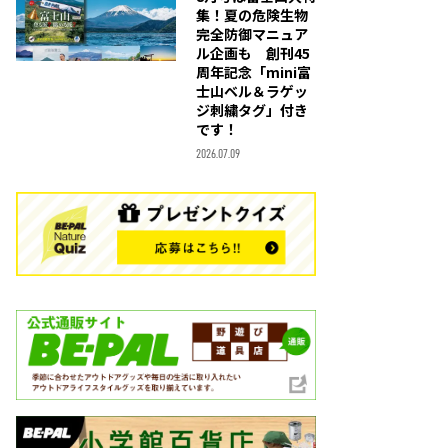
集！夏の危険生物
完全防御マニュア
ル企画も 創刊45
周年記念「mini富
士山ベル＆ラゲッ
ジ刺繍タグ」付き
です！
2026.07.09