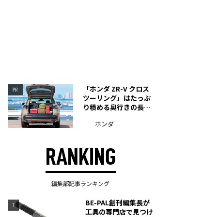
「ホンダ ZR-V クロス
PR
ツーリング」はたっぷ
り積める奥行きの長い
荷室を装備
ホンダ
RANKING
編集部記事ランキング
BE-PAL創刊編集長が
1
工具の専門店で見つけ