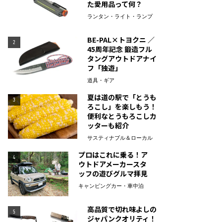
た愛用品って何？
ランタン・ライト・ランプ
BE-PAL×トヨクニ ／
2
45周年記念 鍛造フル
タングアウトドアナイ
フ「独遊」
道具・ギア
夏は道の駅で「とうも
3
ろこし」を楽しもう！
便利なとうもろこしカ
ッターも紹介
サスティナブル＆ローカル
プロはこれに乗る！ア
4
ウトドアメーカースタ
ッフの遊びグルマ拝見
キャンピングカー・車中泊
高品質で切れ味よしの
5
ジャパンクオリティ！