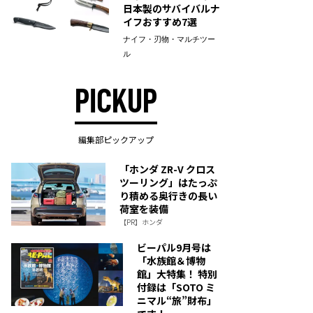
日本製のサバイバルナ
イフおすすめ7選
ナイフ・刃物・マルチツー
ル
PICKUP
編集部ピックアップ
「ホンダ ZR-V クロス
ツーリング」はたっぷ
り積める奥行きの長い
荷室を装備
【PR】ホンダ
ビーパル9月号は
「水族館＆博物
館」大特集！ 特別
付録は「SOTO ミ
ニマル“旅”財布」