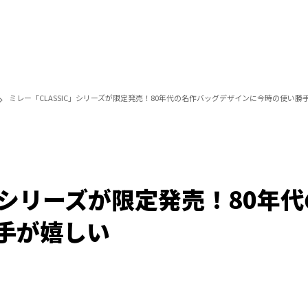
ミレー「CLASSIC」シリーズが限定発売！80年代の名作バッグデザインに今時の使い勝
C」シリーズが限定発売！80年
手が嬉しい
Loaded
:
100.00%
/