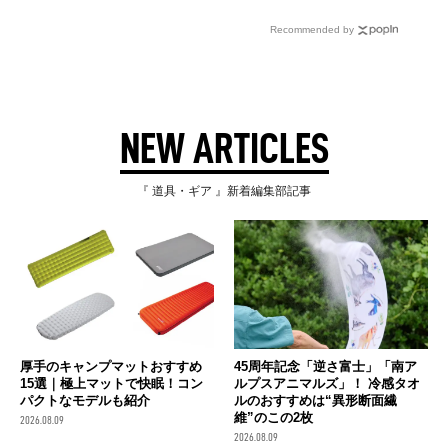
Recommended by
NEW ARTICLES
『 道具・ギア 』新着編集部記事
厚手のキャンプマットおすすめ
45周年記念「逆さ富士」「南ア
15選｜極上マットで快眠！コン
ルプスアニマルズ」！ 冷感タオ
パクトなモデルも紹介
ルのおすすめは“異形断面繊
維”のこの2枚
2026.08.09
2026.08.09