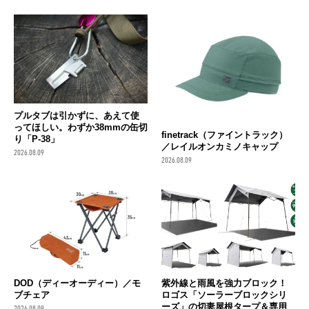
プルタブは引かずに、あえて使
ってほしい。わずか38mmの缶切
finetrack（ファイントラック）
り「P-38」
／レイルオンカミノキャップ
2026.08.09
2026.08.09
DOD（ディーオーディー）／モ
紫外線と雨風を強力ブロック！
ブチェア
ロゴス「ソーラーブロックシリ
ーズ」の切妻屋根タープ＆専用
2026.08.09