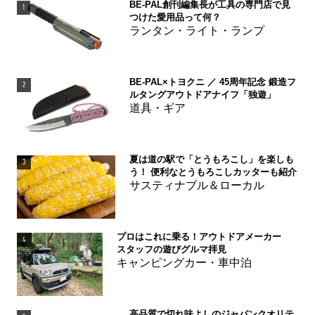
BE-PAL創刊編集長が工具の専門店で見
1
つけた愛用品って何？
ランタン・ライト・ランプ
BE-PAL×トヨクニ ／ 45周年記念 鍛造フ
2
ルタングアウトドアナイフ「独遊」
道具・ギア
夏は道の駅で「とうもろこし」を楽しも
3
う！ 便利なとうもろこしカッターも紹介
サスティナブル＆ローカル
プロはこれに乗る！アウトドアメーカー
4
スタッフの遊びグルマ拝見
キャンピングカー・車中泊
高品質で切れ味よしのジャパンクオリテ