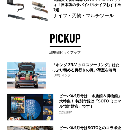
5
ィ！日本製のサバイバルナイフおすすめ
7選
ナイフ・刃物・マルチツール
PICKUP
編集部ピックアップ
「ホンダ ZR-V クロスツーリング」はた
っぷり積める奥行きの長い荷室を装備
【PR】ホンダ
ビーパル9月号は「水族館＆博物館」
大特集！ 特別付録は「SOTO ミニマ
ル“旅”財布」です！
2026.08.07
ビーパル9月号はSOTOとのコラボ企