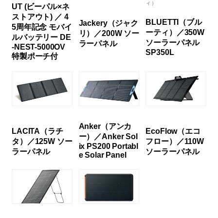
ィ）
UT (ビーパル×ネ
ストアウト) ／ 4
BLUETTI（ブル
Jackery（ジャク
5周年記念 モバイ
ーティ）／350W
リ）／200W ソー
ルバッテリー DE
ソーラーパネル
ラーパネル
-NEST-5000OV
SP350L
特製ポーチ付
Anker（アンカ
LACITA（ラチ
EcoFlow（エコ
ー）／Anker Sol
タ）／125W ソー
フロー）／110W
ix PS200 Portabl
ラーパネル
ソーラーパネル
e Solar Panel