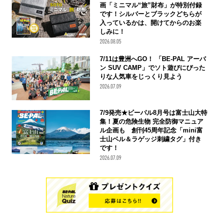
画「ミニマル“旅”財布」が特別付録
です！シルバーとブラックどちらが
入っているかは、開けてからのお楽
しみに！
2026.08.05
7/11は豊洲へGO！ 「BE-PAL アーバ
ン SUV CAMP」でソト遊びにぴった
りな人気車をじっくり見よう
2026.07.09
7/9発売★ビーパル8月号は富士山大特
集！夏の危険生物 完全防御マニュア
ル企画も 創刊45周年記念「mini富
士山ベル＆ラゲッジ刺繍タグ」付き
です！
2026.07.09