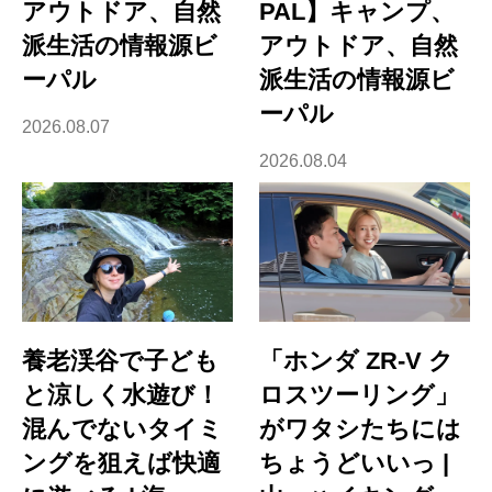
アウトドア、自然
PAL】キャンプ、
派生活の情報源ビ
アウトドア、自然
ーパル
派生活の情報源ビ
ーパル
2026.08.07
2026.08.04
養老渓谷で子ども
「ホンダ ZR-V ク
と涼しく水遊び！
ロスツーリング」
混んでないタイミ
がワタシたちには
ングを狙えば快適
ちょうどいいっ |