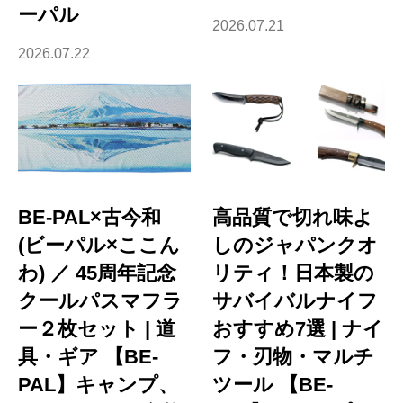
ーパル
2026.07.21
2026.07.22
BE-PAL×古今和
高品質で切れ味よ
(ビーパル×ここん
しのジャパンクオ
わ) ／ 45周年記念
リティ！日本製の
クールパスマフラ
サバイバルナイフ
ー２枚セット | 道
おすすめ7選 | ナイ
具・ギア 【BE-
フ・刃物・マルチ
PAL】キャンプ、
ツール 【BE-