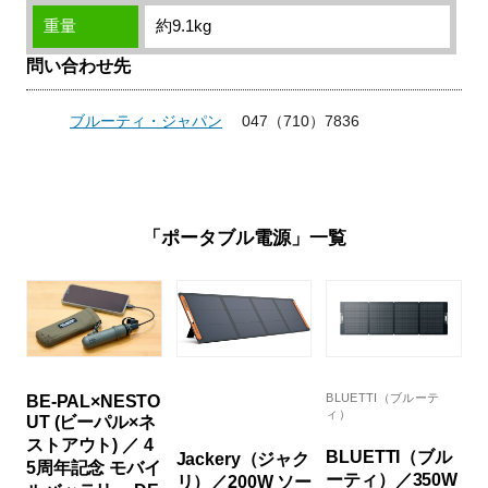
重量
約9.1kg
問い合わせ先
ブルーティ・ジャパン
047（710）7836
「ポータブル電源」一覧
BLUETTI（ブルーテ
BE-PAL×NESTO
ィ）
UT (ビーパル×ネ
ストアウト) ／ 4
BLUETTI（ブル
Jackery（ジャク
5周年記念 モバイ
ーティ）／350W
リ）／200W ソー