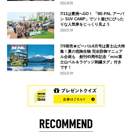
2026.08.05
7/11は豊洲へGO！ 「BE-PAL アーバ
ン SUV CAMP」でソト遊びにぴった
りな人気車をじっくり見よう
2026.07.09
7/9発売★ビーパル8月号は富士山大特
集！夏の危険生物 完全防御マニュア
ル企画も 創刊45周年記念「mini富
士山ベル＆ラゲッジ刺繍タグ」付き
です！
2026.07.09
RECOMMEND