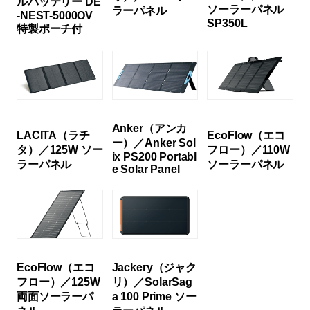
ルバッテリー DE
ソーラーパネル
ラーパネル
-NEST-5000OV
SP350L
特製ポーチ付
Anker（アンカ
LACITA（ラチ
EcoFlow（エコ
ー）／Anker Sol
タ）／125W ソー
フロー）／110W
ix PS200 Portabl
ラーパネル
ソーラーパネル
e Solar Panel
EcoFlow（エコ
Jackery（ジャク
フロー）／125W
リ）／SolarSag
両面ソーラーパ
a 100 Prime ソー