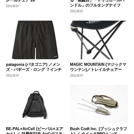
レールチェア 26
る「黒鎚目」「トリコロールハ
ンドル」のフルタングナイフ
2026.08.07
2026.08.07
patagonia (パタゴニア) ／メン
MAGIC MOUNTAIN (マジックマ
ズ・バギーズ・ロング ７インチ
ウンテン)／トレイルチェアー
2026.08.07
2026.08.07
BE-PAL×AirCell (ビーパル×エア
Bush Craft Inc. (ブッシュクラフ
セル) ／ 45周年記念 AirCellスモ
ト) ／ クイックBBQトング