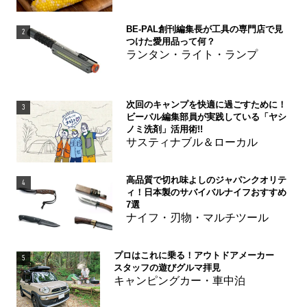
BE-PAL創刊編集長が工具の専門店で見
2
つけた愛用品って何？
ランタン・ライト・ランプ
次回のキャンプを快適に過ごすために！
3
ビーパル編集部員が実践している「ヤシ
ノミ洗剤」活用術!!
サスティナブル＆ローカル
高品質で切れ味よしのジャパンクオリテ
4
ィ！日本製のサバイバルナイフおすすめ
7選
ナイフ・刃物・マルチツール
プロはこれに乗る！アウトドアメーカー
5
スタッフの遊びグルマ拝見
キャンピングカー・車中泊