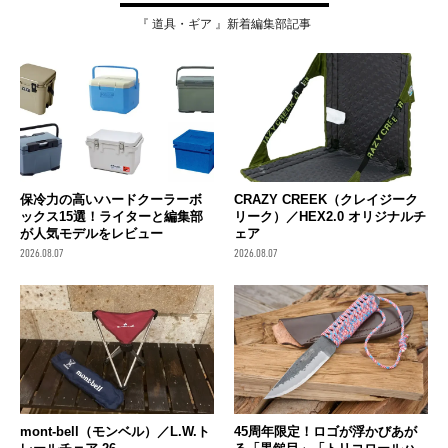
『 道具・ギア 』新着編集部記事
保冷力の高いハードクーラーボ
CRAZY CREEK（クレイジーク
ックス15選！ライターと編集部
リーク）／HEX2.0 オリジナルチ
が人気モデルをレビュー
ェア
2026.08.07
2026.08.07
mont-bell（モンベル）／L.W.ト
45周年限定！ロゴが浮かびあが