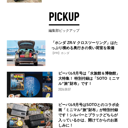
PICKUP
編集部ピックアップ
「ホンダ ZR-V クロスツーリング」はた
っぷり積める奥行きの長い荷室を装備
【PR】ホンダ
ビーパル9月号は「水族館＆博物館」
大特集！ 特別付録は「SOTO ミニマ
ル“旅”財布」です！
2026.08.07
ビーパル9月号はSOTOとのコラボ企
画「ミニマル“旅”財布」が特別付録
です！シルバーとブラックどちらが
入っているかは、開けてからのお楽
しみに！