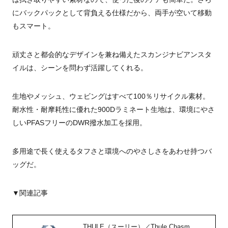
にバックパックとして背負える仕様だから、両手が空いて移動
もスマート。
頑丈さと都会的なデザインを兼ね備えたスカンジナビアンスタ
イルは、シーンを問わず活躍してくれる。
生地やメッシュ、ウェビングはすべて100％リサイクル素材。
耐水性・耐摩耗性に優れた900Dラミネート生地は、環境にやさ
しいPFASフリーのDWR撥水加工を採用。
多用途で長く使えるタフさと環境へのやさしさをあわせ持つバ
ッグだ。
▼関連記事
THULE（スーリー）／Thule Chasm