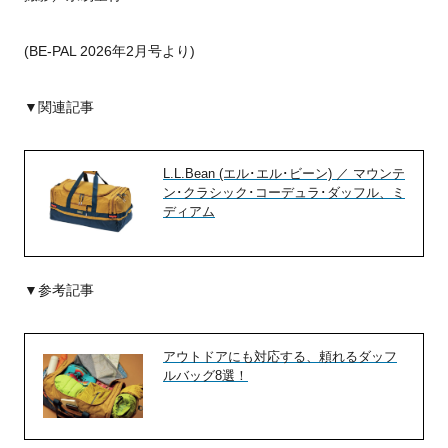
(BE-PAL 2026年2月号より)
▼関連記事
L.L.Bean (エル･エル･ビーン) ／ マウンテ
ン･クラシック･コーデュラ･ダッフル、ミ
ディアム
▼参考記事
アウトドアにも対応する、頼れるダッフ
ルバッグ8選！