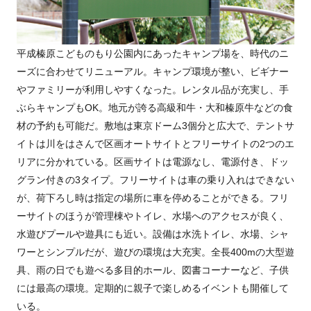
平成榛原こどものもり公園内にあったキャンプ場を、時代のニ
ーズに合わせてリニューアル。キャンプ環境が整い、ビギナー
やファミリーが利用しやすくなった。レンタル品が充実し、手
ぶらキャンプもOK。地元が誇る高級和牛・大和榛原牛などの食
材の予約も可能だ。敷地は東京ドーム3個分と広大で、テントサ
イトは川をはさんで区画オートサイトとフリーサイトの2つのエ
リアに分かれている。区画サイトは電源なし、電源付き、ドッ
グラン付きの3タイプ。フリーサイトは車の乗り入れはできない
が、荷下ろし時は指定の場所に車を停めることができる。フリ
ーサイトのほうが管理棟やトイレ、水場へのアクセスが良く、
水遊びプールや遊具にも近い。設備は水洗トイレ、水場、シャ
ワーとシンプルだが、遊びの環境は大充実。全長400mの大型遊
具、雨の日でも遊べる多目的ホール、図書コーナーなど、子供
には最高の環境。定期的に親子で楽しめるイベントも開催して
いる。