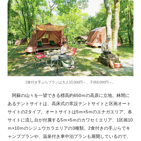
2食付き手ぶらプランは大人10,000円～、子供8,000円～。
阿蘇の山々を一望できる標高約650ｍの高原に立地。林間に
あるテントサイトは、高床式の常設テントサイトと区画オート
サイトの2タイプ。オートサイトは5ｍ×5ｍのエナガエリア、各
サイトに流し台が付属する5ｍ×5ｍのカワセミエリア、1区画10
ｍ×10ｍのシジュウカラエリアの3種類。2食付きの手ぶらでキ
ャンププランや、温泉付き車中泊プランも展開しているので、