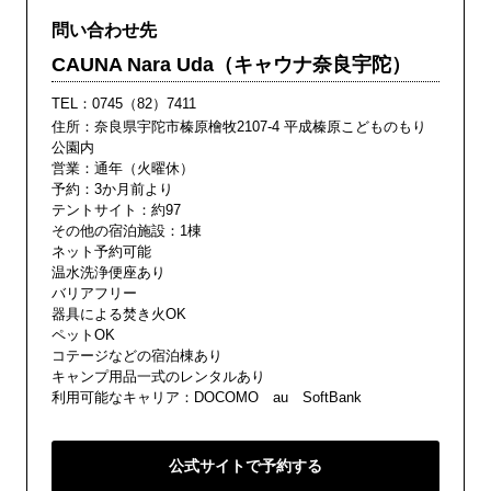
問い合わせ先
CAUNA Nara Uda（キャウナ奈良宇陀）
TEL：
0745（82）7411
住所：奈良県宇陀市榛原檜牧2107-4 平成榛原こどものもり
公園内
営業：通年（火曜休）
予約：3か月前より
テントサイト：約97
その他の宿泊施設：1棟
ネット予約可能
温水洗浄便座あり
バリアフリー
器具による焚き火OK
ペットOK
コテージなどの宿泊棟あり
キャンプ用品一式のレンタルあり
利用可能なキャリア：DOCOMO au SoftBank
公式サイトで予約する