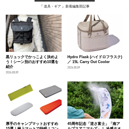
『 道具・ギア 』新着編集部記事
黒リュックでかっこよく決めよ
Hydro Flask (ハイドロフラスク)
う！シーン別のおすすめ10選を
／ 15L Carry Out Cooler
紹介
2026.08.09
2026.08.09
厚手のキャンプマットおすすめ
45周年記念「逆さ富士」「南ア
15選｜極上マットで快眠！コン
ルプスアニマルズ」！ 冷感タオ