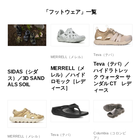
「フットウェア」一覧
Teva（テバ）
MERRELL（メレル）
Teva（テバ）／
MERRELL（メ
ハイドラトレッ
SIDAS（シダ
レル）／ハイド
ク ウォーター サ
ス）／3D SAND
ロモック［レデ
ンダル CT レデ
ALS SOIL
ィース］
ィース
Columbia（コロンビ
Teva（テバ）
MERRELL（メレル）
ア）