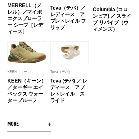
MERRELL（メ
Teva（テバ）／
Columbia (コロ
レル）／マイポ
レディース ア
ンビア) ／ スライ
エクスプローラ
プレトレイル フ
ブ リバイブ（ウ
ー シーブ［レデ
リップ
ィメンズ）
ィース］
KEEN（キーン）
Teva（テバ）
KEEN（キーン）
Teva (テバ) ／ レ
／ターギー エイ
ディース アプ
ペックス ウォー
レトレイル ス
タープルーフ
ライド
MORE