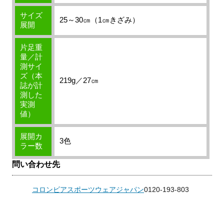
サイズ
25～30㎝（1㎝きざみ）
展開
片足重
量／計
測サイ
ズ（本
219g／27㎝
誌が計
測した
実測
値）
展開カ
3色
ラー数
問い合わせ先
コロンビアスポーツウェアジャパン
0120-193-803