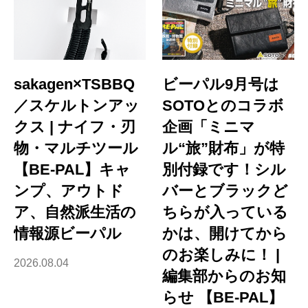
sakagen×TSBBQ
ビーパル9月号は
／スケルトンアッ
SOTOとのコラボ
クス | ナイフ・刃
企画「ミニマ
物・マルチツール
ル“旅”財布」が特
【BE-PAL】キャ
別付録です！シル
ンプ、アウトド
バーとブラックど
ア、自然派生活の
ちらが入っている
情報源ビーパル
かは、開けてから
のお楽しみに！ |
2026.08.04
編集部からのお知
らせ 【BE-PAL】