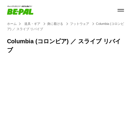
ホーム
道具・ギア
身に着ける
フットウェア
Columbia (コロンビ
ア) ／ スライブ リバイブ
Columbia (コロンビア) ／ スライブ リバイ
ブ
Loaded
:
100.00%
/
Unmute