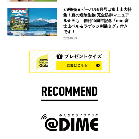
7/9発売★ビーパル8月号は富士山大特
集！夏の危険生物 完全防御マニュア
ル企画も 創刊45周年記念「mini富
士山ベル＆ラゲッジ刺繍タグ」付き
です！
2026.07.09
RECOMMEND