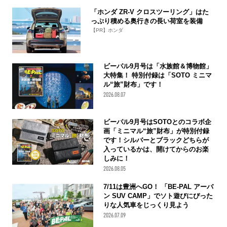
「ホンダ ZR-V クロスツーリング」はた
っぷり積める奥行きの長い荷室を装備
【PR】ホンダ
ビーパル9月号は「水族館＆博物館」
大特集！ 特別付録は「SOTO ミニマ
ル“旅”財布」です！
2026.08.07
ビーパル9月号はSOTOとのコラボ企
画「ミニマル“旅”財布」が特別付録
です！シルバーとブラックどちらが
入っているかは、開けてからのお楽
しみに！
2026.08.05
7/11は豊洲へGO！ 「BE-PAL アーバ
ン SUV CAMP」でソト遊びにぴった
りな人気車をじっくり見よう
2026.07.09