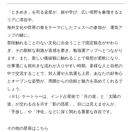
「ときめき」を司る金星が、旅や学び、広い視野を象徴するエ
リアに滞在中。
海外文化や世界の食をテーマにしたフェスへの参加が、運気ア
ップの鍵に。
普段触れることのない文化に出会うことで固定観念がやわら
ぎ、その新鮮な刺激が直感を磨き、勉強運アップへとつながり
ます。また、新しい価値観に触れることで発想が柔軟になり、
仕事運にも前向きな流れが入りやすい時期。多様な人と自然の
中で交流することで、対人運や人気運も上昇。あなたの好奇心
とオープンな姿勢が、周囲からの信頼と魅力を高めてくれるで
しょう。
（※1）ケートゥーは、インド占星術で「月の道」と「太陽の
道」が交わる点を示す「影の惑星」。目には見えませんが、
「手放し」や「浄化」などに深く関わる重要な存在です。
その他の星座はこちら