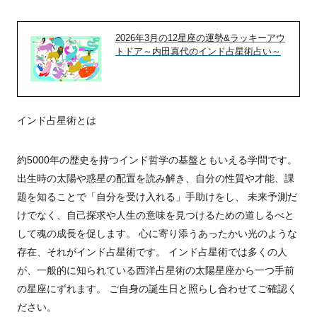
2026年3月の12星座の運勢&ラッキーアウ
トドア～内田真代のインド占星術占い～
インド占星術とは
約5000年の歴史を持つインド哲学の基盤ともいえる学問です。
出生時の太陽や惑星の配置を読み解き、自分の性質や才能、課
題を知ることで「自分を受け入れる」手助けをし、 未来予測だ
けでなく、自己探求や人生の意味を見つけるための道しるべと
して魂の成長を促します。 心に寄り添うあったかい光のような
存在、それがインド占星術です。 インド占星術では多くの人
が、一般的に知られている西洋占星術の太陽星座から一つ手前
の星座にずれます。 ご自身の誕生日と照らし合わせてご確認く
ださい。