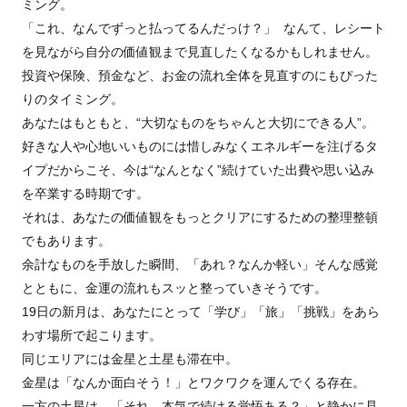
ミング。
「これ、なんでずっと払ってるんだっけ？」 なんて、レシート
を見ながら自分の価値観まで見直したくなるかもしれません。
投資や保険、預金など、お金の流れ全体を見直すのにもぴった
りのタイミング。
あなたはもともと、“大切なものをちゃんと大切にできる人”。
好きな人や心地いいものには惜しみなくエネルギーを注げるタ
イプだからこそ、今は“なんとなく”続けていた出費や思い込み
を卒業する時期です。
それは、あなたの価値観をもっとクリアにするための整理整頓
でもあります。
余計なものを手放した瞬間、「あれ？なんか軽い」そんな感覚
とともに、金運の流れもスッと整っていきそうです。
19日の新月は、あなたにとって「学び」「旅」「挑戦」をあら
わす場所で起こります。
同じエリアには金星と土星も滞在中。
金星は「なんか面白そう！」とワクワクを運んでくる存在。
一方の土星は、「それ、本気で続ける覚悟ある？」と静かに見