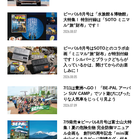
ビーパル9月号は「水族館＆博物館」
大特集！ 特別付録は「SOTO ミニマ
ル“旅”財布」です！
2026.08.07
ビーパル9月号はSOTOとのコラボ企
画「ミニマル“旅”財布」が特別付録
です！シルバーとブラックどちらが
入っているかは、開けてからのお楽
しみに！
2026.08.05
7/11は豊洲へGO！ 「BE-PAL アーバ
ン SUV CAMP」でソト遊びにぴった
りな人気車をじっくり見よう
2026.07.09
7/9発売★ビーパル8月号は富士山大特
集！夏の危険生物 完全防御マニュア
ル企画も 創刊45周年記念「mini富
士山ベル＆ラゲッジ刺繍タグ」付き