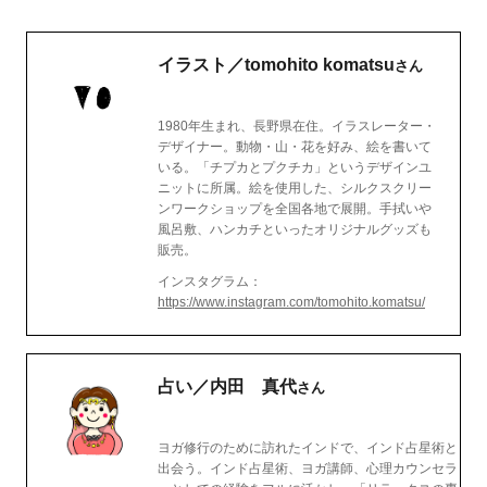
イラスト／tomohito komatsu
さん
1980年生まれ、長野県在住。イラスレーター・
デザイナー。動物・山・花を好み、絵を書いて
いる。「チプカとプクチカ」というデザインユ
ニットに所属。絵を使用した、シルクスクリー
ンワークショップを全国各地で展開。手拭いや
風呂敷、ハンカチといったオリジナルグッズも
販売。
インスタグラム：
https://www.instagram.com/tomohito.komatsu/
占い／内田 真代
さん
ヨガ修行のために訪れたインドで、インド占星術と
出会う。インド占星術、ヨガ講師、心理カウンセラ