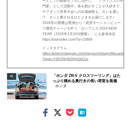
ーとしての経験をフルに活かし、「リラックスの専
門家」として活動中。体を動かすことが大好きで、
チアダンス世界大会への出場経験も。占いを通じ
て、ホッと癒されるひとときをお届けします♪
2026年の開運は豊洲から！絶景オーシャンビュー
で運気チャージも叶う「占いフェス 2026 NEW
YEAR（2026年1月24日開催）」にも参加決定
https://uranaifes.com/?p=15869
インスタグラム：
https://www.instagram.com/mayouchida/profilecard/
?igsh=Y3R2NHN2NjA2bGJv
「ホンダ ZR-V クロスツーリング」はた
PR
っぷり積める奥行きの長い荷室を装備
ホンダ