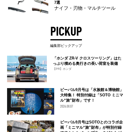
7選
ナイフ・刃物・マルチツール
PICKUP
編集部ピックアップ
「ホンダ ZR-V クロスツーリング」はた
っぷり積める奥行きの長い荷室を装備
【PR】ホンダ
ビーパル9月号は「水族館＆博物館」
大特集！ 特別付録は「SOTO ミニマ
ル“旅”財布」です！
2026.08.07
ビーパル9月号はSOTOとのコラボ企
画「ミニマル“旅”財布」が特別付録