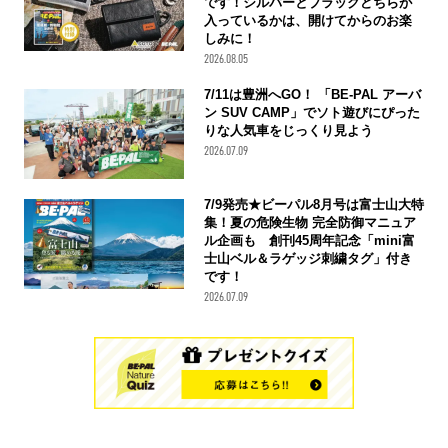
です！シルバーとブラックどちらが
入っているかは、開けてからのお楽
しみに！
2026.08.05
7/11は豊洲へGO！ 「BE-PAL アーバ
ン SUV CAMP」でソト遊びにぴった
りな人気車をじっくり見よう
2026.07.09
7/9発売★ビーパル8月号は富士山大特
集！夏の危険生物 完全防御マニュア
ル企画も 創刊45周年記念「mini富
士山ベル＆ラゲッジ刺繍タグ」付き
です！
2026.07.09