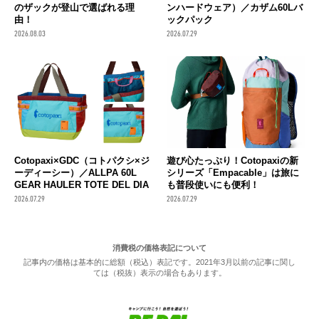
のザックが登山で選ばれる理
ンハードウェア）／カザム60Lバ
由！
ックパック
2026.08.03
2026.07.29
Cotopaxi×GDC（コトパクシ×ジ
遊び心たっぷり！Cotopaxiの新
ーディーシー）／ALLPA 60L
シリーズ「Empacable」は旅に
GEAR HAULER TOTE DEL DIA
も普段使いにも便利！
2026.07.29
2026.07.29
消費税の価格表記について
記事内の価格は基本的に総額（税込）表記です。2021年3月以前の記事に関し
ては（税抜）表示の場合もあります。