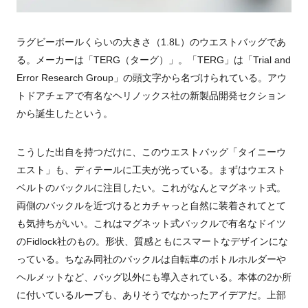
ラグビーボールくらいの大きさ（1.8L）のウエストバッグであ
る。メーカーは「TERG（ターグ）」。「TERG」は「Trial and
Error Research Group」の頭文字から名づけられている。アウ
トドアチェアで有名なヘリノックス社の新製品開発セクション
から誕生したという。
こうした出自を持つだけに、このウエストバッグ「タイニーウ
エスト」も、ディテールに工夫が光っている。まずはウエスト
ベルトのバックルに注目したい。これがなんとマグネット式。
両側のバックルを近づけるとカチャっと自然に装着されてとて
も気持ちがいい。これはマグネット式バックルで有名なドイツ
のFidlock社のもの。形状、質感ともにスマートなデザインにな
っている。ちなみ同社のバックルは自転車のボトルホルダーや
ヘルメットなど、バッグ以外にも導入されている。本体の2か所
に付いているループも、ありそうでなかったアイデアだ。上部