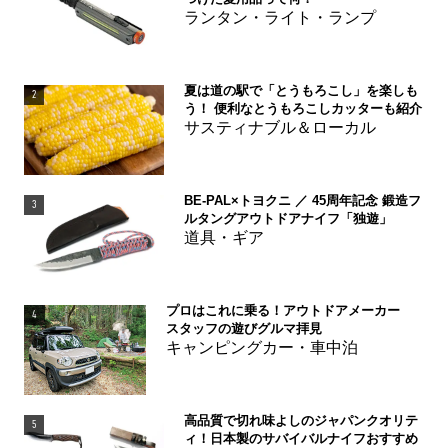
ランタン・ライト・ランプ
夏は道の駅で「とうもろこし」を楽しも
2
う！ 便利なとうもろこしカッターも紹介
サスティナブル＆ローカル
BE-PAL×トヨクニ ／ 45周年記念 鍛造フ
3
ルタングアウトドアナイフ「独遊」
道具・ギア
プロはこれに乗る！アウトドアメーカー
4
スタッフの遊びグルマ拝見
キャンピングカー・車中泊
高品質で切れ味よしのジャパンクオリテ
5
ィ！日本製のサバイバルナイフおすすめ