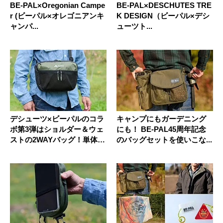
BE-PAL×Oregonian Campe
BE-PAL×DESCHUTES TRE
r (ビーパル×オレゴニアンキ
K DESIGN（ビーパル×デシ
ャンパ...
ューツト...
デシューツ×ビーパルのコラ
キャンプにもガーデニング
ボ第3弾はショルダー＆ウェ
にも！ BE-PAL45周年記念
ストの2WAYバッグ！単体
のバッグセットを使いこな...
で...