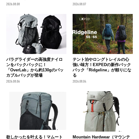
2026.08.08
2026.08.07
パラグライダーの高強度ナイロ
テント泊やロングトレイルの心
ンをバックパックに！
強い味方！EXPEDの新作バック
「OverLab」から約130gのパッ
パック「Ridgeline」が頼りにな
カブルバッグが登場
る
2026.08.06
2026.08.04
欲しかったを叶える！マムート
Mountain Hardwear（マウンテ