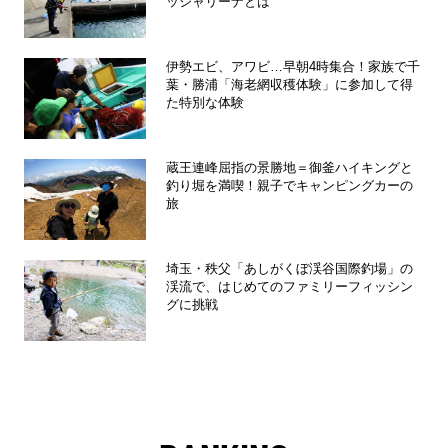
ッシャリーナとは
伊勢エビ、アワビ…早朝4時集合！家族で千
葉・勝浦「海老網収穫体験」に参加して得
た特別な体験
蔵王連峰屈指の景勝地＝御釜ハイキングと
釣り堀を満喫！親子でキャンピングカーの
旅
埼玉・秩父「あしがくぼ渓谷国際釣場」の
渓流で、はじめてのファミリーフィッシン
グに挑戦