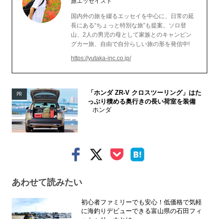
旅エッセイスト
国内外の旅を綴るエッセイを中心に、日常の延
長にある“ちょっと特別な旅”も提案。ソロ登
山、2人の男児の母として家族とのキャンピン
グカー旅、自由で自分らしい旅の形を発信中!
https://yutaka-inc.co.jp/
「ホンダ ZR-V クロスツーリング」はた
PR
っぷり積める奥行きの長い荷室を装備
ホンダ
あわせて読みたい
初心者ファミリーでも安心！低価格で気軽
に海釣りデビューできる富山県の石田フィ