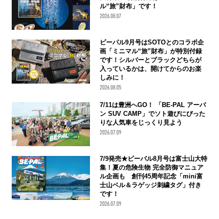
ル“旅”財布」です！
2026.08.07
ビーパル9月号はSOTOとのコラボ企
画「ミニマル“旅”財布」が特別付録
です！シルバーとブラックどちらが
入っているかは、開けてからのお楽
しみに！
2026.08.05
7/11は豊洲へGO！ 「BE-PAL アーバ
ン SUV CAMP」でソト遊びにぴった
りな人気車をじっくり見よう
2026.07.09
7/9発売★ビーパル8月号は富士山大特
集！夏の危険生物 完全防御マニュア
ル企画も 創刊45周年記念「mini富
士山ベル＆ラゲッジ刺繍タグ」付き
です！
2026.07.09