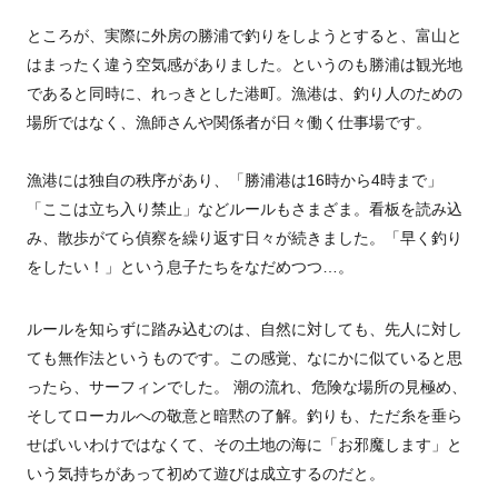
ところが、実際に外房の勝浦で釣りをしようとすると、富山と
はまったく違う空気感がありました。というのも勝浦は観光地
であると同時に、れっきとした港町。漁港は、釣り人のための
場所ではなく、漁師さんや関係者が日々働く仕事場です。
漁港には独自の秩序があり、「勝浦港は16時から4時まで」
「ここは立ち入り禁止」などルールもさまざま。看板を読み込
み、散歩がてら偵察を繰り返す日々が続きました。「早く釣り
をしたい！」という息子たちをなだめつつ…。
ルールを知らずに踏み込むのは、自然に対しても、先人に対し
ても無作法というものです。この感覚、なにかに似ていると思
ったら、サーフィンでした。 潮の流れ、危険な場所の見極め、
そしてローカルへの敬意と暗黙の了解。釣りも、ただ糸を垂ら
せばいいわけではなくて、その土地の海に「お邪魔します」と
いう気持ちがあって初めて遊びは成立するのだと。