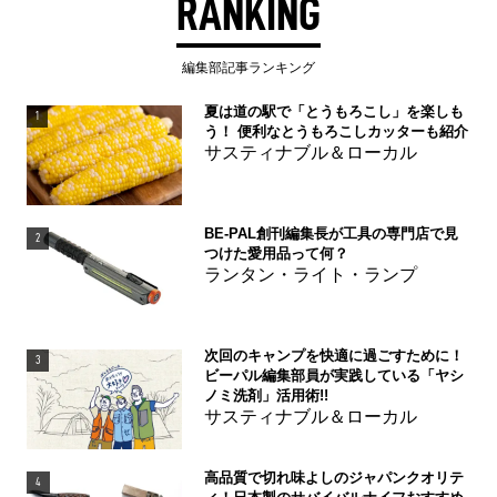
RANKING
編集部記事ランキング
夏は道の駅で「とうもろこし」を楽しも
1
う！ 便利なとうもろこしカッターも紹介
サスティナブル＆ローカル
BE-PAL創刊編集長が工具の専門店で見
2
つけた愛用品って何？
ランタン・ライト・ランプ
次回のキャンプを快適に過ごすために！
3
ビーパル編集部員が実践している「ヤシ
ノミ洗剤」活用術!!
サスティナブル＆ローカル
高品質で切れ味よしのジャパンクオリテ
4