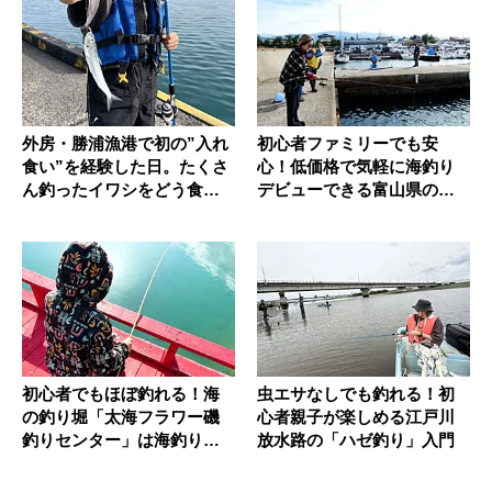
外房・勝浦漁港で初の”入れ
初心者ファミリーでも安
食い”を経験した日。たくさ
心！低価格で気軽に海釣り
ん釣ったイワシをどう食べ
デビューできる富山県の石
る？
田フィッシ...
初心者でもほぼ釣れる！海
虫エサなしでも釣れる！初
の釣り堀「太海フラワー磯
心者親子が楽しめる江戸川
釣りセンター」は海釣りデ
放水路の「ハゼ釣り」入門
ビューに...