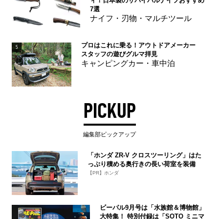
ィ！日本製のサバイバルナイフおすすめ
7選
ナイフ・刃物・マルチツール
プロはこれに乗る！アウトドアメーカー
5
スタッフの遊びグルマ拝見
キャンピングカー・車中泊
PICKUP
編集部ピックアップ
「ホンダ ZR-V クロスツーリング」はた
っぷり積める奥行きの長い荷室を装備
【PR】ホンダ
ビーパル9月号は「水族館＆博物館」
大特集！ 特別付録は「SOTO ミニマ