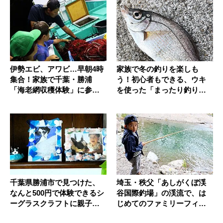
伊勢エビ、アワビ…早朝4時
家族で冬の釣りを楽しも
集合！家族で千葉・勝浦
う！初心者もできる、ウキ
「海老網収穫体験」に参加
を使った「まったり釣り」
して得た...
のススメ
千葉県勝浦市で見つけた、
埼玉・秩父「あしがくぼ渓
なんと500円で体験できるシ
谷国際釣場」の渓流で、は
ーグラスクラフトに親子で
じめてのファミリーフィッ
没頭...
シングに...