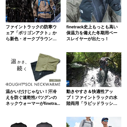
ファイントラックの防寒ウ
finetrack史上もっとも高い
ェア「ポリゴンアクト」か
保温力を備えた冬期用ベー
ら新色・オークブラウンが
スレイヤーが出たっ！
出た！
温かいだけじゃない！汗冷
動きやすさ＆快適性アッ
えを防ぐ速乾性バツグンの
プ！ファイントラックの水
ネックウォーマーがfinetra...
陸両用「ラピッドラッシ
ュ」がリニュ...