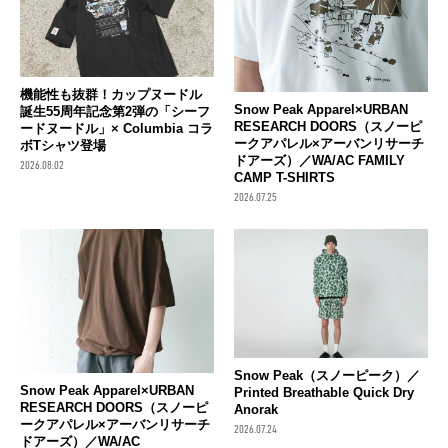
機能性も抜群！カップヌードル
Snow Peak Apparel×URBAN
誕生55周年記念第2弾の「シーフ
RESEARCH DOORS（スノーピ
ードヌードル」× Columbia コラ
ークアパレル×アーバンリサーチ
ボTシャツ登場
ドアーズ）／WA/AC FAMILY
2026.08.02
CAMP T-SHIRTS
2026.07.25
Snow Peak（スノーピーク）／
Snow Peak Apparel×URBAN
Printed Breathable Quick Dry
RESEARCH DOORS（スノーピ
Anorak
ークアパレル×アーバンリサーチ
2026.07.24
ドアーズ）／WA/AC