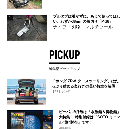
プルタブは引かずに、あえて使ってほし
5
い。わずか38mmの缶切り「P-38」
ナイフ・刃物・マルチツール
PICKUP
編集部ピックアップ
「ホンダ ZR-V クロスツーリング」はた
っぷり積める奥行きの長い荷室を装備
【PR】ホンダ
ビーパル9月号は「水族館＆博物館」
大特集！ 特別付録は「SOTO ミニマ
ル“旅”財布」です！
2026.08.07