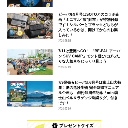
ビーパル9月号はSOTOとのコラボ企
画「ミニマル“旅”財布」が特別付録
です！シルバーとブラックどちらが
入っているかは、開けてからのお楽
しみに！
2026.08.05
7/11は豊洲へGO！ 「BE-PAL アーバ
ン SUV CAMP」でソト遊びにぴった
りな人気車をじっくり見よう
2026.07.09
7/9発売★ビーパル8月号は富士山大特
集！夏の危険生物 完全防御マニュア
ル企画も 創刊45周年記念「mini富
士山ベル＆ラゲッジ刺繍タグ」付き
です！
2026.07.09