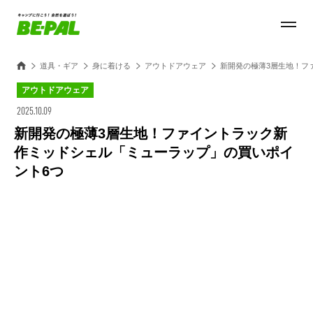
道具・ギア
身に着ける
アウトドアウェア
新開発の極薄3層生地！フ
アウトドアウェア
2025.10.09
新開発の極薄3層生地！ファイントラック新
作ミッドシェル「ミューラップ」の買いポイ
ント6つ
Loaded
:
100.00%
/
Unmute