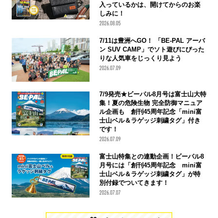
入っているかは、開けてからのお楽
しみに！
2026.08.05
7/11は豊洲へGO！ 「BE-PAL アーバ
ン SUV CAMP」でソト遊びにぴった
りな人気車をじっくり見よう
2026.07.09
7/9発売★ビーパル8月号は富士山大特
集！夏の危険生物 完全防御マニュア
ル企画も 創刊45周年記念「mini富
士山ベル＆ラゲッジ刺繍タグ」付き
です！
2026.07.09
富士山特集との連動企画！ビーパル8
月号には「創刊45周年記念 mini富
士山ベル＆ラゲッジ刺繍タグ」が特
別付録でついてきます！
2026.07.07