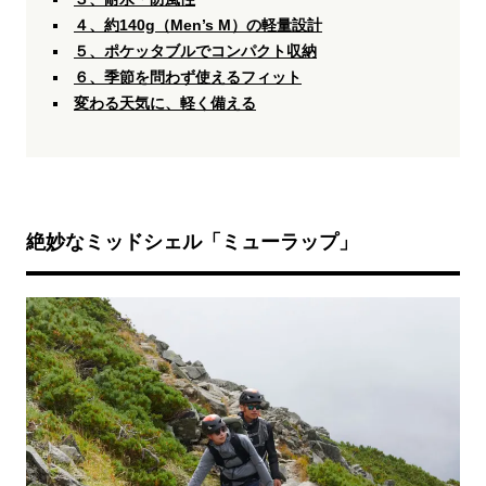
４、約140g（Men’s M）の軽量設計
５、ポケッタブルでコンパクト収納
６、季節を問わず使えるフィット
変わる天気に、軽く備える
絶妙なミッドシェル「ミューラップ」