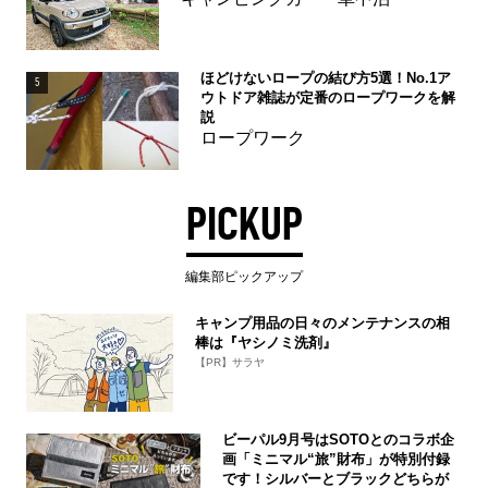
ほどけないロープの結び方5選！No.1ア
5
ウトドア雑誌が定番のロープワークを解
説
ロープワーク
PICKUP
編集部ピックアップ
キャンプ用品の日々のメンテナンスの相
棒は『ヤシノミ洗剤』
【PR】サラヤ
ビーパル9月号はSOTOとのコラボ企
画「ミニマル“旅”財布」が特別付録
です！シルバーとブラックどちらが