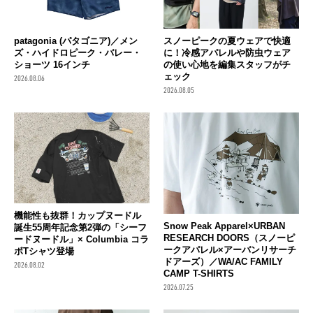
patagonia (パタゴニア)／メン
スノーピークの夏ウェアで快適
ズ・ハイドロピーク・バレー・
に！冷感アパレルや防虫ウェア
ショーツ 16インチ
の使い心地を編集スタッフがチ
ェック
2026.08.06
2026.08.05
機能性も抜群！カップヌードル
Snow Peak Apparel×URBAN
誕生55周年記念第2弾の「シーフ
RESEARCH DOORS（スノーピ
ードヌードル」× Columbia コラ
ークアパレル×アーバンリサーチ
ボTシャツ登場
ドアーズ）／WA/AC FAMILY
2026.08.02
CAMP T-SHIRTS
2026.07.25