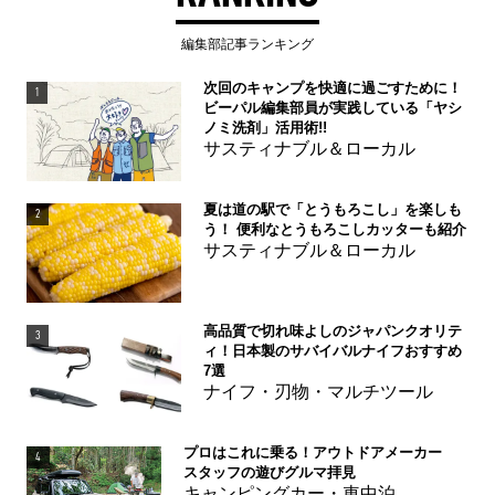
編集部記事ランキング
次回のキャンプを快適に過ごすために！
1
ビーパル編集部員が実践している「ヤシ
ノミ洗剤」活用術!!
サスティナブル＆ローカル
夏は道の駅で「とうもろこし」を楽しも
2
う！ 便利なとうもろこしカッターも紹介
サスティナブル＆ローカル
高品質で切れ味よしのジャパンクオリテ
3
ィ！日本製のサバイバルナイフおすすめ
7選
ナイフ・刃物・マルチツール
プロはこれに乗る！アウトドアメーカー
4
スタッフの遊びグルマ拝見
キャンピングカー・車中泊