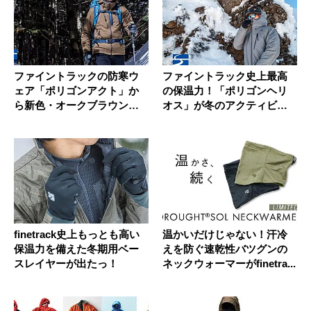
ファイントラックの防寒ウ
ファイントラック史上最高
ェア「ポリゴンアクト」か
の保温力！「ポリゴンヘリ
ら新色・オークブラウンが
オス」が冬のアクティビテ
出た！
ィをサポ...
finetrack史上もっとも高い
温かいだけじゃない！汗冷
保温力を備えた冬期用ベー
えを防ぐ速乾性バツグンの
スレイヤーが出たっ！
ネックウォーマーがfinetra...