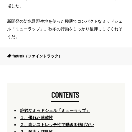
場した。
新開発の防水透湿生地を使った極薄でコンパクトなミッドシェ
ル「ミューラップ」。秋冬の行動をしっかり後押ししてくれそ
うだ。
finetrack（ファイントラック）
CONTENTS
絶妙なミッドシェル「ミューラップ」
１、優れた速乾性
２、高いストレッチ性で動きを妨げない
３、耐水・防風性