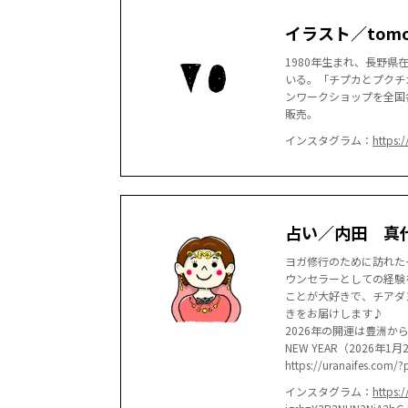
イラスト／tomoh
1980年生まれ、長野
いる。「チプカとプクチ
ンワークショップを全国
販売。
インスタグラム：
https:
占い／内田 真
ヨガ修行のために訪れた
ウンセラーとしての経験
ことが大好きで、チアダ
きをお届けします♪
2026年の開運は豊洲か
NEW YEAR（2026年
https://uranaifes.com/
インスタグラム：
https: