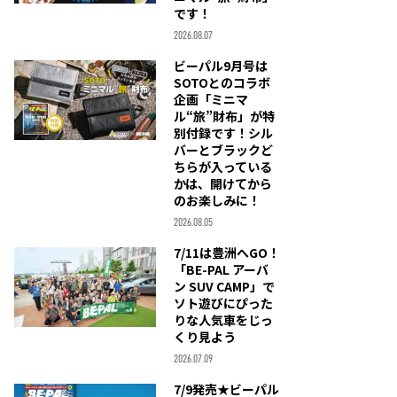
です！
2026.08.07
ビーパル9月号は
SOTOとのコラボ
企画「ミニマ
ル“旅”財布」が特
別付録です！シル
バーとブラックど
ちらが入っている
かは、開けてから
のお楽しみに！
2026.08.05
7/11は豊洲へGO！
「BE-PAL アーバ
ン SUV CAMP」で
ソト遊びにぴった
りな人気車をじっ
くり見よう
2026.07.09
7/9発売★ビーパル