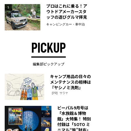
プロはこれに乗る！ア
5
ウトドアメーカースタ
ッフの遊びグルマ拝見
キャンピングカー・車中泊
PICKUP
編集部ピックアップ
キャンプ用品の日々の
メンテナンスの相棒は
『ヤシノミ洗剤』
【PR】サラヤ
ビーパル9月号は
「水族館＆博物
館」大特集！ 特別
付録は「SOTO ミ
ニマル“旅”財布」