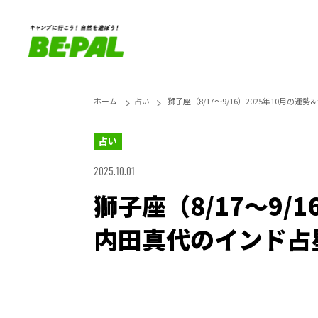
ホーム
占い
獅子座（8/17～9/16）2025年10月
占い
2025.10.01
獅子座（8/17～9/
内田真代のインド占
Loaded
:
25.45%
Unmute