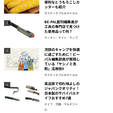
便利なとうもろこしカ
ッターも紹介
サスティナブル＆ローカル
BE-PAL創刊編集長が
2
工具の専門店で見つけ
た愛用品って何？
ランタン・ライト・ランプ
次回のキャンプを快適
3
に過ごすために！ビー
パル編集部員が実践し
ている「ヤシノミ洗
剤」活用術!!
サスティナブル＆ローカル
高品質で切れ味よしの
4
ジャパンクオリティ！
日本製のサバイバルナ
イフおすすめ7選
ナイフ・刃物・マルチツー
ル