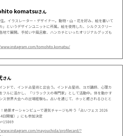
ito komatsu
さん
県在住。イラスレーター・デザイナー。動物・山・花を好み、絵を書いて
カ」というデザインユニットに所属。絵を使用した、シルクスクリー
各地で展開。手拭いや風呂敷、ハンカチといったオリジナルグッズも
//www.instagram.com/tomohito.komatsu/
代
さん
インドで、インド占星術と出会う。インド占星術、ヨガ講師、心理カ
をフルに活かし、「リラックスの専門家」として活動中。体を動かす
ンス世界大会への出場経験も。占いを通じて、ホッと癒されるひとと
ら！絶景オーシャンビューで運気チャージも叶う「占いフェス 2026
1月24日開催）」にも参加決定
?p=15869
//www.instagram.com/mayouchida/profilecard/?