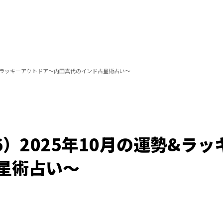
の運勢&ラッキーアウトドア～内田真代のインド占星術占い～
16）2025年10月の運勢&ラ
星術占い～
Loaded
:
100.00%
/