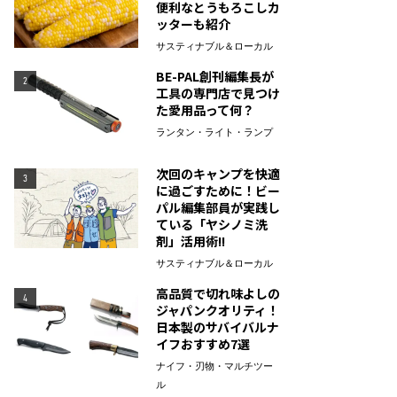
便利なとうもろこしカ
ッターも紹介
サスティナブル＆ローカル
BE-PAL創刊編集長が
2
工具の専門店で見つけ
た愛用品って何？
ランタン・ライト・ランプ
次回のキャンプを快適
3
に過ごすために！ビー
パル編集部員が実践し
ている「ヤシノミ洗
剤」活用術!!
サスティナブル＆ローカル
高品質で切れ味よしの
4
ジャパンクオリティ！
日本製のサバイバルナ
イフおすすめ7選
ナイフ・刃物・マルチツー
ル