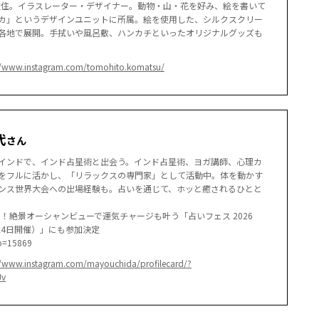
県在住。イラスレーター・デザイナー。動物・山・花を好み、絵を書いて
カ」というデザインユニットに所属。絵を使用した、シルクスクリー
各地で展開。手拭いや風呂敷、ハンカチといったオリジナルグッズも
//www.instagram.com/tomohito.komatsu/
代
さん
インドで、インド占星術と出会う。インド占星術、ヨガ講師、心理カ
をフルに活かし、「リラックスの専門家」として活動中。体を動かす
ンス世界大会への出場経験も。占いを通じて、ホッと癒されるひとと
ら！絶景オーシャンビューで運気チャージも叶う「占いフェス 2026
1月24日開催）」にも参加決定
?p=15869
//www.instagram.com/mayouchida/profilecard/?
Jv