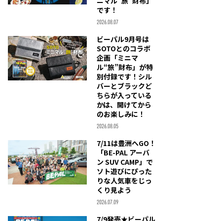
ニマル“旅”財布」
です！
2026.08.07
ビーパル9月号は
SOTOとのコラボ
企画「ミニマ
ル“旅”財布」が特
別付録です！シル
バーとブラックど
ちらが入っている
かは、開けてから
のお楽しみに！
2026.08.05
7/11は豊洲へGO！
「BE-PAL アーバ
ン SUV CAMP」で
ソト遊びにぴった
りな人気車をじっ
くり見よう
2026.07.09
7/9発売★ビーパル