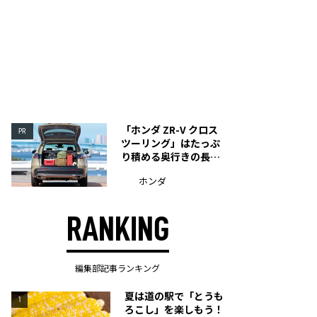
「ホンダ ZR-V クロス
PR
ツーリング」はたっぷ
り積める奥行きの長い
荷室を装備
ホンダ
RANKING
編集部記事ランキング
夏は道の駅で「とうも
1
ろこし」を楽しもう！