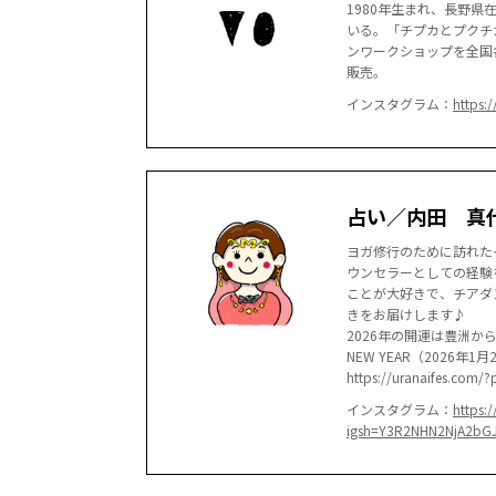
1980年生まれ、長野
いる。「チプカとプクチ
ンワークショップを全国
販売。
インスタグラム：
https:
占い／内田 真
ヨガ修行のために訪れた
ウンセラーとしての経験
ことが大好きで、チアダ
きをお届けします♪
2026年の開運は豊洲か
NEW YEAR（2026年
https://uranaifes.com/
インスタグラム：
https:
igsh=Y3R2NHN2NjA2bG