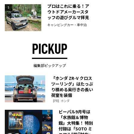
プロはこれに乗る！ア
5
ウトドアメーカースタ
ッフの遊びグルマ拝見
キャンピングカー・車中泊
PICKUP
編集部ピックアップ
「ホンダ ZR-V クロス
ツーリング」はたっぷ
り積める奥行きの長い
荷室を装備
【PR】ホンダ
ビーパル9月号は
「水族館＆博物
館」大特集！ 特別
付録は「SOTO ミ