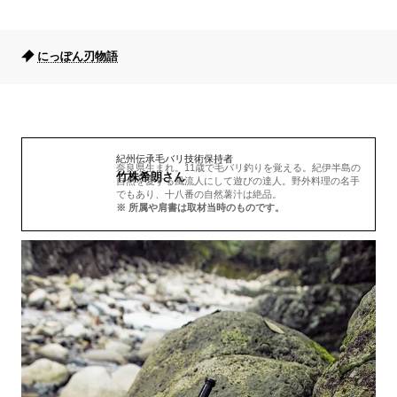
にっぽん刃物語
紀州伝承毛バリ技術保持者
奈良県生まれ。11歳で毛バリ釣りを覚える。紀伊半島の
竹株希朗さん
自然を愛する風流人にして遊びの達人。野外料理の名手
でもあり、十八番の自然薯汁は絶品。
※ 所属や肩書は取材当時のものです。