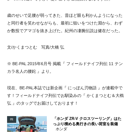
歳のせいで足腰が弱ってきた、昔ほど眼も利かんようになった
と同行者を笑わせながらも、最初に狙いをつけた淵から、わず
か数投でアマゴを抜き上げた。紀州の凄腕伝説は健在だった。
文/かくまつとむ 写真/大橋 弘
※ BE-PAL 2015年6月号 掲載『 フィールドナイフ列伝 11 テン
カラ名人の腰鉈 』より。
現在、BE-PAL本誌では新企画『 にっぽん刃物語 』が連載中で
す！フィールドナイフ列伝でお馴染みの『 かくまつとむ＆大槗
弘 』のタッグでお届けしております！
「ホンダ ZR-V クロスツーリング」はた
PR
っぷり積める奥行きの長い荷室を装備
ホンダ