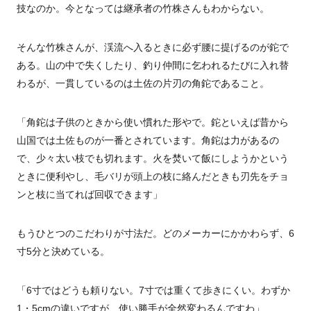
技なのか。今となっては継承者の竹株さんもわからない。
そんな竹株さんが、渓流へ入るときに必ず腰に提げるのが鉈で
ある。山の中で失くしたり、釣り仲間に乞われるたびに入れ替
わるが、一貫しているのは土佐の片刃の角鉈であること。
「角鉈は子供のときから使い慣れた形やで。鉈といえば昔から
山国では土佐ものが一番とされています。角鉈は力があるの
で、少々太い枝でも切れます。火を焚いて飯にしようかという
ときに便利やし、毛バリが頭上の枝に絡んだときも刃先をチョ
ンと枝に当てれば回収できます」
もうひとつのこだわりが寸法だ。どのメーカーにかかわらず、6
寸5分と決めている。
「6寸ではどうも頼りない。7寸では重くて歩きにくい。わずか
1・5cmの違いですが、使い勝手が全然変わるんですわ」