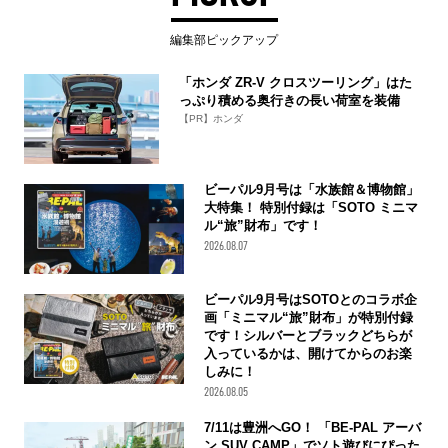
編集部ピックアップ
「ホンダ ZR-V クロスツーリング」はた
っぷり積める奥行きの長い荷室を装備
【PR】ホンダ
ビーパル9月号は「水族館＆博物館」
大特集！ 特別付録は「SOTO ミニマ
ル“旅”財布」です！
2026.08.07
ビーパル9月号はSOTOとのコラボ企
画「ミニマル“旅”財布」が特別付録
です！シルバーとブラックどちらが
入っているかは、開けてからのお楽
しみに！
2026.08.05
7/11は豊洲へGO！ 「BE-PAL アーバ
ン SUV CAMP」でソト遊びにぴった