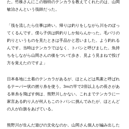
た。竹株さんにこの独特のテンカラを教えてくれたのは、山岡
敏治さんという筏師だった。
「筏を流したら仕事は終い。帰りは釣りをしながら川をのぼっ
てくるんです。僕ら子供は餌釣りしか知らんかった。毛バリの
釣りというものを見たときは手品かと思いました。よう釣れる
んです。当時はテンカラではなく、トバシと呼びました。魚持
ちをしながら山岡さんの後をついて歩き、見よう見まねで投げ
方を覚えたのですよ」
日本各地に土着のテンカラがあるが、ほとんどは馬素と呼ばれ
るテーパー状の撚り糸を使う。3mの竿で2倍以上もの長さがあ
る単糸を飛ばす例は、熊野川しかない。これまでテンカラに一
家言ある釣り人が何人もこのトバシに挑んでみたが、ほとんど
の人が白旗をあげている。
熊野川が生んだ遊びの文化なのか。山岡さん個人が編み出した