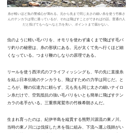
糸が軽いほど魚の警戒心が薄れる。元から先まで同じ太さの細い糸を使う竹株さ
んのテンカラは理に適っているが、それは飛ばすことができればの話。普通の人
だと投げてもへなへなと力を失い、ポイントまで届かない。
虫のように軽い毛バリを、オモリを使わず遠くまで飛ばす毛バ
リ釣りの秘密は、糸の形状にある。元が太くて先へ行くほど細
くなっている。つまり鞭のしなりの原理である。
リールを使う西洋式のフライフィッシングも、竿の先に直接糸
を結ぶ日本伝統のテンカラも、飛ばすための力学は同じだ。と
ころが、鞭の伝達力に頼らず、元も先も同じ太さの細いナイロ
ン糸だけで、空気抵抗の強い毛バリをいとも簡単に飛ばすテン
カラの名手がいる。三重県尾鷲市の竹株希朗さんだ。
生まれ育ったのは、紀伊半島を縦貫する熊野川源流の東ノ川。
当時の東ノ川には伐採した木を筏に組み、下流へ運ぶ筏師がい