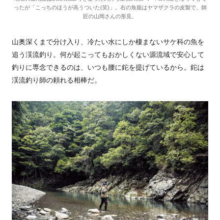
ったが「こっちのほうが高うついた(笑)」。右の魚籠はヤマザクラの皮製で、師
匠の山岡さんの形見。
山奥深くまで分け入り、冷たい水にしか棲まないサケ科の魚を
追う渓流釣り。何が起こってもおかしくない源流域で安心して
釣りに専念できるのは、いつも腰に鉈を提げているから。鉈は
渓流釣り師の頼れる相棒だ。