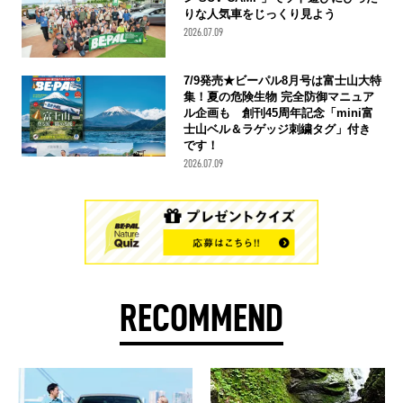
りな人気車をじっくり見よう
2026.07.09
7/9発売★ビーパル8月号は富士山大特
集！夏の危険生物 完全防御マニュア
ル企画も 創刊45周年記念「mini富
士山ベル＆ラゲッジ刺繍タグ」付き
です！
2026.07.09
RECOMMEND