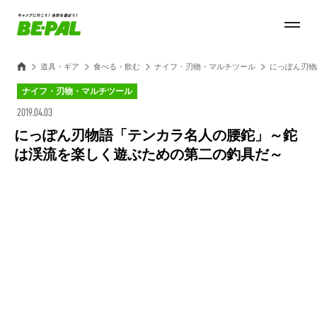
道具・ギア
食べる・飲む
ナイフ・刃物・マルチツール
にっぽん刃物
ナイフ・刃物・マルチツール
2019.04.03
にっぽん刃物語「テンカラ名人の腰鉈」～鉈
は渓流を楽しく遊ぶための第二の釣具だ～
Loaded
:
100.00%
/
Unmute