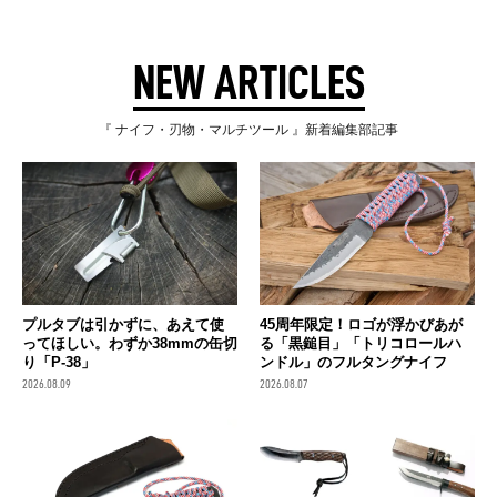
NEW ARTICLES
『 ナイフ・刃物・マルチツール 』新着編集部記事
プルタブは引かずに、あえて使
45周年限定！ロゴが浮かびあが
ってほしい。わずか38mmの缶切
る「黒鎚目」「トリコロールハ
り「P-38」
ンドル」のフルタングナイフ
2026.08.09
2026.08.07