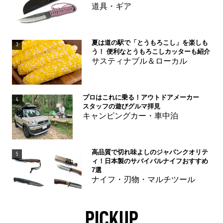
道具・ギア
夏は道の駅で「とうもろこし」を楽しも
3
う！ 便利なとうもろこしカッターも紹介
サスティナブル＆ローカル
プロはこれに乗る！アウトドアメーカー
4
スタッフの遊びグルマ拝見
キャンピングカー・車中泊
高品質で切れ味よしのジャパンクオリテ
5
ィ！日本製のサバイバルナイフおすすめ
7選
ナイフ・刃物・マルチツール
PICKUP