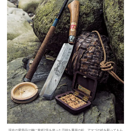
現在の愛用品は鋼に青紙2号を使った刃持ち重視の鉈。アマゴの絵を彫ってもら