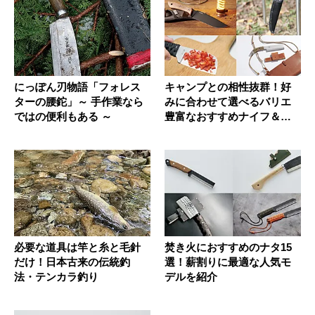
にっぽん刃物語「フォレス
キャンプとの相性抜群！好
ターの腰鉈」～ 手作業なら
みに合わせて選べるバリエ
ではの便利もある ～
豊富なおすすめナイフ＆刃
物9選
必要な道具は竿と糸と毛針
焚き火におすすめのナタ15
だけ！日本古来の伝統釣
選！薪割りに最適な人気モ
法・テンカラ釣り
デルを紹介