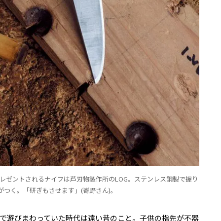
プレゼントされるナイフは芦刃物製作所のLOG。ステンレス鋼製で握り
がつく。「研ぎもさせます」(㟢野さん)。
で遊びまわっていた時代は遠い昔のこと。子供の指先が不器