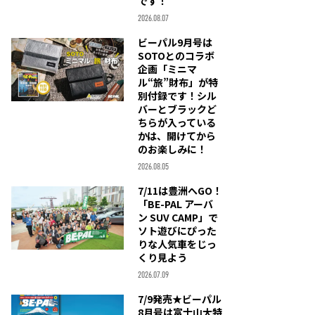
です！
2026.08.07
ビーパル9月号は
SOTOとのコラボ
企画「ミニマ
ル“旅”財布」が特
別付録です！シル
バーとブラックど
ちらが入っている
かは、開けてから
のお楽しみに！
2026.08.05
7/11は豊洲へGO！
「BE-PAL アーバ
ン SUV CAMP」で
ソト遊びにぴった
りな人気車をじっ
くり見よう
2026.07.09
7/9発売★ビーパル
8月号は富士山大特