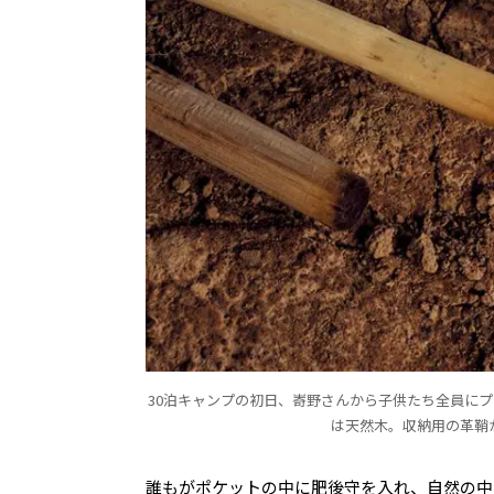
30泊キャンプの初日、㟢野さんから子供たち全員に
は天然木。収納用の革鞘
誰もがポケットの中に肥後守を入れ、自然の中