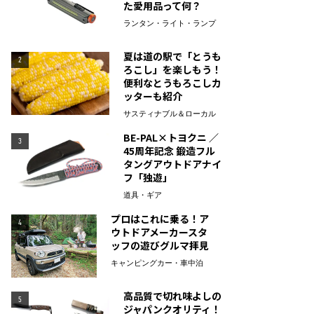
た愛用品って何？
ランタン・ライト・ランプ
夏は道の駅で「とうも
2
ろこし」を楽しもう！
便利なとうもろこしカ
ッターも紹介
サスティナブル＆ローカル
BE-PAL×トヨクニ ／
3
45周年記念 鍛造フル
タングアウトドアナイ
フ「独遊」
道具・ギア
プロはこれに乗る！ア
4
ウトドアメーカースタ
ッフの遊びグルマ拝見
キャンピングカー・車中泊
高品質で切れ味よしの
5
ジャパンクオリティ！