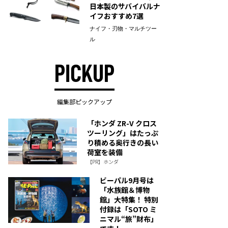
日本製のサバイバルナ
イフおすすめ7選
ナイフ・刃物・マルチツー
ル
PICKUP
編集部ピックアップ
「ホンダ ZR-V クロス
ツーリング」はたっぷ
り積める奥行きの長い
荷室を装備
【PR】ホンダ
ビーパル9月号は
「水族館＆博物
館」大特集！ 特別
付録は「SOTO ミ
ニマル“旅”財布」