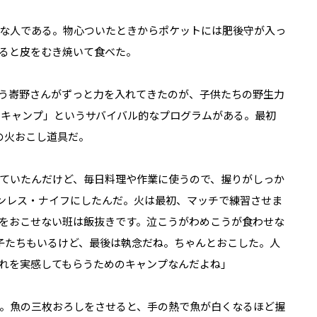
な人である。物心ついたときからポケットには肥後守が入っ
ると皮をむき焼いて食べた。
う㟢野さんがずっと力を入れてきたのが、子供たちの野生力
1日キャンプ」というサバイバル的なプログラムがある。最初
の火おこし道具だ。
ていたんだけど、毎日料理や作業に使うので、握りがしっか
テンレス・ナイフにしたんだ。火は最初、マッチで練習させま
をおこせない班は飯抜きです。泣こうがわめこうが食わせな
子たちもいるけど、最後は執念だね。ちゃんとおこした。人
れを実感してもらうためのキャンプなんだよね」
。魚の三枚おろしをさせると、手の熱で魚が白くなるほど握