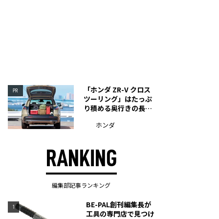
「ホンダ ZR-V クロス
PR
ツーリング」はたっぷ
り積める奥行きの長い
荷室を装備
ホンダ
RANKING
編集部記事ランキング
BE-PAL創刊編集長が
1
工具の専門店で見つけ