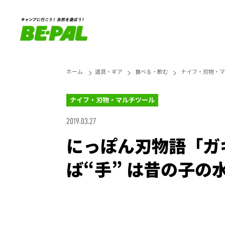
ホーム
道具・ギア
食べる・飲む
ナイフ・刃物・マ
ナイフ・刃物・マルチツール
2019.03.27
にっぽん刃物語「ガ
ば“手” は昔の子の
Loaded
:
27.14%
Unmute