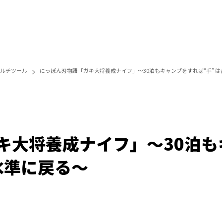
ルチツール
にっぽん刃物語「ガキ大将養成ナイフ」～30泊もキャンプをすれば“手” 
キ大将養成ナイフ」～30泊も
水準に戻る～
/