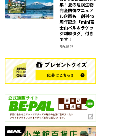
集！夏の危険生物
完全防御マニュア
ル企画も 創刊45
周年記念「mini富
士山ベル＆ラゲッ
ジ刺繍タグ」付き
です！
2026.07.09