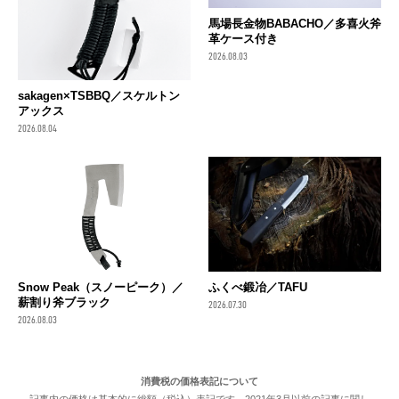
馬場長金物BABACHO／多喜火斧
革ケース付き
2026.08.03
sakagen×TSBBQ／スケルトン
アックス
2026.08.04
Snow Peak（スノーピーク）／
ふくべ鍛冶／TAFU
薪割り斧ブラック
2026.07.30
2026.08.03
消費税の価格表記について
記事内の価格は基本的に総額（税込）表記です。2021年3月以前の記事に関し