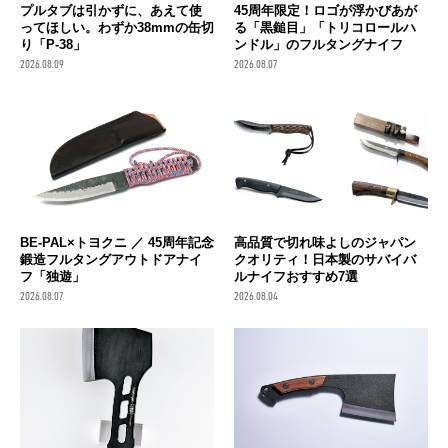
プルタブは引かずに、あえて使
45周年限定！ロゴが浮かびあが
ってほしい。わずか38mmの缶切
る「黒鎚目」「トリコロールハ
り「P-38」
ンドル」のフルタングナイフ
2026.08.09
2026.08.07
BE-PAL×トヨクニ ／ 45周年記念
高品質で切れ味よしのジャパン
鍛造フルタングアウトドアナイ
クオリティ！日本製のサバイバ
フ「独遊」
ルナイフおすすめ7選
2026.08.07
2026.08.04