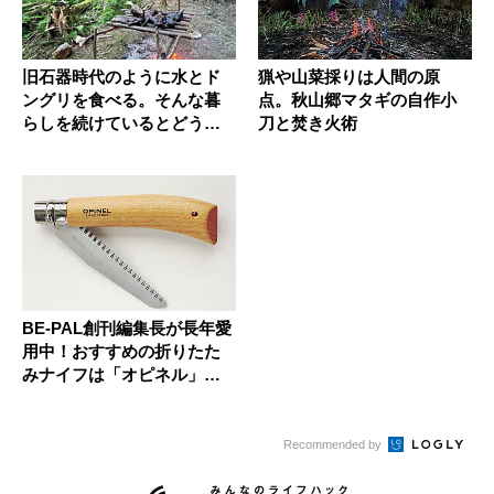
旧石器時代のように水とド
猟や山菜採りは人間の原
ングリを食べる。そんな暮
点。秋山郷マタギの自作小
らしを続けているとどうな
刀と焚き火術
るのか？
BE-PAL創刊編集長が長年愛
用中！おすすめの折りたた
みナイフは「オピネル」一
択...
Recommended by