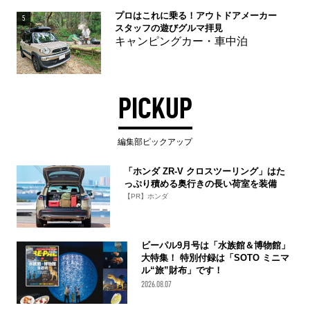
プロはこれに乗る！アウトドアメーカー
5
スタッフの遊びグルマ拝見
キャンピングカー・車中泊
PICKUP
編集部ピックアップ
「ホンダ ZR-V クロスツーリング」はた
っぷり積める奥行きの長い荷室を装備
【PR】ホンダ
ビーパル9月号は「水族館＆博物館」
大特集！ 特別付録は「SOTO ミニマ
ル“旅”財布」です！
2026.08.07