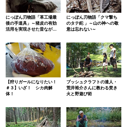
にっぽん刃物語「革工場最
にっぽん刃物語「クマ撃ち
後の手道具」～猪皮の有効
のタテ鉈 」～山の神への敬
活用を実現させた昔ながら
意は忘れない～
の脂削り...
【狩りガールになりたい！
ブッシュクラフトの達人・
＃３】いざ！ シカ肉解
荒井裕介さんに教わる焚き
体！
火と野遊び術