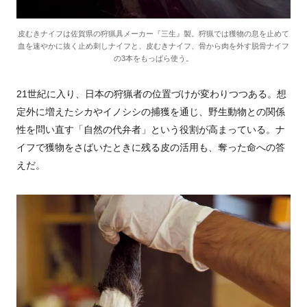
皮むきナイフは佐賀県の狩猟具メーカー『三生』製。狩猟では獲物の息を止めて
血を速やかに抜く止め刺しナイフと、皮むきナイフ、骨から肉を外す脱骨ナイフ
の3本をもっぱら使う。
21世紀に入り、日本の狩猟者の位置づけが変わりつつある。想
定外に増えたシカやイノシシの捕獲を通じ、野生動物との関係
性を問い直す「自然の代弁者」という役割が高まっている。ナ
イフで獲物をさばいたときに残る皮の活用も、奪った命への答
えだ。