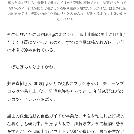
奪った命を慈しみ、最後まで礼を尽くすのが狩猟の精神であり、知恵だったので
ないのか? それが皮まで活かしきる取り組みを始めたきっかけだ。はじめに脛
の周囲を切り、脚部の内側から縦に切り込みを入れ、展開するように全身の皮を
むいていく。
その日獲れたのは約30kgのオスジカ。富士山麓の里山に仕掛け
たくくり罠にかかったものだ。すでに内臓は抜かれガレージ前
の水場で冷やされている。
「ぼちぼちやりますかね」
井戸直樹さん(38歳)はシカの後脚にフックをかけ、チェーンブ
ロックで吊り上げた。狩猟免許をとって7年。年間50頭ほどの
シカやイノシシをさばく。
里山の保全活動と自然ガイドが本業だ。田舎を軸にした持続的
な暮らしも研究中。出身は大阪で、滋賀県立大学で植物生態学
を学んだ。今は陸上のアウトドア活動が多いが、最も得意なア