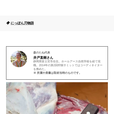
にっぽん刃物語
森のたね代表
井戸直樹さん
静岡県富士宮市在住。ホールアース自然学校を経て現
職。2014年の第2回狩猟サミットではコーディネイター
を務めた。
※ 所属や肩書は取材当時のものです。