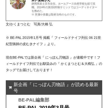
井戸直樹さん
静岡県富士宮市在住。ホールアース自然学校を経て現
職。2014年の第2回狩猟サミットではコーディネイター
を務めた。
※ 所属や肩書は取材当時のものです。
文/かくまつとむ 写真/大橋 弘
※ BE-PAL 2015年1月号 掲載『 フィールドナイフ列伝 06 21世
紀型猟師の皮むきナイフ 』より。
現在BE-PALでは新企画『 にっぽん刃物語 』が連載中です！フ
ィールドナイフ列伝でお馴染みの『 かくまつとむ＆大槗弘 』の
タッグでお届けしております！
新企画『 にっぽん刃物語 』が読める最新
号
BE-PAL編集部
BE-PAL 2019年3月号