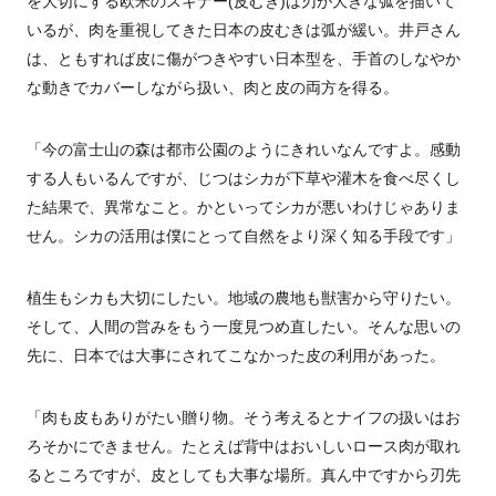
を大切にする欧米のスキナー(皮むき)は刃が大きな弧を描いて
いるが、肉を重視してきた日本の皮むきは弧が緩い。井戸さん
は、ともすれば皮に傷がつきやすい日本型を、手首のしなやか
な動きでカバーしながら扱い、肉と皮の両方を得る。
「今の富士山の森は都市公園のようにきれいなんですよ。感動
する人もいるんですが、じつはシカが下草や灌木を食べ尽くし
た結果で、異常なこと。かといってシカが悪いわけじゃありま
せん。シカの活用は僕にとって自然をより深く知る手段です」
植生もシカも大切にしたい。地域の農地も獣害から守りたい。
そして、人間の営みをもう一度見つめ直したい。そんな思いの
先に、日本では大事にされてこなかった皮の利用があった。
「肉も皮もありがたい贈り物。そう考えるとナイフの扱いはお
ろそかにできません。たとえば背中はおいしいロース肉が取れ
るところですが、皮としても大事な場所。真ん中ですから刃先