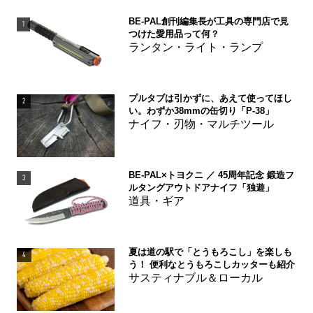
BE-PAL創刊編集長が工具の専門店で見
1
つけた愛用品って何？
ランタン・ライト・ランプ
プルタブは引かずに、あえて使ってほし
2
い。わずか38mmの缶切り「P-38」
ナイフ・刃物・マルチツール
BE-PAL×トヨクニ ／ 45周年記念 鍛造フ
3
ルタングアウトドアナイフ「独遊」
道具・ギア
夏は道の駅で「とうもろこし」を楽しも
4
う！ 便利なとうもろこしカッターも紹介
サスティナブル＆ローカル