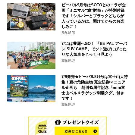
ビーパル9月号はSOTOとのコラボ企
画「ミニマル“旅”財布」が特別付録
です！シルバーとブラックどちらが
入っているかは、開けてからのお楽
しみに！
2026.08.05
7/11は豊洲へGO！ 「BE-PAL アーバ
ン SUV CAMP」でソト遊びにぴった
りな人気車をじっくり見よう
2026.07.09
7/9発売★ビーパル8月号は富士山大特
集！夏の危険生物 完全防御マニュア
ル企画も 創刊45周年記念「mini富
士山ベル＆ラゲッジ刺繍タグ」付き
です！
2026.07.09