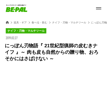
道具・ギア
食べる・飲む
ナイフ・刃物・マルチツール
にっぽん刃物
ナイフ・刃物・マルチツール
2019.02.27
にっぽん刃物語『 21世紀型猟師の皮むきナ
イフ 』～ 肉も皮も自然からの贈り物、おろ
そかにはさばけない ～
Loaded
:
27.14%
/
Unmute