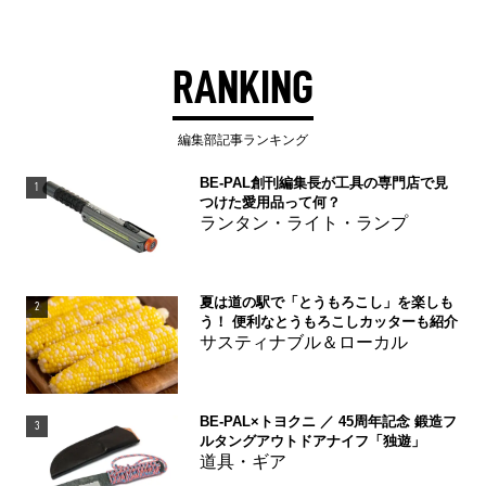
RANKING
編集部記事ランキング
BE-PAL創刊編集長が工具の専門店で見
1
つけた愛用品って何？
ランタン・ライト・ランプ
夏は道の駅で「とうもろこし」を楽しも
2
う！ 便利なとうもろこしカッターも紹介
サスティナブル＆ローカル
BE-PAL×トヨクニ ／ 45周年記念 鍛造フ
3
ルタングアウトドアナイフ「独遊」
道具・ギア