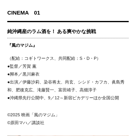
CINEMA 01
純沖縄産のラム酒を！ ある爽やかな挑戦
『風のマジム』
（配給：コギトワークス、共同配給：S・D・P）
●監督／芳賀 薫
●脚本／黒川麻衣
●出演／伊藤沙莉、染谷将太、尚玄、シシド・カフカ、眞島秀
和、肥後克広、滝藤賢一、富田靖子、高畑淳子
●沖縄県先行公開中、9／12～新宿ピカデリーほか全国公開
©2025 映画「風のマジム」
©原田マハ／講談社