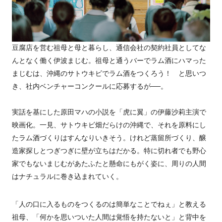
豆腐店を営む祖母と母と暮らし、通信会社の契約社員としてな
んとなく働く伊波まじむ。祖母と通うバーでラム酒にハマった
まじむは、沖縄のサトウキビでラム酒をつくろう！ と思いつ
き、社内ベンチャーコンクールに応募するが──。
実話を基にした原田マハの小説を「虎に翼」の伊藤沙莉主演で
映画化。一見、サトウキビ畑だらけの沖縄で、それを原料にし
たラム酒づくりはすんなりいきそう。けれど蒸留所づくり、醸
造家探しとつぎつぎに壁が立ちはだかる。特に切れ者でも野心
家でもないまじむがあたふたと懸命にもがく姿に、周りの人間
はナチュラルに巻き込まれていく。
「人の口に入るものをつくるのは簡単なことでねぇ」と教える
祖母、「何かを思いついた人間は覚悟を持たないと」と背中を