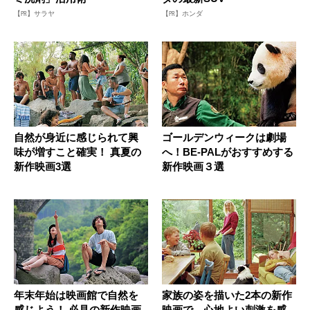
【PR】サラヤ
【PR】ホンダ
自然が身近に感じられて興
ゴールデンウィークは劇場
味が増すこと確実！ 真夏の
へ！BE-PALがおすすめする
新作映画3選
新作映画３選
年末年始は映画館で自然を
家族の姿を描いた2本の新作
感じよう！ 必見の新作映画
映画で、心地よい刺激を感