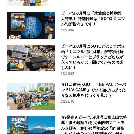
ビーパル9月号は「水族館＆博物館」
大特集！ 特別付録は「SOTO ミニマ
ル“旅”財布」です！
2026.08.07
ビーパル9月号はSOTOとのコラボ企
画「ミニマル“旅”財布」が特別付録
です！シルバーとブラックどちらが
入っているかは、開けてからのお楽
しみに！
2026.08.05
7/11は豊洲へGO！ 「BE-PAL アーバ
ン SUV CAMP」でソト遊びにぴった
りな人気車をじっくり見よう
2026.07.09
7/9発売★ビーパル8月号は富士山大特
集！夏の危険生物 完全防御マニュア
ル企画も 創刊45周年記念「mini富
士山ベル＆ラゲッジ刺繍タグ」付き