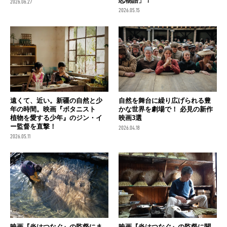
恋物語」！
2026.06.27
2026.05.15
遠くて、近い。新疆の自然と少
自然を舞台に繰り広げられる豊
年の時間。映画『ボタニスト
かな世界を劇場で！ 必見の新作
植物を愛する少年』のジン・イ
映画3選
ー監督を直撃！
2026.04.18
2026.05.11
映画『炎はつなぐ』の監督にま
映画『炎はつなぐ』の監督に聞