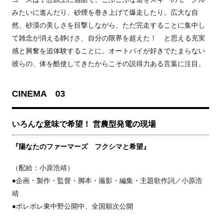
みたいに進んだり、砂煙を巻き上げて爆走したり。広大な自
然、砂漠の美しさを目撃しながら、ただ完走することに集中し
て雑念が消える静けさ、自分の限界を超えた！ と思える充実
感と興奮を追体験することに。オートバイが好きでたまらない
彼らの、体を酷使してきたからこその説得力ある言葉に注目。
CINEMA 03
いろんな意味で希望！ 営農型発電の現場
『陽なたのファーマーズ フクシマと希望』
（配給：小原浩靖）
●企画・製作・監督・脚本・撮影・編集・主題歌作詞／小原浩
靖
●ポレポレ東中野公開中、全国順次公開