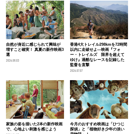
自然が身近に感じられて興味が
香港4大トレイル298kmを72時間
増すこと確実！ 真夏の新作映画3
以内に走破せよ―映画『フォ
選
ー・トレイルズ 限界を超えて
ゆけ』過酷なレースを記録した
2026.08.03
監督を直撃
2026.07.07
家族の姿を描いた2本の新作映画
今月のおすすめ映画は「ひつじ
で、心地よい刺激を感じよう
探偵」と「植物好き少年の淡い