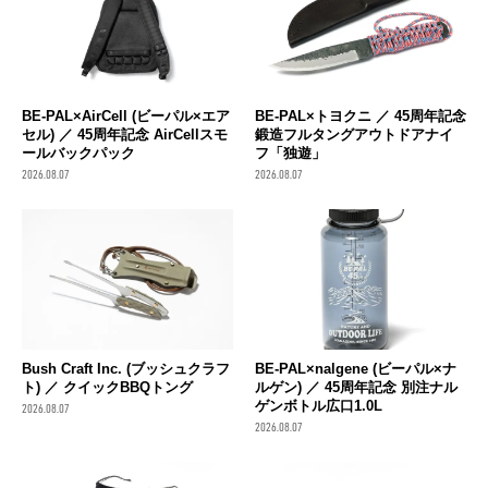
BE-PAL×AirCell (ビーパル×エア
BE-PAL×トヨクニ ／ 45周年記念
セル) ／ 45周年記念 AirCellスモ
鍛造フルタングアウトドアナイ
ールバックパック
フ「独遊」
2026.08.07
2026.08.07
Bush Craft Inc. (ブッシュクラフ
BE-PAL×nalgene (ビーパル×ナ
ト) ／ クイックBBQトング
ルゲン) ／ 45周年記念 別注ナル
ゲンボトル広口1.0L
2026.08.07
2026.08.07