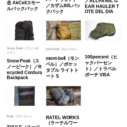
／ALLPA 60L G
念 AirCellスモー
／カザム60Lバッ
EAR HAULER T
ルバックパック
クパック
OTE DEL DIA
Snow Peak（スノーピ
mont-bell（モンベル）
ーク）
100percent（ヒ
mont-bell（モン
Snow Peak（ス
ャクパーセン
ベル）／ポケッ
ノーピーク）／R
ト）／トラベル
タブル ライトト
ecycled Cordura
ポーチ VISA
ート S
Backpack
thule（スーリ―）
RATEL WORKS
（ラーテルワー