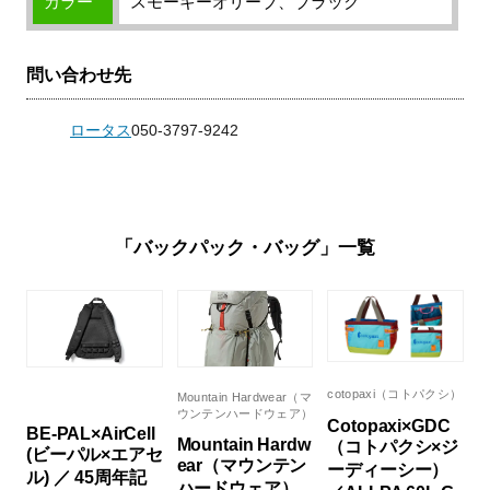
カラー
スモーキーオリーブ、ブラック
問い合わせ先
ロータス
050-3797-9242
「バックパック・バッグ」一覧
cotopaxi（コトパクシ）
Mountain Hardwear（マ
ウンテンハードウェア）
Cotopaxi×GDC
BE-PAL×AirCell
Mountain Hardw
（コトパクシ×ジ
(ビーパル×エアセ
ear（マウンテン
ーディーシー）
ル) ／ 45周年記
ハードウェア）