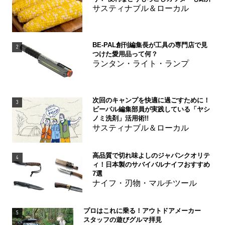
サスティナブル＆ローカル
BE-PAL創刊編集長が工具の専門店で見
2
つけた愛用品って何？
ランタン・ライト・ランプ
次回のキャンプを快適に過ごすために！
3
ビーパル編集部員が実践している「ヤシ
ノミ洗剤」活用術!!
サスティナブル＆ローカル
高品質で切れ味よしのジャパンクオリテ
4
ィ！日本製のサバイバルナイフおすすめ
7選
ナイフ・刃物・マルチツール
プロはこれに乗る！アウトドアメーカー
5
スタッフの遊びグルマ拝見