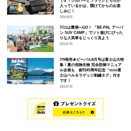
です！シルバーとブラックどちらが
入っているかは、開けてからのお楽
しみに！
2026.08.05
7/11は豊洲へGO！ 「BE-PAL アーバ
ン SUV CAMP」でソト遊びにぴった
りな人気車をじっくり見よう
2026.07.09
7/9発売★ビーパル8月号は富士山大特
集！夏の危険生物 完全防御マニュア
ル企画も 創刊45周年記念「mini富
士山ベル＆ラゲッジ刺繍タグ」付き
です！
2026.07.09