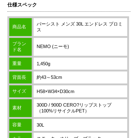
仕様スペック
パーシスト メンズ 30L エンドレス プロミ
商品名
ス
ブラン
NEMO (ニーモ)
ド名
重量
1,450g
背面長
約43～53cm
サイズ
H58×W34×D30cm
300D / 900D CERO?リップストップ
素材
（100%リサイクルPET）
容量
30L