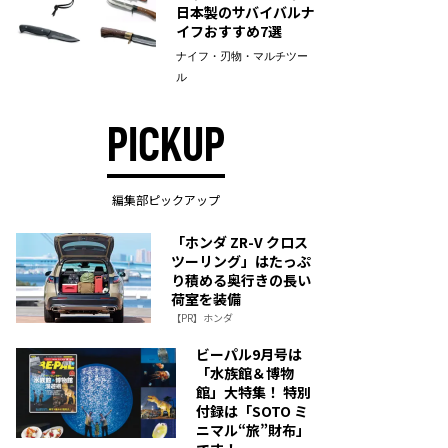
日本製のサバイバルナ
イフおすすめ7選
ナイフ・刃物・マルチツー
ル
PICKUP
編集部ピックアップ
「ホンダ ZR-V クロス
ツーリング」はたっぷ
り積める奥行きの長い
荷室を装備
【PR】ホンダ
ビーパル9月号は
「水族館＆博物
館」大特集！ 特別
付録は「SOTO ミ
ニマル“旅”財布」