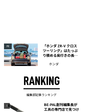
「ホンダ ZR-V クロス
PR
ツーリング」はたっぷ
り積める奥行きの長い
荷室を装備
ホンダ
RANKING
編集部記事ランキング
BE-PAL創刊編集長が
1
工具の専門店で見つけ