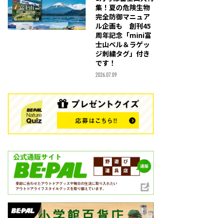
集！夏の危険生物
完全防御マニュア
ル企画も 創刊45
周年記念「mini富
士山ベル＆ラゲッ
ジ刺繍タグ」付き
です！
2026.07.09