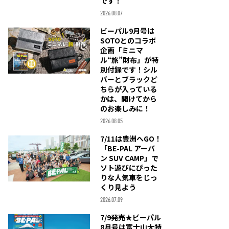
です！
2026.08.07
ビーパル9月号は
SOTOとのコラボ
企画「ミニマ
ル“旅”財布」が特
別付録です！シル
バーとブラックど
ちらが入っている
かは、開けてから
のお楽しみに！
2026.08.05
7/11は豊洲へGO！
「BE-PAL アーバ
ン SUV CAMP」で
ソト遊びにぴった
りな人気車をじっ
くり見よう
2026.07.09
7/9発売★ビーパル
8月号は富士山大特