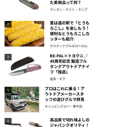
た愛用品って何？
ランタン・ライト・ランプ
夏は道の駅で「とうも
2
ろこし」を楽しもう！
便利なとうもろこしカ
ッターも紹介
サスティナブル＆ローカル
BE-PAL×トヨクニ ／
3
45周年記念 鍛造フル
タングアウトドアナイ
フ「独遊」
道具・ギア
プロはこれに乗る！ア
4
ウトドアメーカースタ
ッフの遊びグルマ拝見
キャンピングカー・車中泊
高品質で切れ味よしの
5
ジャパンクオリティ！