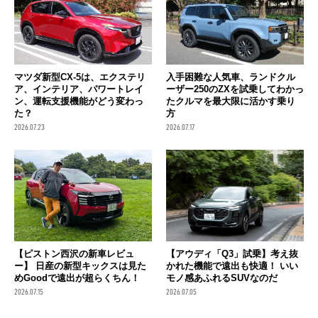
マツダ新型CX-5は、エクステリ
入手困難な人気車、ランドクル
ア、インテリア、パワートレイ
ーザー250のZXを試乗してわかっ
ン、運転支援機能がどう変わっ
たクルマを最大限に活かす乗り
た？
方
2026.07.23
2026.07.17
【ピストン西沢の新車レビュ
【アウディ「Q3」試乗】考え抜
ー】 日産の新型キックスは見た
かれた機能で遠出も快適！ いい
めGoodで遠出が超らくちん！
モノ感あふれるSUVなのだ
2026.07.15
2026.07.05