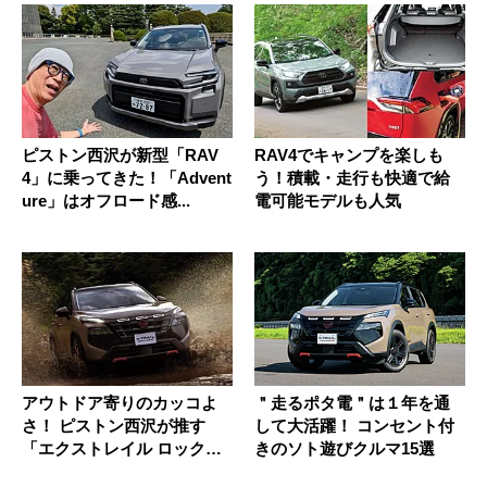
ピストン西沢が新型「RAV
RAV4でキャンプを楽しも
4」に乗ってきた！「Advent
う！積載・走行も快適で給
ure」はオフロード感...
電可能モデルも人気
アウトドア寄りのカッコよ
＂走るポタ電＂は１年を通
さ！ ピストン西沢が推す
して大活躍！ コンセント付
「エクストレイル ロックク
きのソト遊びクルマ15選
リーク...