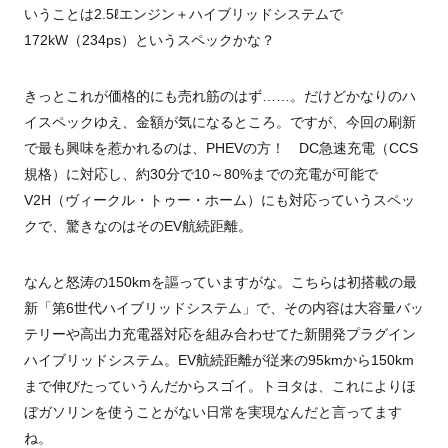
いうことは2.5ℓエンジン＋ハイブリッドシステムで
172kW（234ps）というスペックかな？
きっとこれが価格的にも売れ筋のはず……。だけどかなりのハ
イスペックゆえ、金額が気になるところ。ですが、今回の刷新
で最も興味を惹かれるのは、PHEVの方！ DC急速充電（CCS
規格）に対応し、約30分で10～80%までの充電が可能で
V2H（ヴィークル・トゥー・ホーム）にも対応っていうスペッ
クで、驚きなのはそのEV航続距離。
なんと怒涛の150kmを謳っていますがな。こちらは初搭載の最
新「第6世代ハイブリッドシステム」で、その内容は大容量バッ
テリーや高出力充電器対応を組み合わせてた新開発プラグイン
ハイブリッドシステム。EV航続距離が従来の95kmから150km
まで伸びたっていうんだからスゴイ。トヨタは、これによりほ
ぼガソリンを使うことがない日常を実現なんだと言ってます
ね。