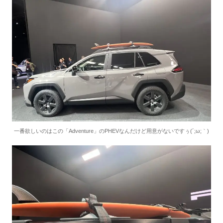
一番欲しいのはこの「Adventure」のPHEVなんだけど用意がないですぅ(´;ω;｀)