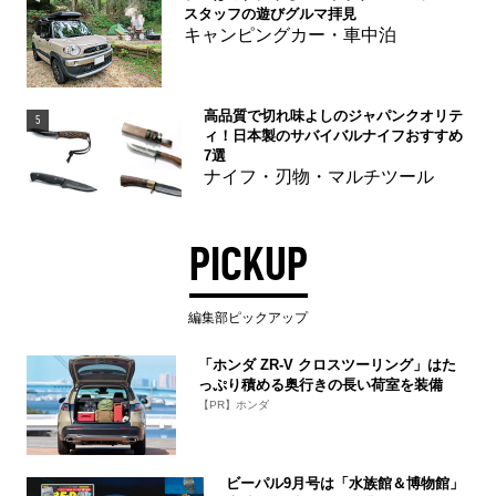
スタッフの遊びグルマ拝見
キャンピングカー・車中泊
高品質で切れ味よしのジャパンクオリテ
5
ィ！日本製のサバイバルナイフおすすめ
7選
ナイフ・刃物・マルチツール
PICKUP
編集部ピックアップ
「ホンダ ZR-V クロスツーリング」はた
っぷり積める奥行きの長い荷室を装備
【PR】ホンダ
ビーパル9月号は「水族館＆博物館」