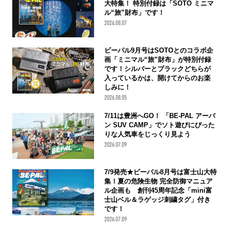
大特集！ 特別付録は「SOTO ミニマ
ル“旅”財布」です！
2026.08.07
ビーパル9月号はSOTOとのコラボ企
画「ミニマル“旅”財布」が特別付録
です！シルバーとブラックどちらが
入っているかは、開けてからのお楽
しみに！
2026.08.05
7/11は豊洲へGO！ 「BE-PAL アーバ
ン SUV CAMP」でソト遊びにぴった
りな人気車をじっくり見よう
2026.07.09
7/9発売★ビーパル8月号は富士山大特
集！夏の危険生物 完全防御マニュア
ル企画も 創刊45周年記念「mini富
士山ベル＆ラゲッジ刺繍タグ」付き
です！
2026.07.09