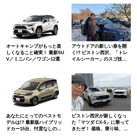
オートキャンプがもっと楽
アウトドアの新しい扉を開
しくなること確実！ 最新SU
く!? ピストン西沢、「トレ
V／ミニバン／ワゴン12選
イルシーカー」のスゴ技を
雪道...
あなたにとってのベストモ
ピストン西沢が新しくなっ
デルは!? 最新版ハイブリッ
た「マツダ CX-5」に乗って
ドカー15台、忖度なしの徹
きたぞ！ 価格、乗り味、
底...
新...