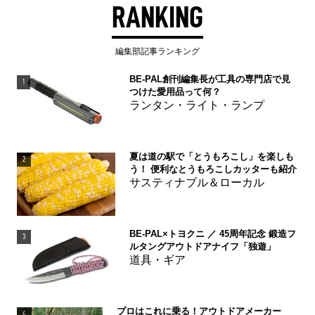
RANKING
編集部記事ランキング
BE-PAL創刊編集長が工具の専門店で見
1
つけた愛用品って何？
ランタン・ライト・ランプ
夏は道の駅で「とうもろこし」を楽しも
2
う！ 便利なとうもろこしカッターも紹介
サスティナブル＆ローカル
BE-PAL×トヨクニ ／ 45周年記念 鍛造フ
3
ルタングアウトドアナイフ「独遊」
道具・ギア
プロはこれに乗る！アウトドアメーカー
4