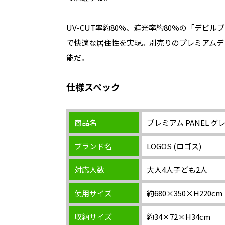
UV-CUT率約80％、遮光率約80％の「デビ
で快適な居住性を実現。別売りのプレミアムデ
能だ。
仕様スペック
商品名
プレミアム PANEL グ
ブランド名
LOGOS (ロゴス)
対応人数
大人4人子ども2人
使用サイズ
約680×350×H220cm
収納サイズ
約34×72×H34cm