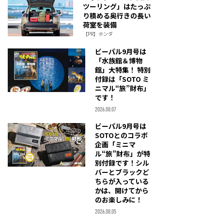
ツーリング」はたっぷ
り積める奥行きの長い
荷室を装備
【PR】ホンダ
ビーパル9月号は
「水族館＆博物
館」大特集！ 特別
付録は「SOTO ミ
ニマル“旅”財布」
です！
2026.08.07
ビーパル9月号は
SOTOとのコラボ
企画「ミニマ
ル“旅”財布」が特
別付録です！シル
バーとブラックど
ちらが入っている
かは、開けてから
のお楽しみに！
2026.08.05