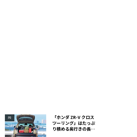
用ジョイントも標準装備されており車とのリンクも簡
フライシート各所に換気性
「ホンダ ZR-V クロス
PR
ツーリング」はたっぷ
り積める奥行きの長い
荷室を装備