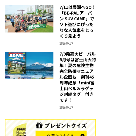
7/11は豊洲へGO！
「BE-PAL アーバ
ン SUV CAMP」で
ソト遊びにぴった
りな人気車をじっ
くり見よう
2026.07.09
7/9発売★ビーパル
8月号は富士山大特
集！夏の危険生物
完全防御マニュア
ル企画も 創刊45
周年記念「mini富
士山ベル＆ラゲッ
ジ刺繍タグ」付き
です！
2026.07.09