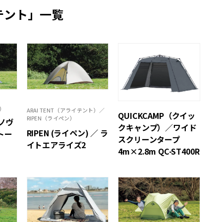
テント」一覧
ァ）
ARAI TENT（アライテント）／
QUICKCAMP（クイッ
RIPEN（ライペン）
ラノヴ
クキャンプ）／ワイド
RIPEN (ライペン) ／ ラ
トー
スクリーンタープ
イトエアライズ2
4m×2.8m QC-ST400R