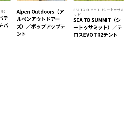
SEA TO SUMMIT（シートゥサミ
Alpen Outdoors（ア
カル）
ット）
サバテ
ルペンアウトドアー
SEA TO SUMMIT（シ
チバ
ズ）／ポップアップテ
ートゥサミット）／テ
ント
ロスEVO TR2テント