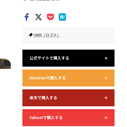
インナーテントを外し、フライシート単体で大型のスクリーンタ
車体連結
LOGOS（ロゴス）
ープとしても使用できる。
単。
公式サイトで購入する
Amazonで購入する
楽天で購入する
Yahoo!で購入する