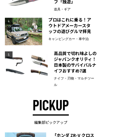
フ「独遊」
道具・ギア
プロはこれに乗る！ア
4
ウトドアメーカースタ
ッフの遊びグルマ拝見
キャンピングカー・車中泊
高品質で切れ味よしの
5
ジャパンクオリティ！
日本製のサバイバルナ
イフおすすめ7選
ナイフ・刃物・マルチツー
ル
PICKUP
編集部ピックアップ
「ホンダ ZR-V クロス