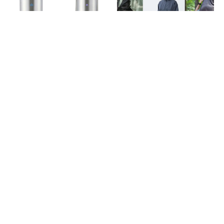
氷点下の超保冷力～！ロゴスの
スノーピークの夏ウェアで快適
大人気ステンレスボトル「キー
に！冷感アパレルや防虫ウェア
プシリンダー」に新サイズが登
の使い心地を編集スタッフがチ
場
ェック
2026.08.06
2026.08.05
消費税の価格表記について
記事内の価格は基本的に総額（税込）表記です。2021年3月以前の記事に関し
ては（税抜）表示の場合もあります。
お問い合わせ
利用規約