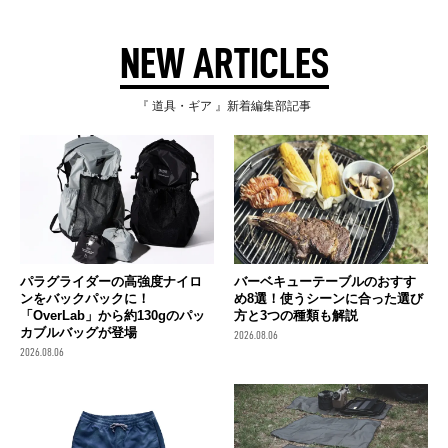
NEW ARTICLES
『 道具・ギア 』新着編集部記事
パラグライダーの高強度ナイロ
バーベキューテーブルのおすす
ンをバックパックに！
め8選！使うシーンに合った選び
「OverLab」から約130gのパッ
方と3つの種類も解説
カブルバッグが登場
2026.08.06
2026.08.06