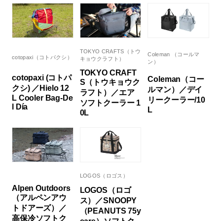
TOKYO CRAFTS（トウ
Coleman （コールマ
cotopaxi（コトパクシ）
キョウクラフト）
ン）
TOKYO CRAFT
cotopaxi (コトパ
Coleman（コー
S（トウキョウク
クシ) ／Hielo 12
ルマン）／デイ
ラフト）／エア
L Cooler Bag-De
リークーラー/10
ソフトクーラー 1
l Día
L
0L
LOGOS（ロゴス）
Alpen Outdoors
LOGOS（ロゴ
（アルペンアウ
ス）／SNOOPY
トドアーズ）／
（PEANUTS 75y
高保冷ソフトク