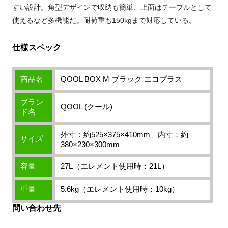
すい設計。角型デザインで収納も簡単、上面はテーブルとして
使えるなど多機能だ。耐荷重も150kgまで対応している。
仕様スペック
商品名
QOOL BOX M ブラック エコプラス
ブラン
QOOL (クール)
ド名
外寸：約525×375×410mm、内寸：約
サイズ
380×230×300mm
容量
27L（エレメント使用時：21L）
重量
5.6kg（エレメント使用時：10kg）
問い合わせ先