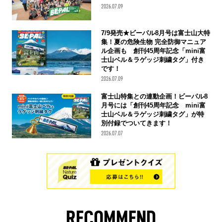
2026.07.09
7/9発売★ビーパル8月号は富士山大特
集！夏の危険生物 完全防御マニュア
ル企画も 創刊45周年記念「mini富
士山ベル＆ラゲッジ刺繍タグ」付き
です！
2026.07.09
富士山特集との連動企画！ビーパル8
月号には「創刊45周年記念 mini富
士山ベル＆ラゲッジ刺繍タグ」が特
別付録でついてきます！
2026.07.07
RECOMMEND