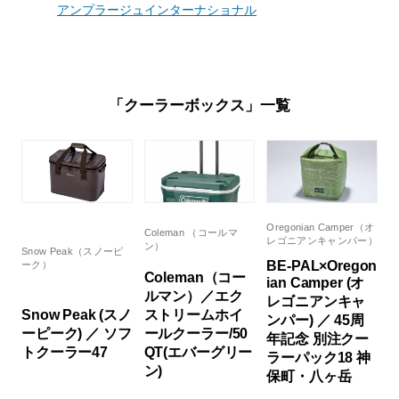
アンプラージュインターナショナル
「クーラーボックス」一覧
Oregonian Camper（オ
Coleman （コールマ
レゴニアンキャンパー）
ン）
Snow Peak（スノーピ
BE-PAL×Oregon
ーク）
Coleman（コー
ian Camper (オ
ルマン）／エク
レゴニアンキャ
Snow Peak (スノ
ストリームホイ
ンパー) ／ 45周
ーピーク) ／ ソフ
ールクーラー/50
年記念 別注クー
トクーラー47
QT(エバーグリー
ラーパック18 神
ン)
保町・八ヶ岳