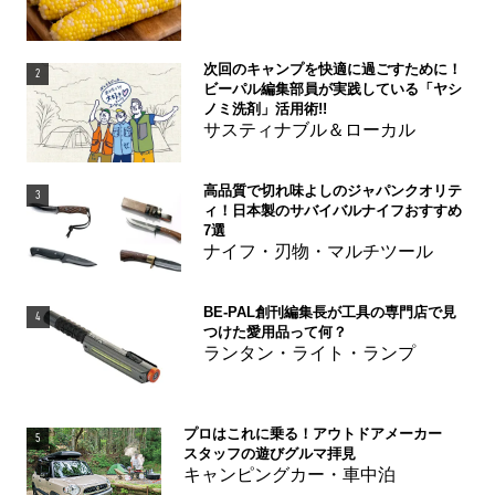
次回のキャンプを快適に過ごすために！
2
ビーパル編集部員が実践している「ヤシ
ノミ洗剤」活用術!!
サスティナブル＆ローカル
高品質で切れ味よしのジャパンクオリテ
3
ィ！日本製のサバイバルナイフおすすめ
7選
ナイフ・刃物・マルチツール
BE-PAL創刊編集長が工具の専門店で見
4
つけた愛用品って何？
ランタン・ライト・ランプ
プロはこれに乗る！アウトドアメーカー
5
スタッフの遊びグルマ拝見
キャンピングカー・車中泊