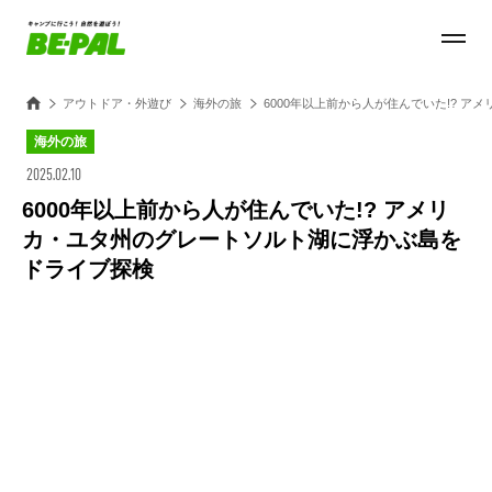
アウトドア・外遊び
海外の旅
6000年以上前から人が住んでいた!? 
海外の旅
2025.02.10
6000年以上前から人が住んでいた!? アメリ
カ・ユタ州のグレートソルト湖に浮かぶ島を
ドライブ探検
Loaded
:
28.84%
/
Unmute