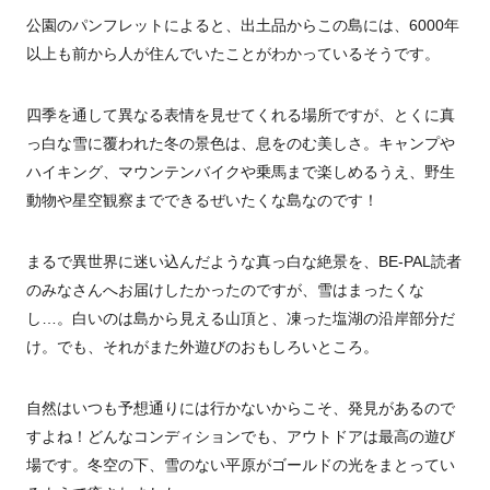
公園のパンフレットによると、出土品からこの島には、6000年
以上も前から人が住んでいたことがわかっているそうです。
四季を通して異なる表情を見せてくれる場所ですが、とくに真
っ白な雪に覆われた冬の景色は、息をのむ美しさ。キャンプや
ハイキング、マウンテンバイクや乗馬まで楽しめるうえ、野生
動物や星空観察までできるぜいたくな島なのです！
まるで異世界に迷い込んだような真っ白な絶景を、BE-PAL読者
のみなさんへお届けしたかったのですが、雪はまったくな
し…。白いのは島から見える山頂と、凍った塩湖の沿岸部分だ
け。でも、それがまた外遊びのおもしろいところ。
自然はいつも予想通りには行かないからこそ、発見があるので
すよね！どんなコンディションでも、アウトドアは最高の遊び
場です。冬空の下、雪のない平原がゴールドの光をまとってい