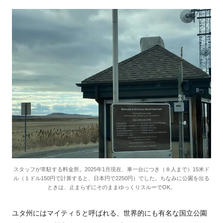
スタッフが常駐する料金所。2025年1月現在、車一台につき（８人まで）15米ド
ル（１ドル150円で計算すると、日本円で2250円）でした。ちなみに公園を出る
ときは、止まらずにそのままゆっくりスルーでOK。
ユタ州にはマイティ５と呼ばれる、世界的にも有名な国立公園