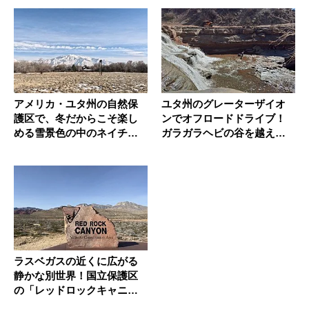
アメリカ・ユタ州の自然保
ユタ州のグレーターザイオ
護区で、冬だからこそ楽し
ンでオフロードドライブ！
める雪景色の中のネイチャ
ガラガラヘビの谷を越え
ーウォー...
て、荒野の...
ラスベガスの近くに広がる
静かな別世界！国立保護区
の「レッドロックキャニオ
ン」で絶...