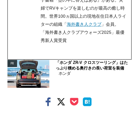
子書籍『型の中に答えはある』がある。夫
婦でRVキャンプを楽しむのが最高の癒し時
間。世界
100
ヵ国以上の現地在住日本人ライ
ターの組織「
海外書き人クラブ
」会員。
「海外書き人クラブアウォーズ2025」最優
秀新人賞受賞
「ホンダ ZR-V クロスツーリング」はた
PR
っぷり積める奥行きの長い荷室を装備
ホンダ