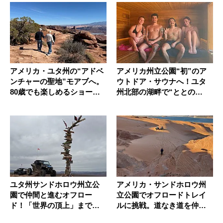
アメリカ・ユタ州の“アドベ
アメリカ州立公園“初”のア
ンチャーの聖地”モアブへ。
ウトドア・サウナへ！ユタ
80歳でも楽しめるショート
州北部の湖畔で“ととの
ハ...
う”体験
ユタ州サンドホロウ州立公
アメリカ・サンドホロウ州
園で仲間と進むオフロー
立公園でオフロードトレイ
ド！「世界の頂上」までの
ルに挑戦。道なき道を仲間
道のり
と走る楽...