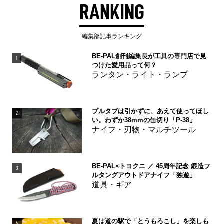
RANKING
編集部記事ランキング
BE-PAL創刊編集長が工具の専門店で見
1
つけた愛用品って何？
ランタン・ライト・ランプ
プルタブは引かずに、あえて使ってほし
2
い。わずか38mmの缶切り「P-38」
ナイフ・刃物・マルチツール
BE-PAL×トヨクニ ／ 45周年記念 鍛造フ
3
ルタングアウトドアナイフ「独遊」
道具・ギア
夏は道の駅で「とうもろこし」を楽しも
4