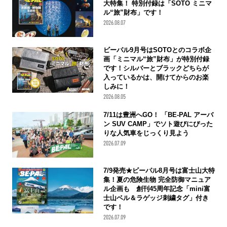
大特集！ 特別付録は「SOTO ミニマ
ル“旅”財布」です！
2026.08.07
ビーパル9月号はSOTOとのコラボ企
画「ミニマル“旅”財布」が特別付録
です！シルバーとブラックどちらが
入っているかは、開けてからのお楽
しみに！
2026.08.05
7/11は豊洲へGO！ 「BE-PAL アーバ
ン SUV CAMP」でソト遊びにぴった
りな人気車をじっくり見よう
2026.07.09
7/9発売★ビーパル8月号は富士山大特
集！夏の危険生物 完全防御マニュア
ル企画も 創刊45周年記念「mini富
士山ベル＆ラゲッジ刺繍タグ」付き
です！
2026.07.09