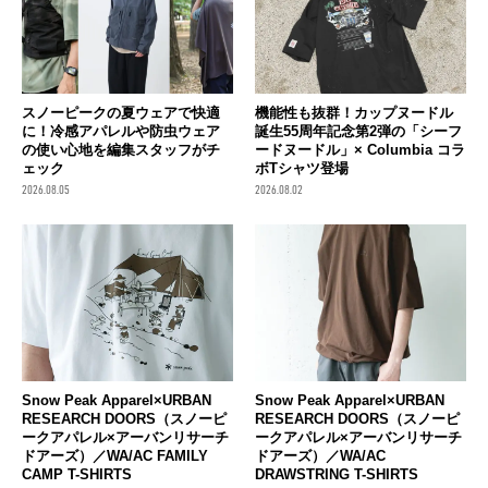
スノーピークの夏ウェアで快適
機能性も抜群！カップヌードル
に！冷感アパレルや防虫ウェア
誕生55周年記念第2弾の「シーフ
の使い心地を編集スタッフがチ
ードヌードル」× Columbia コラ
ェック
ボTシャツ登場
2026.08.05
2026.08.02
Snow Peak Apparel×URBAN
Snow Peak Apparel×URBAN
RESEARCH DOORS（スノーピ
RESEARCH DOORS（スノーピ
ークアパレル×アーバンリサーチ
ークアパレル×アーバンリサーチ
ドアーズ）／WA/AC FAMILY
ドアーズ）／WA/AC
CAMP T-SHIRTS
DRAWSTRING T-SHIRTS