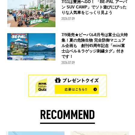
7/11は豊洲へGO！ 「BE-PAL アーバ
ン SUV CAMP」でソト遊びにぴった
りな人気車をじっくり見よう
2026.07.09
7/9発売★ビーパル8月号は富士山大特
集！夏の危険生物 完全防御マニュア
ル企画も 創刊45周年記念「mini富
士山ベル＆ラゲッジ刺繍タグ」付き
です！
2026.07.09
RECOMMEND