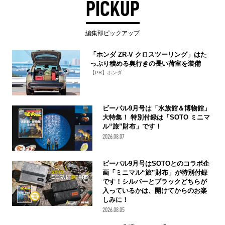
PICKUP
編集部ピックアップ
「ホンダ ZR-V クロスツーリング」はた
っぷり積める奥行きの長い荷室を装備
【PR】ホンダ
ビーパル9月号は「水族館＆博物館」
大特集！ 特別付録は「SOTO ミニマ
ル“旅”財布」です！
2026.08.07
ビーパル9月号はSOTOとのコラボ企
画「ミニマル“旅”財布」が特別付録
です！シルバーとブラックどちらが
入っているかは、開けてからのお楽
しみに！
2026.08.05