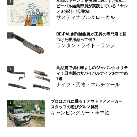
次回のキャンプを快適に過ごすために！
2
ビーパル編集部員が実践している「ヤシ
ノミ洗剤」活用術!!
サスティナブル＆ローカル
BE-PAL創刊編集長が工具の専門店で見
3
つけた愛用品って何？
ランタン・ライト・ランプ
高品質で切れ味よしのジャパンクオリテ
4
ィ！日本製のサバイバルナイフおすすめ
7選
ナイフ・刃物・マルチツール
プロはこれに乗る！アウトドアメーカー
5
スタッフの遊びグルマ拝見
キャンピングカー・車中泊